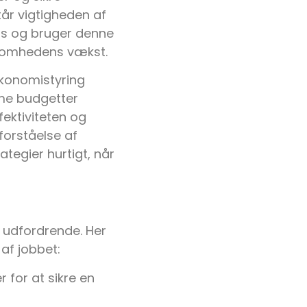
tår vigtigheden af
us og bruger denne
rksomhedens vækst.
konomistyring
me budgetter
fektiviteten og
forståelse af
tegier hurtigt, når
 udfordrende. Her
 af jobbet:
 for at sikre en