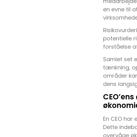
medarbejder
en evne til a
virksomhede
Risikovurder
potentielle r
forståelse a
Samlet set e
tænkning, op
områder kan
dens langsi
CEO’ens
økonomi
En CEO har e
Dette indeb
overvåge øko