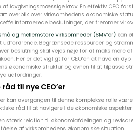
 af lovgivningsmæssige krav. En effektiv CEO fors
klart overblik over virksomhedens økonomiske stat
 træffe informerede beslutninger, der fremmer vi
små og mellemstore virksomheder (SMV’er)
kan ø
t udfordrende. Begrænsede ressourcer og stram
hver beslutning skal vejes nøje for at maksimere ef
ikoen. Her er det vigtigt for CEO’en at have en dyb 
s økonomiske struktur og evnen til at tilpasse stra
ye udfordringer.
 råd til nye CEO’er
’er kan overgangen til denne komplekse rolle være
ktiske råd til at navigere i de økonomiske aspekter
 stærk relation til økonomiafdelingen og revisorer
rståelse af virksomhedens økonomiske situation.