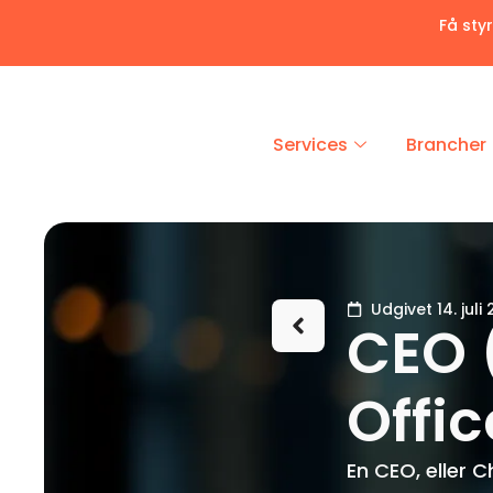
Få sty
Services
Brancher
Udgivet 14. juli
CEO 
Offic
En CEO, eller C