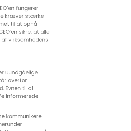
CEO’en fungerer
te kræver stærke
met til at opnå
O’en sikre, at alle
e af virksomhedens
er uundgåelige.
tår overfor
 Evnen til at
fe informerede
nne kommunikere
 herunder