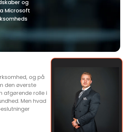
dskaber og
ra Microsoft
virksomheds
 virksomhed, og på
om den øverste
n afgørende rolle i
undhed. Men hvad
eslutninger