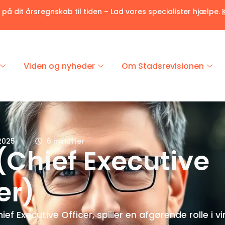
r på dit årsregnskab til tiden – Lad vores specialister hjælpe.
Viden og nyheder
Om Stadsrevisionen
 2025
6 minutter
(chief Executive
er)
hief Executive Officer, spiller en afgørende rolle i