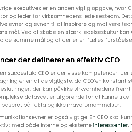
vrige executives er en anden vigtig opgave, hvor 
or og leder for virksomhedens ledelsesteam. Det
e evner og evnen til at inspirere og motivere tea
s mål. Ved at skabe en stærk ledelseskultur kan CE
d de samme mål og at der er en fælles forståels
cer der definerer en effektiv CEO
en succesfuld CEO er der visse kompetencer, der 
agning er en af de vigtigste, da CEO’en konstant s
slutninger, der kan påvirke virksomhedens fremtid.
omplekse datasæt er afgørende for at kunne træf
r baseret på fakta og ikke mavefornemmelser.
unikationsevner er også vigtige. En CEO skal ku
ektivt med både interne og eksterne
interessenter
,