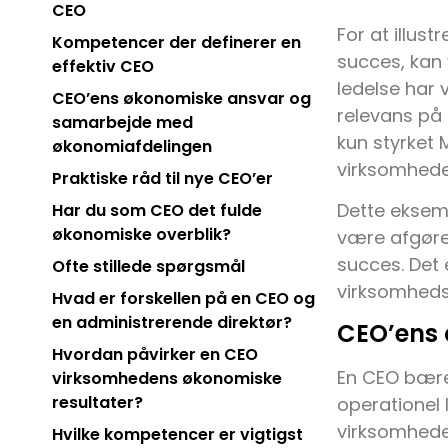
CEO
For at illus
Kompetencer der definerer en
succes, kan 
effektiv CEO
ledelse har
CEO’ens økonomiske ansvar og
relevans på
samarbejde med
kun styrket
økonomiafdelingen
virksomhede
Praktiske råd til nye CEO’er
Dette eksem
Har du som CEO det fulde
økonomiske overblik?
være afgøre
succes. Det 
Ofte stillede spørgsmål
virksomheds 
Hvad er forskellen på en CEO og
en administrerende direktør?
CEO’ens 
Hvordan påvirker en CEO
En CEO bære
virksomhedens økonomiske
resultater?
operationel 
virksomhede
Hvilke kompetencer er vigtigst