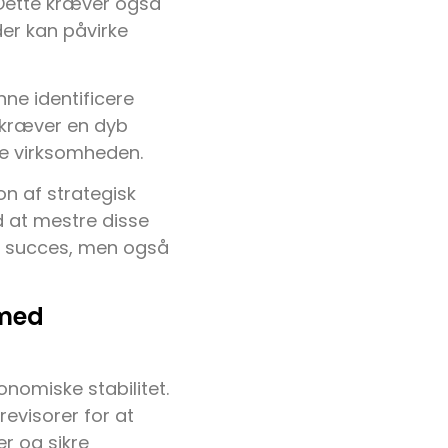
 Dette kræver også
 der kan påvirke
nne identificere
te kræver en dyb
ke virksomheden.
n af strategisk
d at mestre disse
e succes, men også
 med
nomiske stabilitet.
visorer for at
r og sikre