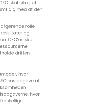
EO skal sikre, at
samtidig med at den
afgørende rolle.
resultater og
ion. CEO’en skal
ressourcerne
tholde driften.
esmøder, hvor
 CEO’ens opgave at
virksomheden
jdsopgaverne, hvor
forskellige