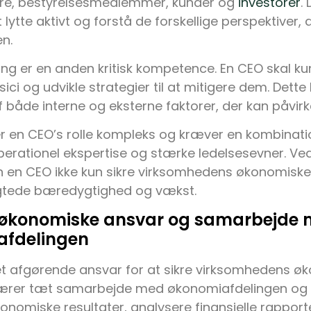
e, bestyrelsesmedlemmer, kunder og
investorer
.
t lytte aktivt og forstå de forskellige perspektiver,
n.
ing er en anden kritisk kompetence. En CEO skal ku
isici og udvikle strategier til at mitigere dem. Det
f både interne og eksterne faktorer, der kan påvir
r en CEO’s rolle kompleks og kræver en kombinatio
erationel ekspertise og stærke ledelsesevner. Ve
 en CEO ikke kun sikre virksomhedens økonomisk
gtede bæredygtighed og vækst.
 økonomiske ansvar og samarbejde
afdelingen
t afgørende ansvar for at sikre virksomhedens øko
ærer tæt samarbejde med økonomiafdelingen og re
nomiske resultater, analysere finansielle rapporte