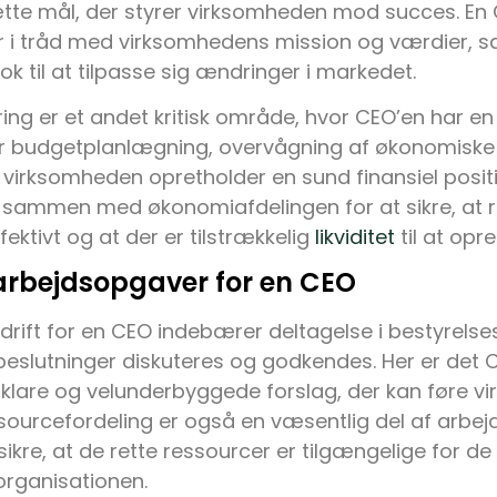
tte mål, der styrer virksomheden mod succes. En C
er i tråd med virksomhedens mission og værdier, 
nok til at tilpasse sig ændringer i markedet.
ng er et andet kritisk område, hvor CEO’en har en 
r budgetplanlægning, overvågning af økonomiske 
at virksomheden opretholder en sund finansiel posit
 sammen med økonomiafdelingen for at sikre, at 
ektivt og at der er tilstrækkelig
likviditet
til at opre
arbejdsopgaver for en CEO
drift for en CEO indebærer deltagelse i bestyrels
beslutninger diskuteres og godkendes. Her er det
klare og velunderbyggede forslag, der kan føre 
sourcefordeling er også en væsentlig del af arbe
ikre, at de rette ressourcer er tilgængelige for de 
 organisationen.