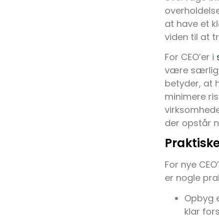
overholdelse
at have et 
viden til at
For CEO’er i
være særlig
betyder, at 
minimere ris
virksomheden
der opstår n
Praktiske
For nye CEO
er nogle pra
Opbyg en
klar fo