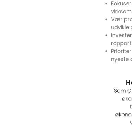
Fokuser
virksom
Vær proa
udvikle
Investe
rapport
Priorite
nyeste 
H
Som CE
øko
økonom