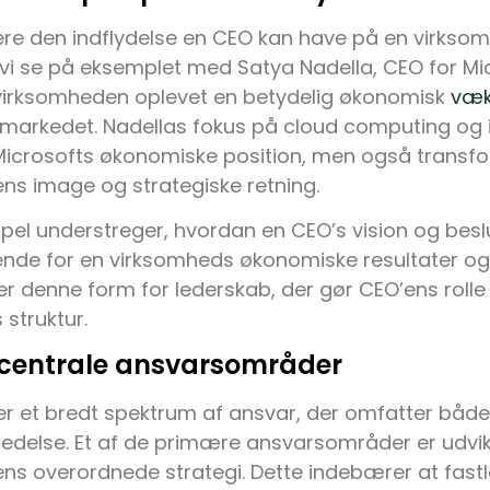
trere den indflydelse en CEO kan have på en virk
vi se på eksemplet med Satya Nadella, CEO for Mi
 virksomheden oplevet en betydelig økonomisk
væk
 markedet. Nadellas fokus på cloud computing og i
 Microsofts økonomiske position, men også transf
ns image og strategiske retning.
pel understreger, hvordan en CEO’s vision og besl
nde for en virksomheds økonomiske resultater og
er denne form for lederskab, der gør CEO’ens rolle 
struktur.
centrale ansvarsområder
r et bredt spektrum af ansvar, der omfatter både
ledelse. Et af de primære ansvarsområder er udvik
ns overordnede strategi. Dette indebærer at fast