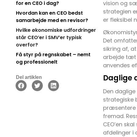
vision og sæ
for en CEO i dag?
strategien 
Hvordan kan en CEO bedst
er fleksibel 
samarbejde med en revisor?
Hvilke økonomiske udfordringer
Økonomistyri
står CEO’er i SMV’er typisk
Det omfatte
overfor?
sikring af, 
Få styr på regnskabet – nemt
arbejde tæt
og professionelt
anvendes eff
Daglige 
Del artiklen
Den daglige 
strategiske 
præsentere 
fremad. Res
CEO’en skal s
afdelinger i