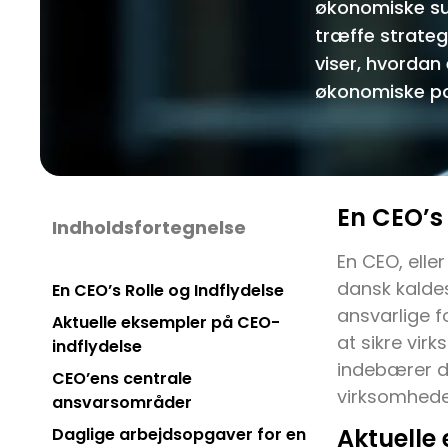
økonomiske su
træffe strateg
viser, hvordan
økonomiske pos
En CEO’s 
Indholdsfortegnelse
En CEO, elle
dansk kaldes
En CEO’s Rolle og Indflydelse
ansvarlige f
Aktuelle eksempler på CEO-
at sikre vi
indflydelse
indebærer de
CEO’ens centrale
virksomhede
ansvarsområder
Aktuelle
Daglige arbejdsopgaver for en