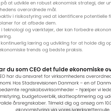
 på at udvikle en robust økonomisk strategi, der u
hedens overordnede mål.
ktiv i risikostyring ved at identificere potentielle f
 planer for at afbøde dem.
r i teknologi og værktøjer, der kan forbedre økono
ering.
r kontinuerlig læring og udvikling for at holde dig
økonomiske trends og bedste praksis.
ar du som CEO det fulde økonomiske ov
O har du ansvaret for virksomhedens overordned
nomi. Hos Stadsrevisionen Danmark – en af Danm
bedømte regnskabsvirksomheder – hjælper vi led
istyring, budgetoverblik, skatteoptimering og ud
valide årsregnskaber. Tilmeld dig og ansøg om 10.000
økonomistyring via vores iværksætterpulje.