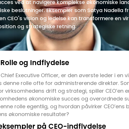
cces ved at navigere komplekse økonomiske lan
iske beslutninger. Eksempler som Satya Nadella f
 en CEO's vision og ledelse kan transformere en 
ition og strategiske retning.
Rolle og Indflydelse
r Chief Executive Officer, er den øverste leder i en
 denne rolle ofte for administrerende direktør. S
or virksomhedens drift og strategi, spiller CEO’en e
rksomhedens økonomiske succes og overordnede s
nne rolle egentlig, og hvordan påvirker CEO’ens b
ns økonomiske resultater?
 eksempler på CEO-indflydelse