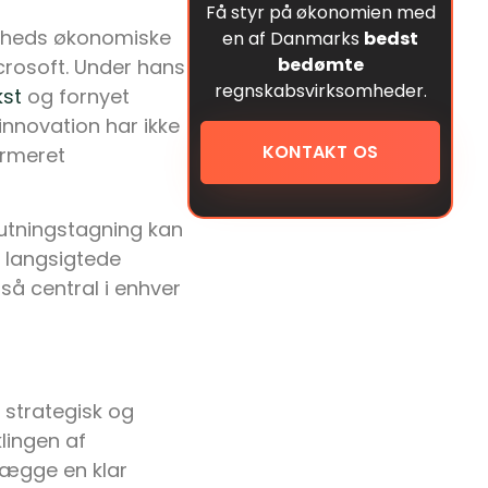
Få styr på økonomien med
somheds økonomiske
en af Danmarks
bedst
bedømte
crosoft. Under hans
regnskabsvirksomheder.
st
og fornyet
nnovation har ikke
KONTAKT OS
ormeret
utningstagning kan
 langsigtede
så central i enhver
 strategisk og
lingen af
lægge en klar