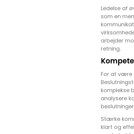
Ledelse af ø
som en ment
kommunikativ
virksomheden
arbejder mo
retning.
Kompeten
For at være 
Beslutningst
komplekse be
analysere k
beslutninge
Stærke komm
klart og eff