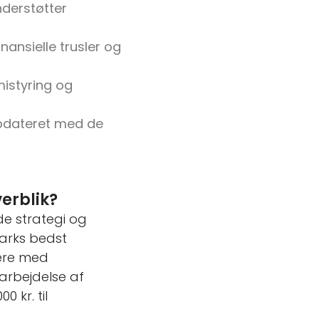
nderstøtter
inansielle trusler og
mistyring og
 opdateret med de
erblik?
e strategi og
arks bedst
ere med
arbejdelse af
 kr. til