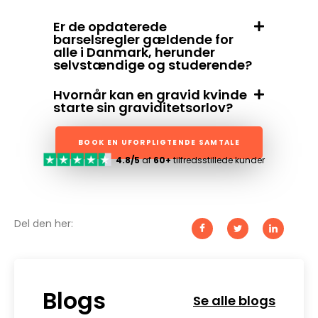
Er de opdaterede
barselsregler gældende for
alle i Danmark, herunder
selvstændige og studerende?
Hvornår kan en gravid kvinde
starte sin graviditetsorlov?
BOOK EN UFORPLIGTENDE SAMTALE
4.8/5
af
60+
tilfredsstillede kunder
Del den her:
Blogs
Se alle blogs