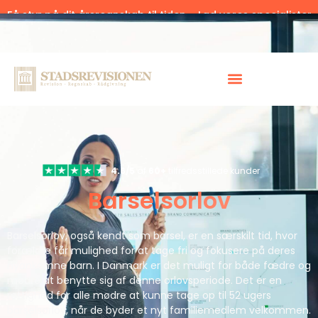
Få styr på dit årsregnskab til tiden – Lad vores specialister
hjælpe.
Klik her.
4.6/5
af
60+
tilfredsstillede kunder
Barselsorlov
Barselsorlov, også kendt som barsel, er en særskilt tid, hvor
forældre får mulighed for at tage fri og fokusere på deres
nyankomne barn. I Danmark er det muligt for både fædre og
mødre at benytte sig af denne orlovsperiode. Det er en
rettighed for alle mødre at kunne tage op til 52 ugers
barselsorlov, når de byder et nyt familiemedlem velkommen.