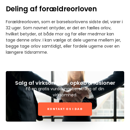
Deling af forældreorloven
Forældreorloven, som er barselsorlovens sidste del, varer i
32 uger. Som navnet antyder, er det en fælles orlov,
hvilket betyder, at både mor og far eller medmor kan
tage denne orlov. I kan vælge at dele ugerne mellem jer,
begge tage orlov samtidigt, eller fordele ugerne over en
længere tidsramme.
Salg af virksomhed, opkøb & fusioner
Få en gratis vurderingsberetning af din
virksomhed.
KONTAKT OS I DAG