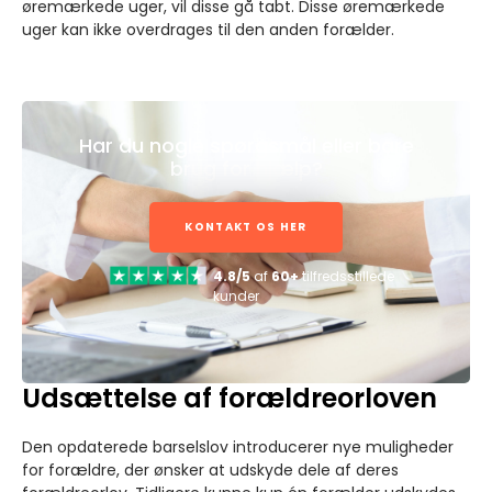
øremærkede uger, vil disse gå tabt. Disse øremærkede
uger kan ikke overdrages til den anden forælder.
Har du nogle spørgsmål eller bare
brug for hjælp?
KONTAKT OS HER
4.8/5
af
60+
tilfredsstillede
kunder
Udsættelse af forældreorloven
Den opdaterede barselslov introducerer nye muligheder
for forældre, der ønsker at udskyde dele af deres