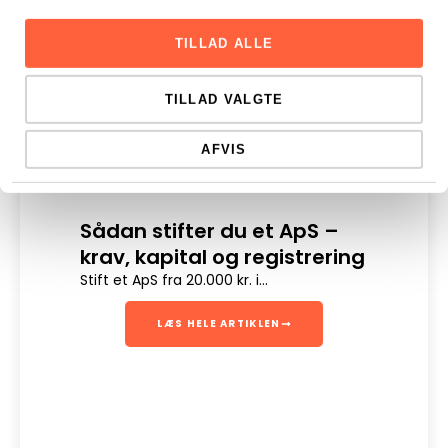
TILLAD ALLE
TILLAD VALGTE
AFVIS
Sådan stifter du et ApS –
Dig
krav, kapital og registrering
Digit
en sik
Stift et ApS fra 20.000 kr. i...
LÆS HELE ARTIKLEN