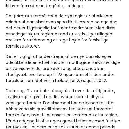
til hver forælder undergået ændringer.
Det primære formål med de nye regler er at allokere
mindre af barselsorloven specifikt til moren og øge den
del, der er tilgængelig for faren/medmoren. Med disse
ændringer sigter reglerne mod at styrke ligestillingen
mellem forældrene og at tage højde for forskellige
familiestrukturer.
Det er vigtigt at understrege, at de nye barselsregler
udelukkende er rettet mod lønmodtagere. Selvstændige
erhvervsdrivende, arbejdsløse og studerende kan
stadigvæk overføre op til 22 ugers barsel til den anden
forælder, som det var tilfældet før 2. august 2022.
Det er også værd at notere, at ud over de rettigheder,
lovgivningen giver, kan din overenskomst tilbyde
yderligere fordele. For eksempel har en kvinde ret til at
påbegynde sin graviditetsorlov fire uger før forventet
termin. Dog, hvis du er ansat i en kommune eller region,
får du adgang til otte ugers graviditetsorlov med fuld løn
før fødslen. For dem ansatte i staten er denne periode