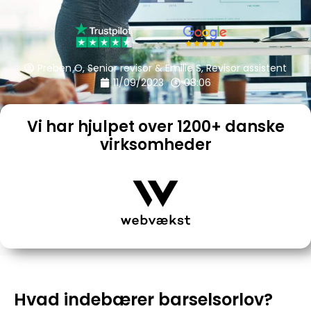
Preben O, Senior revisor & Emilie S, Revisor assistent
11/09/2023
08:06
Vi har hjulpet over 1200+ danske
virksomheder
Hvad indebærer barselsorlov?