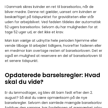
I Danmark sikres kvinder en ret til barselsorlov, når de
bliver mødre. Denne ret gælder, uanset om kvinden er
beskæftiget på tidspunktet for graviditeten eller står
uden for arbejdslivet. Ved fødslen tildeles der automatisk
52 ugers barselsorlov. Selvom du har muligheden for at
tage 52 uger ud, er det ikke et krav.
Man kan vælge at udnytte hele perioden hjemme eller
vende tilbage til arbejdet tidligere, hvorefter faderen eller
en medmor kan overtage resten af barselsorloven. Det er
også en mulighed at reservere en del af barselsorloven til
et senere tidspunkt.
Opdaterede barselsregler: Hvad
skal du vide?
Er du lønmodtager, og blev dit barn født efter den 2.
august? Så skal du være opmærksom på de nye
barselsregler. Selvom den samlede mængde barselsorlov
forbliver den samme, har fordelingen af øremærket orlov