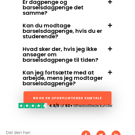
Er dagpenge og
barselsdagpenge det
samme?
Kan du modtage
barselsdagpenge, hvis du er
studerende?
Hvad sker der, hvis jeg ikke
ansøger om
barselsdagpenge til tiden?
Kan jeg fortsætte med at
arbejde, mens jeg modtager
barselsdagpenge?
BOOK EN UFORPLIGTENDE SAMTALE
4.8/5
af
60+
tilfredsstillede kunder
Del den her: