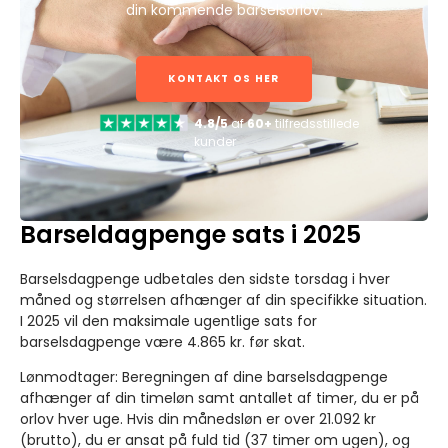
din kommende barselsorlov.
KONTAKT OS HER
4.8/5
af
60+
tilfredsstillede
kunder
Barseldagpenge sats i 2025
Barselsdagpenge udbetales den sidste torsdag i hver
måned og størrelsen afhænger af din specifikke situation.
I 2025 vil den maksimale ugentlige sats for
barselsdagpenge være 4.865 kr. før skat.
Lønmodtager
: Beregningen af dine barselsdagpenge
afhænger af din timeløn samt antallet af timer, du er på
orlov hver uge. Hvis din månedsløn er over 21.092 kr
(brutto), du er ansat på fuld tid (37 timer om ugen), og