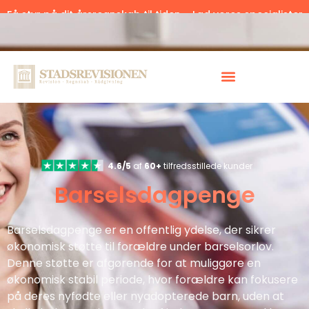
Få styr på dit årsregnskab til tiden – Lad vores specialister
hjælpe.
Klik her.
4.6/5
af
60+
tilfredsstillede kunder
Barselsdagpenge
Barselsdagpenge er en offentlig ydelse, der sikrer
økonomisk støtte til forældre under barselsorlov.
Denne støtte er afgørende for at muliggøre en
økonomisk stabil periode, hvor forældre kan fokusere
på deres nyfødte eller nyadopterede barn, uden at