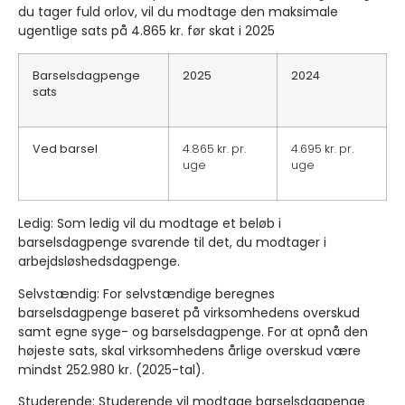
du tager fuld orlov, vil du modtage den maksimale
ugentlige sats på 4.865 kr. før skat i 2025
Barselsdagpenge
2025
2024
sats
Ved barsel
4.865 kr. pr.
4.695 kr. pr.
uge
uge
Ledig
: Som ledig vil du modtage et beløb i
barselsdagpenge svarende til det, du modtager i
arbejdsløshedsdagpenge.
Selvstændig
: For selvstændige beregnes
barselsdagpenge baseret på virksomhedens overskud
samt egne syge- og barselsdagpenge. For at opnå den
højeste sats, skal virksomhedens årlige overskud være
mindst 252.980 kr. (2025-tal).
Studerende
: Studerende vil modtage barselsdagpenge