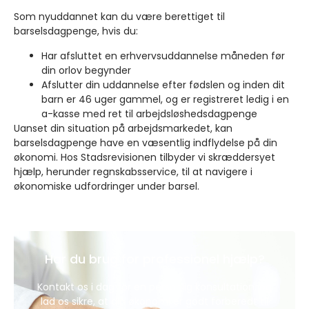
Som nyuddannet kan du være berettiget til
barselsdagpenge, hvis du:
Har afsluttet en erhvervsuddannelse måneden før
din orlov begynder
Afslutter din uddannelse efter fødslen og inden dit
barn er 46 uger gammel, og er registreret ledig i en
a-kasse med ret til arbejdsløshedsdagpenge
Uanset din situation på arbejdsmarkedet, kan
barselsdagpenge have en væsentlig indflydelse på din
økonomi. Hos Stadsrevisionen tilbyder vi skræddersyet
hjælp, herunder regnskabsservice, til at navigere i
økonomiske udfordringer under barsel.
Har du brug for professionel hjælp?
Kontakt os i dag for en personlig konsultation, og
lad os sikre, at din økonomi er godt forberedt til