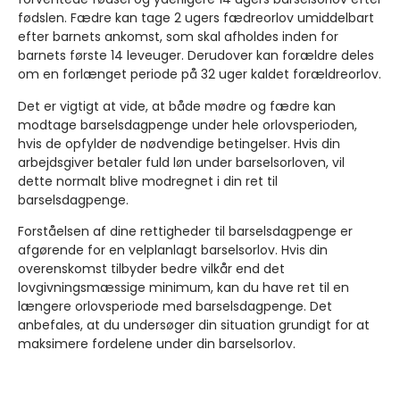
fødslen. Fædre kan tage 2 ugers fædreorlov umiddelbart
efter barnets ankomst, som skal afholdes inden for
barnets første 14 leveuger. Derudover kan forældre deles
om en forlænget periode på 32 uger kaldet forældreorlov.
Det er vigtigt at vide, at både mødre og fædre kan
modtage barselsdagpenge under hele orlovsperioden,
hvis de opfylder de nødvendige betingelser. Hvis din
arbejdsgiver betaler fuld løn under barselsorloven, vil
dette normalt blive modregnet i din ret til
barselsdagpenge.
Forståelsen af dine rettigheder til barselsdagpenge er
afgørende for en velplanlagt barselsorlov. Hvis din
overenskomst tilbyder bedre vilkår end det
lovgivningsmæssige minimum, kan du have ret til en
længere orlovsperiode med barselsdagpenge. Det
anbefales, at du undersøger din situation grundigt for at
maksimere fordelene under din barselsorlov.