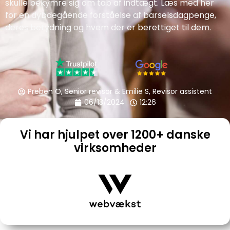
skulle bekymre sig om tab af indtægt. Læs med her
for en dybdegående forståelse af barselsdagpenge,
deres betydning og hvem der er berettiget til dem.
Preben O, Senior revisor & Emilie S, Revisor assistent
06/13/2024
12:26
Vi har hjulpet over 1200+ danske
virksomheder