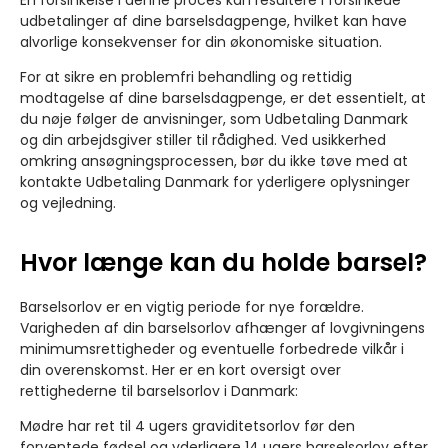
En forsinkelse i denne proces kan resultere i forsinkede
udbetalinger af dine barselsdagpenge, hvilket kan have
alvorlige konsekvenser for din økonomiske situation.
For at sikre en problemfri behandling og rettidig
modtagelse af dine barselsdagpenge, er det essentielt, at
du nøje følger de anvisninger, som Udbetaling Danmark
og din arbejdsgiver stiller til rådighed. Ved usikkerhed
omkring ansøgningsprocessen, bør du ikke tøve med at
kontakte Udbetaling Danmark for yderligere oplysninger
og vejledning.
Hvor længe kan du holde barsel?
Barselsorlov er en vigtig periode for nye forældre.
Varigheden af din barselsorlov afhænger af lovgivningens
minimumsrettigheder og eventuelle forbedrede vilkår i
din overenskomst. Her er en kort oversigt over
rettighederne til barselsorlov i Danmark:
Mødre har ret til 4 ugers graviditetsorlov før den
forventede fødsel og yderligere 14 ugers barselsorlov efter