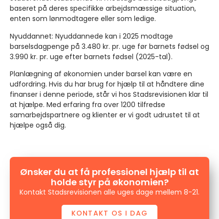
baseret på deres specifikke arbejdsmæssige situation,
enten som lønmodtagere eller som ledige.
Nyuddannet
: Nyuddannede kan i 2025 modtage
barselsdagpenge på 3.480 kr. pr. uge før barnets fødsel og
3.990 kr. pr. uge efter barnets fødsel (2025-tal).
Planlægning af økonomien under barsel kan være en
udfordring. Hvis du har brug for hjælp til at håndtere dine
finanser i denne periode, står vi hos Stadsrevisionen klar til
at hjælpe. Med erfaring fra over 1200 tilfredse
samarbejdspartnere og klienter er vi godt udrustet til at
hjælpe også dig.
Ønsker du at få professionel hjælp til at
holde styr på økonomien?
Kontakt Stadsrevisionen alle uges dage mellem 8-21.
KONTAKT OS I DAG