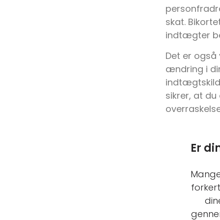
personfradra
skat. Bikorte
indtægter be
Det er også 
ændring i di
indtægtskild
sikrer, at d
overraskelse
Er di
Mange 
forker
din
genne