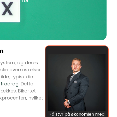
a TastSelv for
em
system, og deres
ske overraskelser
lde, typisk din
fradrag
. Dette
rækkes. Bikortet
procenten, hvilket
Få styr på økonomien med