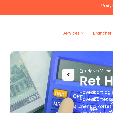
Få sty
Services
Brancher
Udgivet 13. ma
Ret 
Hovedkort og b
Hovedkortet br
mens bikortet 