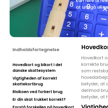
kan føre til res
at undgå økon
Hovedkor
Indholdsfortegnelse
Hovedkort og
korrekte br
Hovedkort og bikort i det
danske skattesystem
som restskat
hovedarbejd
Vigtigheden af korrekt
betyder, at 
skattekortbrug
derimod brug
Risikoen ved forkert brug
betyder, at
Er din skat trukket korrekt?
Vigtighe
Forstå forskellen på hovedkort