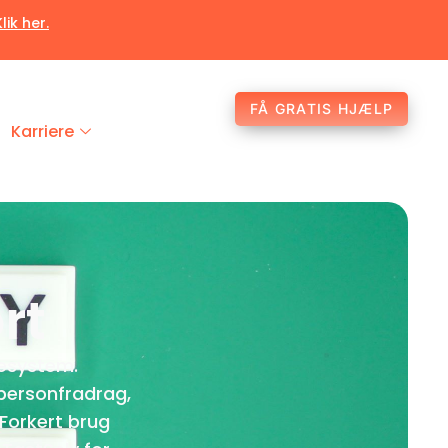
Klik her.
FÅ GRATIS HJÆLP
Karriere
rt
tesystem.
 personfradrag,
Forkert brug