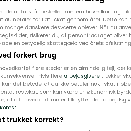
ende at forstå forskellen mellem hovedkort og biko
 at du betaler for lidt i skat gennem året. Dette kan 
om mange danskere desværre oplever. Når du anv
tægtskilder, risikerer du, at personfradraget bliver 
skabe en betydelig skattegæld ved årets afslutning
ved forkert brug
ovedkortet flere steder er en almindelig fejl, der 
konsekvenser. Hvis flere
arbejdsgivere
trækker ska
kan det betyde, at du ikke betaler nok i skat i løbe
ventet restskat, som kan være en økonomisk byrde.
kre, at dit hovedkort kun er tilknyttet den arbejdsgi
dkomst
.
at trukket korrekt?