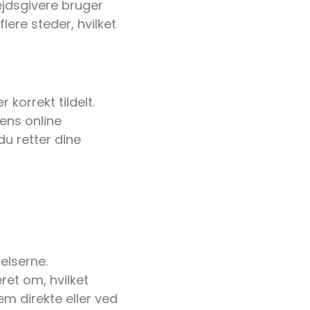
ejdsgivere bruger
lere steder, hvilket
 korrekt tildelt.
sens online
du retter dine
elserne.
ret om, hvilket
m direkte eller ved