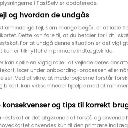
 oplysningerne i TastSelv er opdaterede.
fejl og hvordan de undgås
t almindelige fejl, som mange begår, er at lade fl
rtet. Dette kan føre til, at du betaler for lidt i skat,
estskat. For at undgå denne situation er det vigtigt 
t kun er tilknyttet din primære indtægtskilde.
 kan spille en vigtig rolle i at vejlede deres ansat
ttekort, især under onboarding-processen eller n
elser. Ved at sikre, at medarbejderne forstår fors
 bikort, kan virksomheder hjælpe med at minimere
 konsekvenser og tips til korrekt bru
 restskat er det afgørende at forstå og anvende 
 hovedkortet anvendes kun til den primære indtægts