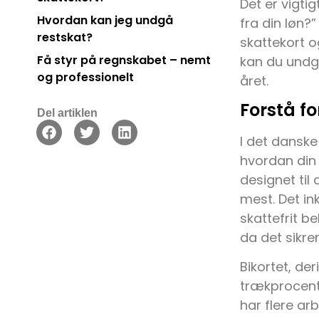
Det er vigtig
Hvordan kan jeg undgå
fra din løn?
restskat?
skattekort og
Få styr på regnskabet – nemt
kan du undgå
og professionelt
året.
Forstå fo
Del artiklen
I det danske
hvordan din 
designet til
mest. Det in
skattefrit b
da det sikre
Bikortet, de
trækprocente
har flere ar