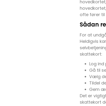
hovedkortet,
hovedkortet,
ofte fører ti
Sådan re
For at undgå 
Heldigvis ka
selvbetjenin
skattekort:
Log ind 
Gå til s
Vælg det
Tildel d
Gem ænd
Det er vigti
skattekort d