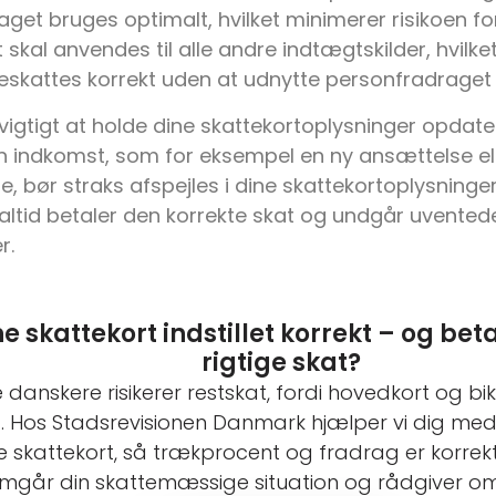
get bruges optimalt, hvilket minimerer risikoen for a
t skal anvendes til alle andre indtægtskilder, hvilket 
skattes korrekt uden at udnytte personfradraget 
vigtigt at holde dine skattekortoplysninger opdate
n indkomst, som for eksempel en ny ansættelse ell
e, bør straks afspejles i dine skattekortoplysninger
u altid betaler den korrekte skat og undgår uvent
r.
ne skattekort indstillet korrekt – og bet
rigtige skat?
danskere risikerer restskat, fordi hovedkort og b
t. Hos Stadsrevisionen Danmark hjælper vi dig med
e skattekort, så trækprocent og fradrag er korrekt 
mgår din skattemæssige situation og rådgiver o