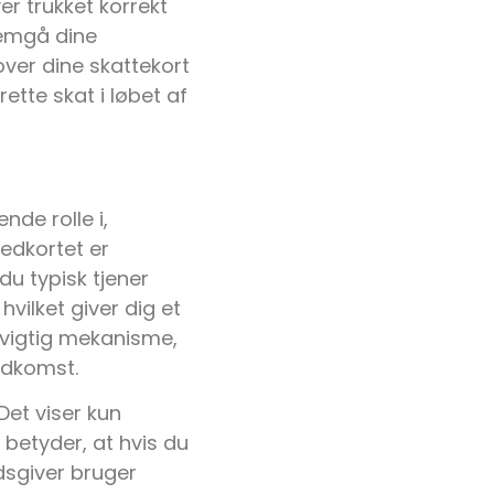
ver trukket korrekt
nnemgå dine
 over dine skattekort
ette skat i løbet af
nde rolle i,
edkortet er
du typisk tjener
vilket giver dig et
 vigtig mekanisme,
indkomst.
Det viser kun
betyder, at hvis du
jdsgiver bruger