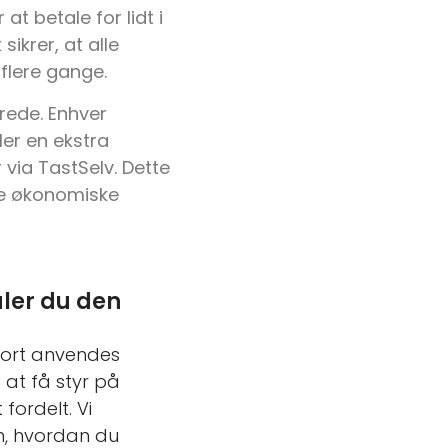
t betale for lidt i
sikrer, at alle
flere gange.
rede. Enhver
er en ekstra
 via TastSelv. Dette
ede økonomiske
aler du den
ikort anvendes
 at få styr på
fordelt. Vi
m, hvordan du