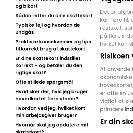
og bikort
Det er afgør
Sådan retter du dine skattekort
kan føre til,
Typiske fejl og hvordan de
restskat, s
undgås
på flere ind
Praktiske konsekvenser og tips
hvilket kan 
til korrekt brug af skattekort
Risikoen 
Er dine skattekort indstillet
korrekt – og betaler du den
At anvende h
rigtige skat?
økonomiske 
Ofte stillede spørgsmål
hovedkortet, 
Hvad sker der, hvis jeg bruger
er ofte en u
hovedkortet flere steder?
vigtigt at si
Hvordan ved jeg, hvilket kort
primære
in
min arbejdsgiver bruger?
Er din sk
Hvornår skal jeg opdatere mit
skattekort?