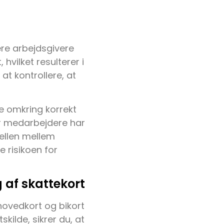
ere arbejdsgivere
 hvilket resulterer i
at kontrollere, at
te omkring korrekt
år medarbejdere har
kellen mellem
 risikoen for
g af skattekort
hovedkort og bikort
kilde, sikrer du, at