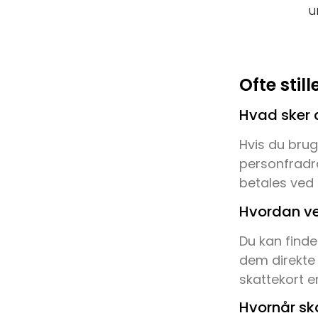
u
Ofte sti
Hvad sker d
Hvis du bruge
personfradra
betales ved 
Hvordan ved
Du kan finde
dem direkte 
skattekort er 
Hvornår sk