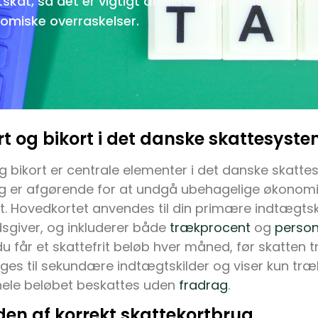
tskat, så det er vigtigt at sikre korrekt tildeling vi
omiske overraskelser.
t og bikort i det danske skattesyst
 bikort er centrale elementer i det danske skatte
ug er afgørende for at undgå ubehagelige økonomi
. Hovedkortet anvendes til din primære indtægtski
sgiver, og inkluderer både
trækprocent
og
person
du får et skattefrit beløb hver måned, før skatten t
es til sekundære indtægtskilder og viser kun træk
 hele beløbet beskattes uden
fradrag
.
den af korrekt skattekortbrug