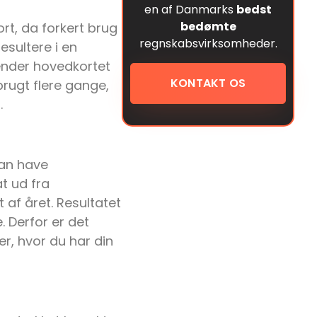
en af Danmarks
bedst
bedømte
rt, da forkert brug
regnskabsvirksomheder.
resultere i en
ender hovedkortet
KONTAKT OS
brugt flere gange,
.
kan have
t ud fra
t af året. Resultatet
 Derfor er det
ver, hvor du har din