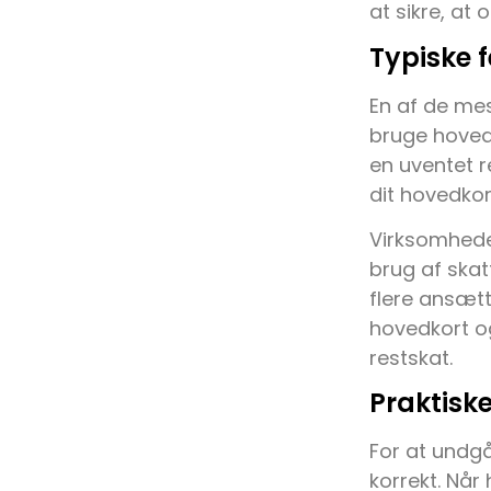
at sikre, at
Typiske 
En af de mes
bruge hovedko
en uventet r
dit hovedkor
Virksomheder
brug af ska
flere ansætt
hovedkort og
restskat.
Praktiske
For at undgå
korrekt. Når