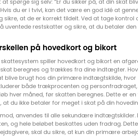
t at spørge sig selv: “Er du sikker på, at din skat bli
” Hvis du er i tvivl, kan det være en god idé at ge
 sikre, at de er korrekt tildelt. Ved at tage kontrol
 uventede restskatter og sikre, at du betaler den r
rskellen på hovedkort og bikort
 skattesystem spiller hovedkort og bikort en afgøre
skat beregnes og trækkes fra dine indtægter. Hov
 at blive brugt hos din primære indtægtskilde, hvor 
kluderer både trækprocenten og personfradraget, h
eløb hver måned, før skatten beregnes. Dette er en
r, at du ikke betaler for meget i skat på din hoved
rimod, anvendes til alle sekundære indtægtskilder. 
n, og hele beløbet beskattes uden fradrag. Dette 
bejdsgivere, skal du sikre, at kun din primære arbe