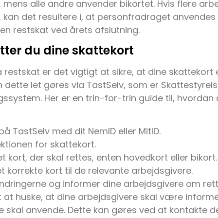
 mens alle andre anvender bikortet. Hvis flere arb
 kan det resultere i, at personfradraget anvendes f
l en restskat ved årets afslutning.
tter du dine skattekort
restskat er det vigtigt at sikre, at dine skattekort er
n dette let gøres via TastSelv, som er Skattestyrel
gssystem. Her er en trin-for-trin guide til, hvordan 
på TastSelv med dit NemID eller MitID.
ektionen for skattekort.
 kort, der skal rettes, enten hovedkort eller bikort.
et korrekte kort til de relevante arbejdsgivere.
ringerne og informer dine arbejdsgivere om rett
gt at huske, at dine arbejdsgivere skal være informe
e skal anvende. Dette kan gøres ved at kontakte de