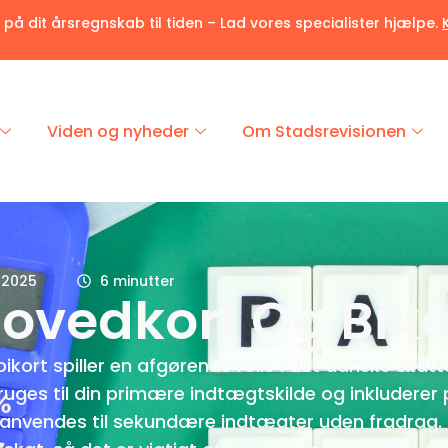
r på dit årsregnskab til tiden – Lad vores specialister hjælpe.
Viden og nyheder
Om Stadsrevisionen
j 2025
6 minutter
Hovedkort Og Biko
ikort spiller en afgørende rolle i det danske skat
uges til din primære indtægtskilde og inkluderer
anvendes til sekundære indtægter uden fradrag. 