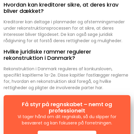
Hvordan kan kreditorer sikre, at deres krav
bliver dækket?
Kreditorer kan deltage i planmøder og afstemningsmøder
under rekonstruktionsprocessen for at sikre, at deres
interesser bliver tilgodeset. De kan også søge juridisk
rådgivning for at forstå deres rettigheder og muligheder.
Hvilke juridiske rammer regulerer
rekonstruktion i Danmark?
Rekonstruktion i Danmark reguleres af konkursloven,
specifikt kapitlerne 1a-2e. Disse kapitler fastlægger reglerne
for, hvordan en rekonstruktion skal foregå, og hvilke
rettigheder og pligter de involverede parter har.
Få styr på regnskabet – nemt og
professionelt
Vi tager hånd om dit regnskab, så du slipper for
besværet og kan fokusere på forretningen.