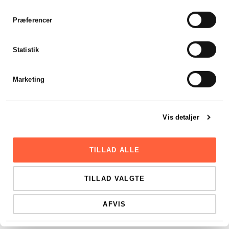
Præferencer
Sådan stifter du et ApS – krav,
kapital og registrering
Statistik
Stift et ApS fra 20.000 kr. i...
LÆS HELE ARTIKLEN
Marketing
Vis detaljer
TILLAD ALLE
TILLAD VALGTE
AFVIS