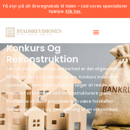
Få styr på dit årsregnskab til tiden – Lad vores specialister
hjælpe.
Klik her.
Udgivet 14. juli 2025
7 minutter
Konkurs Og
Rekonstruktion
I en tid med økonomisk usikkerhed er det afgørende at
forstå konkurs og rekonstruktion. Konkurs indebærer
opløsning, mens rekonstruktion søger at redde en
insolvent virksomhed ved at omstrukturere gæld.
Forståelse af disse processer kan være forskellen
mellem opløsning og genoplivning af en virksomhed.