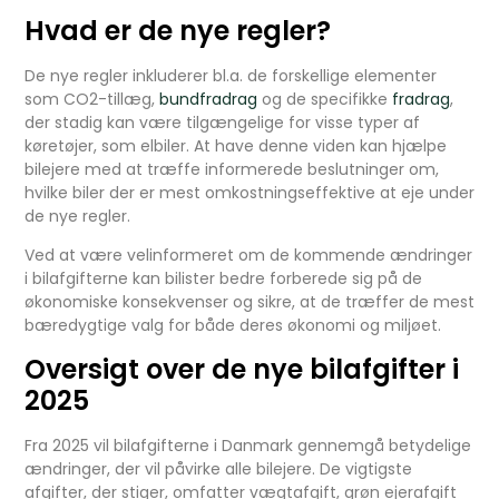
Hvad er de nye regler?
De nye regler inkluderer bl.a. de forskellige elementer
som CO2-tillæg,
bundfradrag
og de specifikke
fradrag
,
der stadig kan være tilgængelige for visse typer af
køretøjer, som elbiler. At have denne viden kan hjælpe
bilejere med at træffe informerede beslutninger om,
hvilke biler der er mest omkostningseffektive at eje under
de nye regler.
Ved at være velinformeret om de kommende ændringer
i bilafgifterne kan bilister bedre forberede sig på de
økonomiske konsekvenser og sikre, at de træffer de mest
bæredygtige valg for både deres økonomi og miljøet.
Oversigt over de nye bilafgifter i
2025
Fra 2025 vil bilafgifterne i Danmark gennemgå betydelige
ændringer, der vil påvirke alle bilejere. De vigtigste
afgifter, der stiger, omfatter vægtafgift, grøn ejerafgift