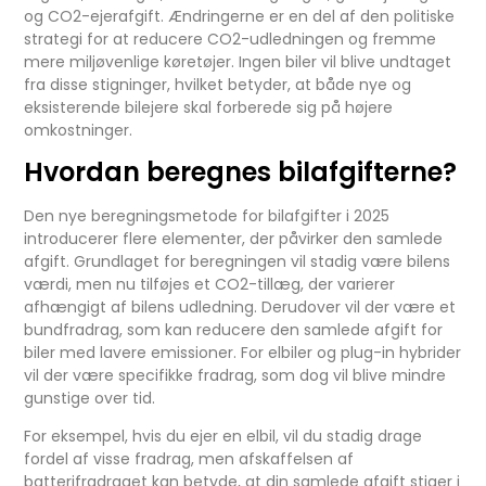
og CO2-ejerafgift. Ændringerne er en del af den politiske
strategi for at reducere CO2-udledningen og fremme
mere miljøvenlige køretøjer. Ingen biler vil blive undtaget
fra disse stigninger, hvilket betyder, at både nye og
eksisterende bilejere skal forberede sig på højere
omkostninger.
Hvordan beregnes bilafgifterne?
Den nye beregningsmetode for bilafgifter i 2025
introducerer flere elementer, der påvirker den samlede
afgift. Grundlaget for beregningen vil stadig være bilens
værdi, men nu tilføjes et CO2-tillæg, der varierer
afhængigt af bilens udledning. Derudover vil der være et
bundfradrag, som kan reducere den samlede afgift for
biler med lavere emissioner. For elbiler og plug-in hybrider
vil der være specifikke fradrag, som dog vil blive mindre
gunstige over tid.
For eksempel, hvis du ejer en elbil, vil du stadig drage
fordel af visse fradrag, men afskaffelsen af
batterifradraget kan betyde, at din samlede afgift stiger i