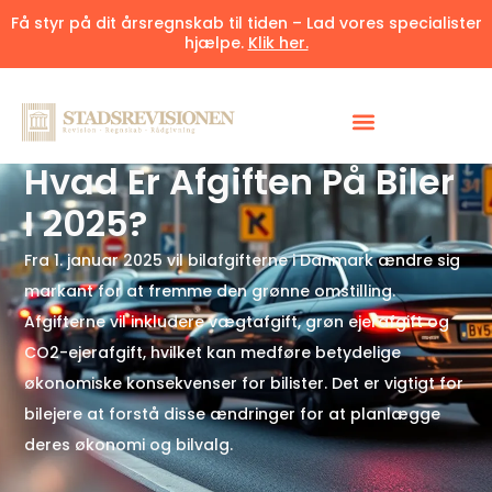
Få styr på dit årsregnskab til tiden – Lad vores specialister
hjælpe.
Klik her.
Udgivet 14. april 2025
7 minutter
Hvad Er Afgiften På Biler
I 2025?
Fra 1. januar 2025 vil bilafgifterne i Danmark ændre sig
markant for at fremme den grønne omstilling.
Afgifterne vil inkludere vægtafgift, grøn ejerafgift og
CO2-ejerafgift, hvilket kan medføre betydelige
økonomiske konsekvenser for bilister. Det er vigtigt for
bilejere at forstå disse ændringer for at planlægge
deres økonomi og bilvalg.