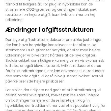
forhold til tidligere år. For plug-in hybridbiler kan de
strammere CO2-grænser og ændringer i skalaknæk
resultere i en højere afgift, især hvis bilen har en høj
udledning.
Ændringer i afgiftsstrukturen
Den nye afgiftsstruktur indebærer en række justeringer,
der kan have betydelige konsekvenser for bilister. De
strammere CO2-grænser betyder, at biler med højere
udledninger vil blive ramt hårdere af de nye afgifter.
Skalaknækket, som tidligere kunne give en vis økonomisk
lettelse, er også blevet justeret, hvilket reducerer deres
fordel. Bundfradragene, der kan anvendes til at reducere
den samlede afgift, vil også blive justeret, hvilket især vil
påvirke biler i de højere prisklasser.
For elbiler, der tidligere nød godt af et batterifradrag, vil
denne fordel blive fjernet, hvilket kan resultere i højere
omkostninger for ejere af disse køretøjer. Plug-in
hybridbiler, der traditionelt har været et populært valg for
dem, der ønsker at reducere deres CO2-aftryk uden at