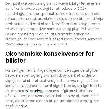
Den politiske beslutning om at hæve bilafgifterne er en
del af en bredere strategi for at reducere CO2-
udledningen fra transportsektoren. Målet er at gøre det
mindre økonomisk attraktivt at eje og køre biler med høje
emissioner, hvilket skal motivere flere til at vælge mere
miljøvenlige alternativer som elbiler og plug-in hybrider.
Denne omstilling er en del af Danmarks nationale
klimaplan, der har som mål at reducere landets samlede
CO2-udledning markant inden 2030.
Økonomiske konsekvenser for
bilister
For den gennemsnitlige bilejer kan de stigende afgifter
betyde en betragtelig økonomisk byrde. Det er derfor
vigtigt for bilister at sætte sig ind i de nye regler, så de
kan planlægge deres fremtidige bilkøb og budgettere for
de ekstra
omkostninger
. De nye afgifter vil ikke kun
påvirke dem, der overvejer at købe en ny bil, men også
dem, der allerede ejer en bil, da de løbende ejerafgifter
også vil stige.