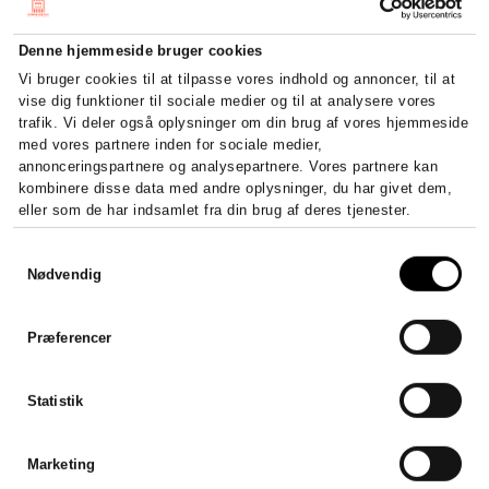
Denne hjemmeside bruger cookies
Vi bruger cookies til at tilpasse vores indhold og annoncer, til at
vise dig funktioner til sociale medier og til at analysere vores
trafik. Vi deler også oplysninger om din brug af vores hjemmeside
med vores partnere inden for sociale medier,
annonceringspartnere og analysepartnere. Vores partnere kan
kombinere disse data med andre oplysninger, du har givet dem,
eller som de har indsamlet fra din brug af deres tjenester.
Sådan stifter du et ApS – krav,
kapital og registrering
Samtykkevalg
Nødvendig
Stift et ApS fra 20.000 kr. i...
LÆS HELE ARTIKLEN
Præferencer
Statistik
Marketing