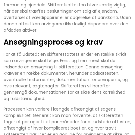
formue og ejendele. Skifteretsattesten bliver særlig vigtig,
når der skal træffes beslutninger om salg af ejendom,
overførsel af værdipapirer eller opgørelse af bankkonti. Uden
denne attest kan arvingerne ikke lovligt disponere over den
afdødes aktiver.
Ansøgningsproces og krav
For at få udstedt en skifteretsattest er der en række skridt,
som arvingerne skal følge. Først og fremmest skal de
indsende en ansøgning til skifteretten. Denne ansøgning
kræver en række dokumenter, herunder dødsattesten,
eventuelle testamenter, dokumentation for arvingerne, og
hvis relevant, ægtepagter. Skifteretten vil herefter
gennemgå dokumentationen for at sikre dens korrekthed
og fuldstændighed.
Processen kan variere i længde afhængigt af sagens
kompleksitet. Generelt kan man forvente, at skifteretten
tager et par uger til et par måneder for at udstede attesten,
afhængigt af hvor kompliceret boet er, og hvor travlt
skifteretten har. Det er en god idé for arvingerne at sikre, at