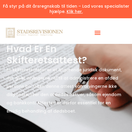
Få styr på dit årsregnskab til tiden – Lad vores specialister
hjælpe.
Klik her.
Udgivet 24. april 2025
7 minutter
Hvad Er En
Skifteretsattest?
En skifteretsattest er et afgørende juridisk dokument,
der giver arvingerne ret til at administrere en afdød
persons bo. Uden denne attest kan arvingerne ikke
disponere over den afdødes aktiver, såsom ejendom
og bankkonti. Attesten er derfor essentiel for en
smidig behandling af dødsboet.