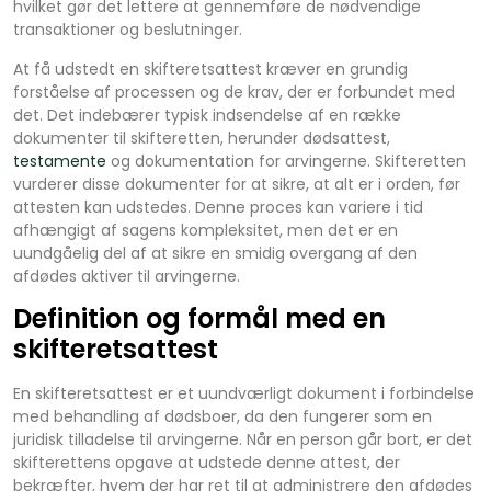
hvilket gør det lettere at gennemføre de nødvendige
transaktioner og beslutninger.
At få udstedt en skifteretsattest kræver en grundig
forståelse af processen og de krav, der er forbundet med
det. Det indebærer typisk indsendelse af en række
dokumenter til skifteretten, herunder dødsattest,
testamente
og dokumentation for arvingerne. Skifteretten
vurderer disse dokumenter for at sikre, at alt er i orden, før
attesten kan udstedes. Denne proces kan variere i tid
afhængigt af sagens kompleksitet, men det er en
uundgåelig del af at sikre en smidig overgang af den
afdødes aktiver til arvingerne.
Definition og formål med en
skifteretsattest
En skifteretsattest er et uundværligt dokument i forbindelse
med behandling af dødsboer, da den fungerer som en
juridisk tilladelse til arvingerne. Når en person går bort, er det
skifterettens opgave at udstede denne attest, der
bekræfter, hvem der har ret til at administrere den afdødes