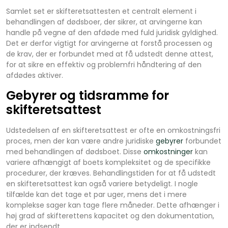
Samlet set er skifteretsattesten et centralt element i
behandlingen af dødsboer, der sikrer, at arvingerne kan
handle på vegne af den afdøde med fuld juridisk gyldighed.
Det er derfor vigtigt for arvingerne at forstå processen og
de krav, der er forbundet med at få udstedt denne attest,
for at sikre en effektiv og problemfri håndtering af den
afdødes aktiver.
Gebyrer og tidsramme for
skifteretsattest
Udstedelsen af en skifteretsattest er ofte en omkostningsfri
proces, men der kan være andre juridiske
gebyrer
forbundet
med behandlingen af dødsboet. Disse
omkostninger
kan
variere afhængigt af boets kompleksitet og de specifikke
procedurer, der kræves. Behandlingstiden for at få udstedt
en skifteretsattest kan også variere betydeligt. I nogle
tilfælde kan det tage et par uger, mens det i mere
komplekse sager kan tage flere måneder. Dette afhænger i
høj grad af skifterettens kapacitet og den dokumentation,
der er indsendt.