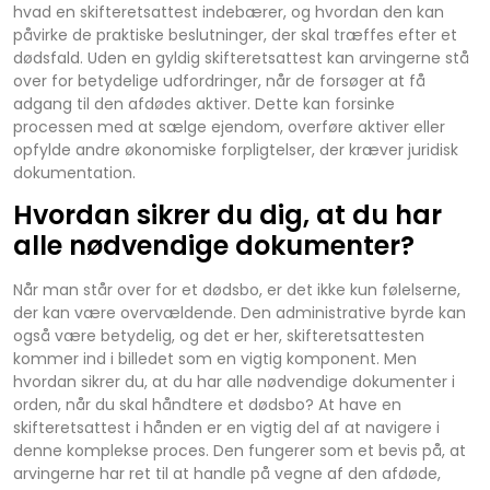
hvad en skifteretsattest indebærer, og hvordan den kan
påvirke de praktiske beslutninger, der skal træffes efter et
dødsfald. Uden en gyldig skifteretsattest kan arvingerne stå
over for betydelige udfordringer, når de forsøger at få
adgang til den afdødes aktiver. Dette kan forsinke
processen med at sælge ejendom, overføre aktiver eller
opfylde andre økonomiske forpligtelser, der kræver juridisk
dokumentation.
Hvordan sikrer du dig, at du har
alle nødvendige dokumenter?
Når man står over for et dødsbo, er det ikke kun følelserne,
der kan være overvældende. Den administrative byrde kan
også være betydelig, og det er her, skifteretsattesten
kommer ind i billedet som en vigtig komponent. Men
hvordan sikrer du, at du har alle nødvendige dokumenter i
orden, når du skal håndtere et dødsbo? At have en
skifteretsattest i hånden er en vigtig del af at navigere i
denne komplekse proces. Den fungerer som et bevis på, at
arvingerne har ret til at handle på vegne af den afdøde,