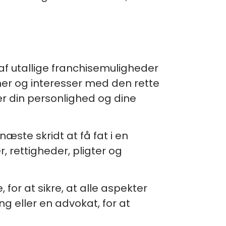
af utallige franchisemuligheder
oner og interesser med den rette
ler din personlighed og dine
æste skridt at få fat i en
, rettigheder, pligter og
for at sikre, at alle aspekter
ng eller en advokat, for at