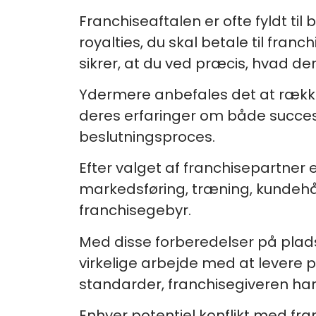
Franchiseaftalen er ofte fyldt ti
royalties, du skal betale til franc
sikrer, at du ved præcis, hvad der 
Ydermere anbefales det at række u
deres erfaringer om både succese
beslutningsproces.
Efter valget af franchisepartner
markedsføring, træning, kundehå
franchisegebyr.
Med disse forberedelser på plads, 
virkelige arbejde med at levere 
standarder, franchisegiveren har
Enhver potentiel konflikt med fr