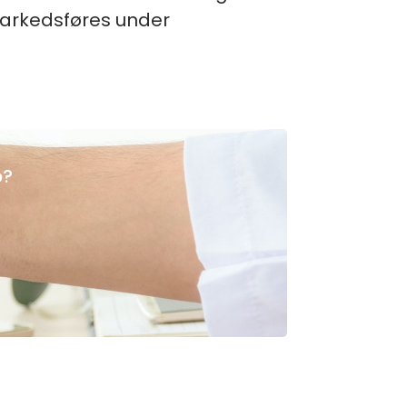
markedsføres under
p?