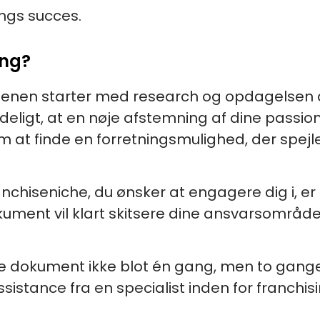
ngs succes.
ing?
erdenen starter med research og opdagelsen 
ydeligt, at en nøje afstemning af dine passi
 om at finde en forretningsmulighed, der spej
chiseniche, du ønsker at engagere dig i, er n
kument vil klart skitsere dine ansvarsområder
e dokument ikke blot én gang, men to gange, 
sistance fra en specialist inden for franchisi