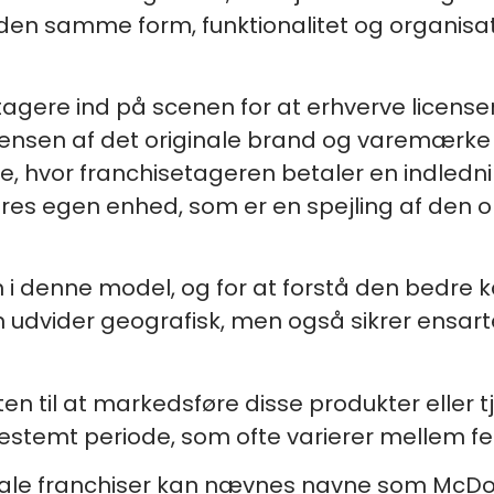
 den samme form, funktionalitet og organisa
gere ind på scenen for at erhverve licenser o
sensen af det originale brand og varemærke 
se, hvor franchisetageren betaler en indledn
 deres egen enhed, som er en spejling af den o
 denne model, og for at forstå den bedre ka
un udvider geografisk, men også sikrer ensar
ten til at markedsføre disse produkter eller
stemt periode, som ofte varierer mellem fe
ale franchiser kan nævnes navne som McDon