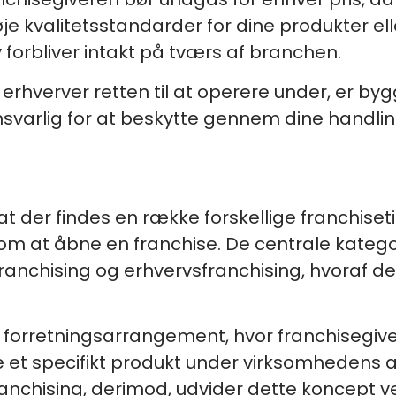
 kvalitetsstandarder for dine produkter eller
forbliver intakt på tværs af branchen.
hverver retten til at operere under, er byg
svarlig for at beskytte gennem dine handlin
der findes en række forskellige franchiseti
 at åbne en franchise. De centrale katego
franchising og erhvervsfranchising, hvoraf d
 et forretningsarrangement, hvor franchiseg
ere et specifikt produkt under virksomheden
ranchising, derimod, udvider dette koncept v