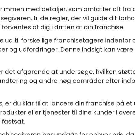
l brimmen med detaljer, som omfatter alt fra
hisegiveren, til de regler, der vil guide dit f
forventes af dig i driften af din franchise.
d til forskellige franchisetagere indenfor d
r og udfordringer. Denne indsigt kan være u
 er det afgørende at undersøge, hvilken stø
ndtering og andre nøgleområder efter indb
er du klar til at lancere din franchise på et
produkter eller tjenester til dine kunder i 
 fastsat.
anchisegiveren bør undgås for enhver pris, d