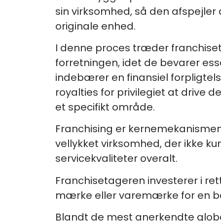
sin virksomhed, så den afspejler
originale enhed.
I denne proces træder franchiseta
forretningen, idet de bevarer es
indebærer en finansiel forpligtel
royalties for privilegiet at drive
et specifikt område.
Franchising er kernemekanismen i
vellykket virksomhed, der ikke k
servicekvaliteter overalt.
Franchisetageren investerer i ret
mærke eller varemærke for en be
Blandt de mest anerkendte glob