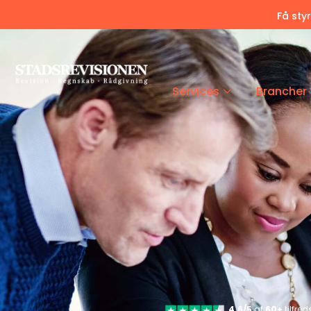
Få sty
Services
Brancher
4.6/5
af
60+
tilfre