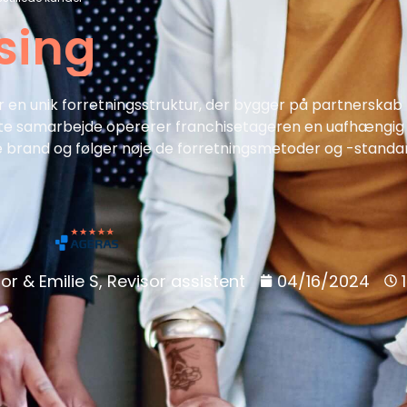
sing
 en unik forretningsstruktur, der bygger på partnerskab
ette samarbejde opererer franchisetageren en uafhængi
 brand og følger nøje de forretningsmetoder og -standard
or & Emilie S, Revisor assistent
04/16/2024