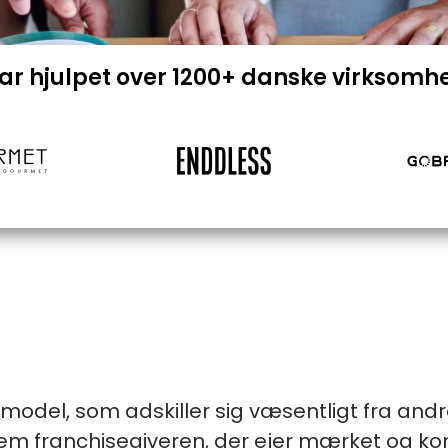
har hjulpet over 1200+ danske virksomh
gsmodel, som adskiller sig væsentligt fra an
em franchisegiveren, der ejer mærket og kon