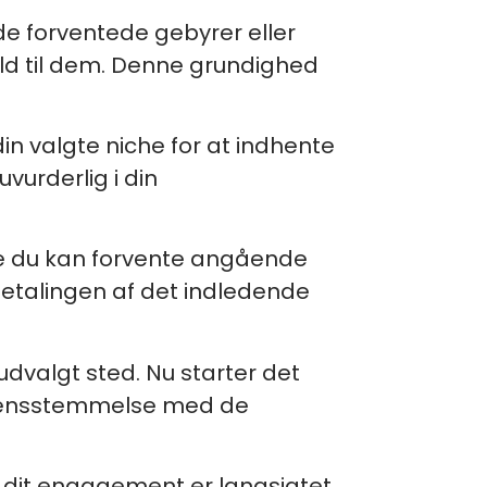
 de forventede gebyrer eller
orhold til dem. Denne grundighed
in valgte niche for at indhente
vurderlig i din
tte du kan forvente angående
etalingen af det indledende
 udvalgt sted. Nu starter det
overensstemmelse med de
a dit engagement er langsigtet.