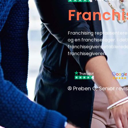
Franchi
Franchising repræsenterer
og en franchisetager. I d
franchisegivers etablerede
franchisegiveren.
Preben O, Senior revis