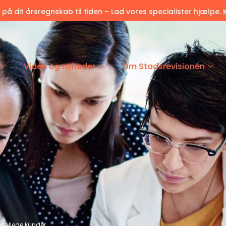
r på dit årsregnskab til tiden – Lad vores specialister hjælpe.
Viden og nyheder
Om Stadsrevisionen
dsstillede kunder