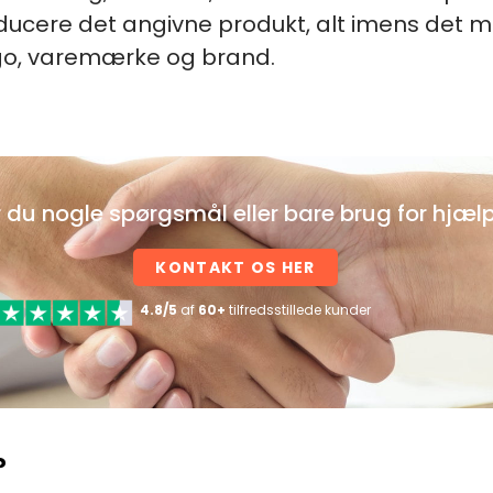
ducere det angivne produkt, alt imens det 
ogo, varemærke og brand.
 du nogle spørgsmål eller bare brug for hjæl
KONTAKT OS HER
4.8/5
af
60+
tilfredsstillede kunder
?