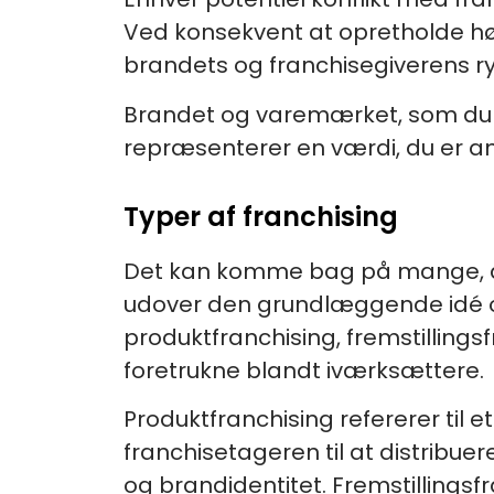
Ved konsekvent at opretholde høje
brandets og franchisegiverens ry 
Brandet og varemærket, som du er
repræsenterer en værdi, du er an
Typer af franchising
Det kan komme bag på mange, at 
udover den grundlæggende idé om
produktfranchising, fremstillings
foretrukne blandt iværksættere.
Produktfranchising refererer til
franchisetageren til at distribu
og brandidentitet. Fremstillingsf