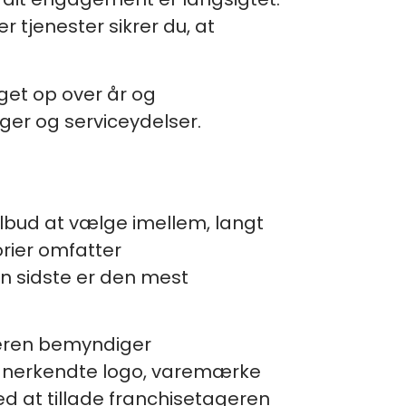
 tjenester sikrer du, at
get op over år og
ger og serviceydelser.
lbud at vælge imellem, langt
rier omfatter
en sidste er den mest
iveren bemyndiger
s anerkendte logo, varemærke
ed at tillade franchisetageren