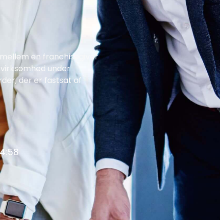
 mellem en franchisegiver
g virksomhed under
er, der er fastsat af
14:58