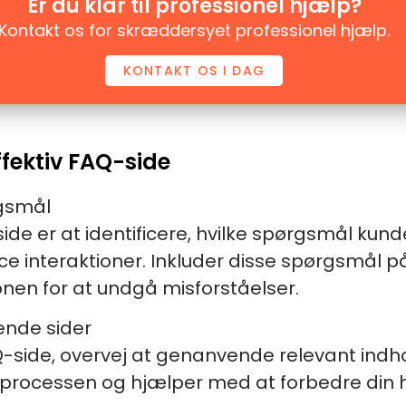
Er du klar til professionel hjælp?
Kontakt os for skræddersyet professionel hjælp.
KONTAKT OS I DAG
ffektiv FAQ-side
rgsmål
de er at identificere, hvilke spørgsmål kunder
e interaktioner. Inkluder disse spørgsmål på
ionen for at undgå misforståelser.
ende sider
FAQ-side, overvej at genanvende relevant indh
r processen og hjælper med at forbedre din 