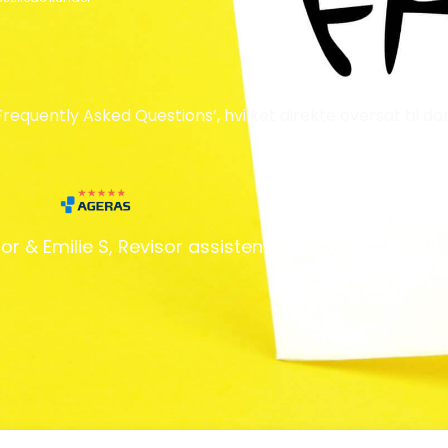
Frequently Asked Questions’, hvilket direkte oversat til da
or & Emilie S, Revisor assistent
11/21/2023
15: