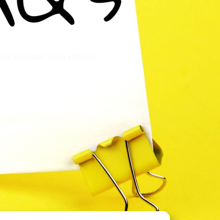
nsk betyder ‘Ofte stillede
11