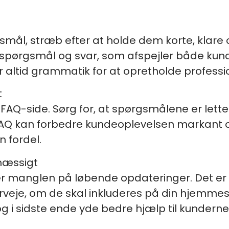
l, stræb efter at holde dem korte, klare og 
 i spørgsmål og svar, som afspejler både k
er altid grammatik for at opretholde profess
t
en FAQ-side. Sørg for, at spørgsmålene er lette
AQ kan forbedre kundeoplevelsen markant og 
n fordel.
mæssigt
 er manglen på løbende opdateringer. Det e
eje, om de skal inkluderes på din hjemmesid
 i sidste ende yde bedre hjælp til kunderne