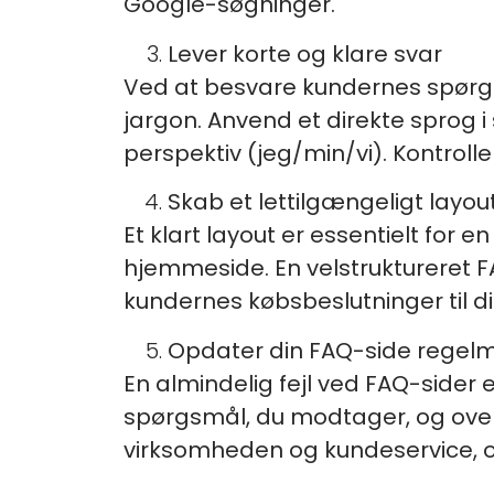
Google-søgninger.
Lever korte og klare svar
Ved at besvare kundernes spørgsmå
jargon. Anvend et direkte sprog
perspektiv (jeg/min/vi). Kontroll
Skab et lettilgængeligt layou
Et klart layout er essentielt for 
hjemmeside. En velstruktureret F
kundernes købsbeslutninger til di
Opdater din FAQ-side regel
En almindelig fejl ved FAQ-sider
spørgsmål, du modtager, og overv
virksomheden og kundeservice, og