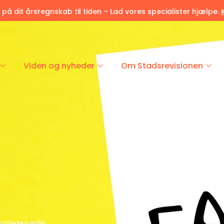
r på dit årsregnskab til tiden – Lad vores specialister hjælpe.
Viden og nyheder
Om Stadsrevisionen
dsstillede kunder