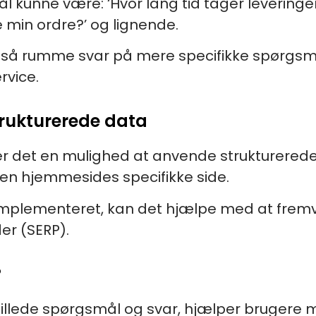
kunne være: ‘Hvor lang tid tager leveringen
re min ordre?’ og lignende.
 rumme svar på mere specifikke spørgsmål, d
rvice.
trukturerede data
r det en mulighed at anvende strukturerede
n hjemmesides specifikke side.
 implementeret, kan det hjælpe med at frem
er (SERP).
?
tillede spørgsmål og svar, hjælper brugere