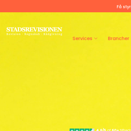
Få sty
Services
Brancher
4.6/5
af
60+
tilfre