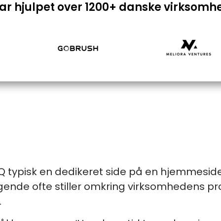
har hjulpet over 1200+ danske virksomh
FAQ typisk en dedikeret side på en hjemmesi
de ofte stiller omkring virksomhedens produ
.