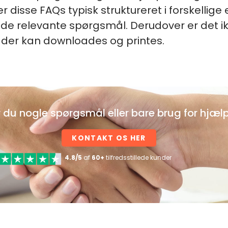
 disse FAQs typisk struktureret i forskellige 
inde relevante spørgsmål. Derudover er det ik
, der kan downloades og printes.
 du nogle spørgsmål eller bare brug for hjæl
KONTAKT OS HER
4.8/5
af
60+
tilfredsstillede kunder