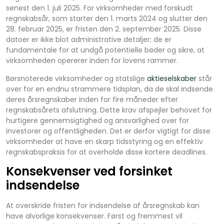
senest den 1. juli 2025. For virksomheder med forskudt
regnskabsår, som starter den 1. marts 2024 og slutter den
28. februar 2025, er fristen den 2. september 2025. Disse
datoer er ikke blot administrative detaljer; de er
fundamentale for at undgå potentielle bøder og sikre, at
virksomheden opererer inden for lovens rammer.
Børsnoterede virksomheder og statslige
aktieselskaber
står
over for en endnu strammere tidsplan, da de skal indsende
deres årsregnskaber inden for fire måneder efter
regnskabsårets afslutning. Dette krav afspejler behovet for
hurtigere gennemsigtighed og ansvarlighed over for
investorer og offentligheden. Det er derfor vigtigt for disse
virksomheder at have en skarp tidsstyring og en effektiv
regnskabspraksis for at overholde disse kortere deadlines.
Konsekvenser ved forsinket
indsendelse
At overskride fristen for indsendelse af årsregnskab kan
have alvorlige konsekvenser. Først og fremmest vil