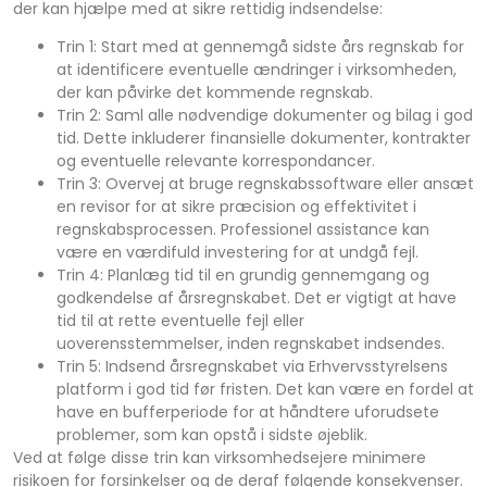
der kan hjælpe med at sikre rettidig indsendelse:
Trin 1: Start med at gennemgå sidste års regnskab for
at identificere eventuelle ændringer i virksomheden,
der kan påvirke det kommende regnskab.
Trin 2: Saml alle nødvendige dokumenter og bilag i god
tid. Dette inkluderer finansielle dokumenter, kontrakter
og eventuelle relevante korrespondancer.
Trin 3: Overvej at bruge regnskabssoftware eller ansæt
en revisor for at sikre præcision og effektivitet i
regnskabsprocessen. Professionel assistance kan
være en værdifuld investering for at undgå fejl.
Trin 4: Planlæg tid til en grundig gennemgang og
godkendelse af årsregnskabet. Det er vigtigt at have
tid til at rette eventuelle fejl eller
uoverensstemmelser, inden regnskabet indsendes.
Trin 5: Indsend årsregnskabet via Erhvervsstyrelsens
platform i god tid før fristen. Det kan være en fordel at
have en bufferperiode for at håndtere uforudsete
problemer, som kan opstå i sidste øjeblik.
Ved at følge disse trin kan virksomhedsejere minimere
risikoen for forsinkelser og de deraf følgende konsekvenser.