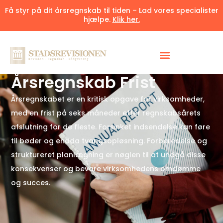
Få styr på dit årsregnskab til tiden – Lad vores specialister
hjælpe.
Klik her.
Udgivet 9. juni 2025
7 minutter
Årsregnskab Frist
Årsregnskabet er en kritisk opgave for virksomheder,
med en frist på seks måneder efter regnskabsårets
afslutning for de fleste. Forsinket indsendelse kan føre
til bøder og endda tvangsopløsning. Forberedelse og
struktureret planlægning er nøglen til at undgå disse
konsekvenser og bevare virksomhedens omdømme
og succes.