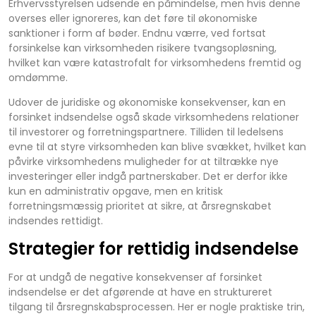
Erhvervsstyrelsen udsende en påmindelse, men hvis denne
overses eller ignoreres, kan det føre til økonomiske
sanktioner i form af bøder. Endnu værre, ved fortsat
forsinkelse kan virksomheden risikere tvangsopløsning,
hvilket kan være katastrofalt for virksomhedens fremtid og
omdømme.
Udover de juridiske og økonomiske konsekvenser, kan en
forsinket indsendelse også skade virksomhedens relationer
til investorer og forretningspartnere. Tilliden til ledelsens
evne til at styre virksomheden kan blive svækket, hvilket kan
påvirke virksomhedens muligheder for at tiltrække nye
investeringer eller indgå partnerskaber. Det er derfor ikke
kun en administrativ opgave, men en kritisk
forretningsmæssig prioritet at sikre, at årsregnskabet
indsendes rettidigt.
Strategier for rettidig indsendelse
For at undgå de negative konsekvenser af forsinket
indsendelse er det afgørende at have en struktureret
tilgang til årsregnskabsprocessen. Her er nogle praktiske trin,