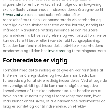
afgørende for enhver virksomhed. Ifølge dansk lovgivning
skal de fleste virksomheder indsende deres årsregnskab til
Erhvervsstyrelsen
senest seks måneder efter
regnskabsårets udløb. For børsnoterede virksomheder og
statslige aktieselskaber er fristen endnu kortere, nemlig fire
måneder. Manglende rettidig indsendelse kan resultere i
påmindelser fra Erhvervsstyrelsen, og ved fortsat forsinkelse
kan det føre til bøder eller i værste fald tvangsopløsning.
Desuden kan forsinket indsendelse påvirke virksomhedens
omdømme og tilliden hos
investorer
og forretningspartnere.
Forberedelse er vigtig
Formålet med dette indlæg er at give en klar forståelse af
fristerne for årsregnskaber og hvordan man bedst kan
forberede sig for at sikre rettidig indsendelse. Ved at tage de
nødvendige skridt i god tid kan man undgå de negative
konsekvenser af forsinket indsendelse. Det handler om at
have en struktureret tilgang til regnskabsprocessen, hvor
man blandt andet sikrer, at alle nødvendige dokumenter og
bilag er samlet og klar til indsendelse. En effektiv