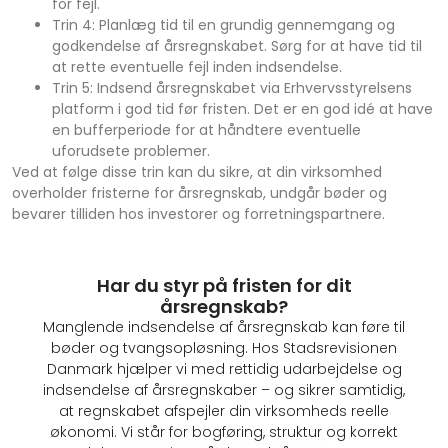
for fejl.
Trin 4: Planlæg tid til en grundig gennemgang og
godkendelse af årsregnskabet. Sørg for at have tid til
at rette eventuelle fejl inden indsendelse.
Trin 5: Indsend årsregnskabet via Erhvervsstyrelsens
platform i god tid før fristen. Det er en god idé at have
en bufferperiode for at håndtere eventuelle
uforudsete problemer.
Ved at følge disse trin kan du sikre, at din virksomhed
overholder fristerne for årsregnskab, undgår bøder og
bevarer tilliden hos investorer og forretningspartnere.
Har du styr på fristen for dit
årsregnskab?
Manglende indsendelse af årsregnskab kan føre til
bøder og tvangsopløsning. Hos Stadsrevisionen
Danmark hjælper vi med rettidig udarbejdelse og
indsendelse af årsregnskaber – og sikrer samtidig,
at regnskabet afspejler din virksomheds reelle
økonomi. Vi står for bogføring, struktur og korrekt