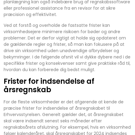
planlægning kan også indebære brug af regnskabssoftware
eller professionel assistance fra en revisor for at sikre
præcision og effektivitet.
Ved at forstå og overholde de fastsatte frister kan
virksomhedsejere minimere risikoen for bøder og andre
problemer. Det er derfor vigtigt at holde sig opdateret om
de gældende regler og frister, så man kan fokusere på at
drive sin virksomhed uden unødvendige afbrydelser og
bekymringer. I de følgende afsnit vil vi dykke dybere ned i de
specifikke frister og konsekvenser samt give praktiske råd til,
hvordan du kan forberede dig bedst muligt.
Frister for indsendelse af
årsregnskab
For de fleste virksomheder er det afgørende at kende de
præcise frister for indsendelse af årsregnskabet til
Erhvervsstyrelsen. Generelt gælder det, at årsregnskabet
skal være indsendt senest seks måneder efter
regnskabsårets afslutning. For eksempel, hvis en virksomhed
følger kalenderåret, skal årsregnskabet for 2024 indsendes