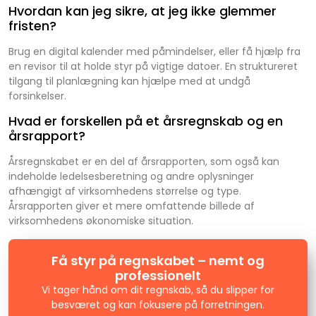
Hvordan kan jeg sikre, at jeg ikke glemmer
fristen?
Brug en digital kalender med påmindelser, eller få hjælp fra
en revisor til at holde styr på vigtige datoer. En struktureret
tilgang til planlægning kan hjælpe med at undgå
forsinkelser.
Hvad er forskellen på et årsregnskab og en
årsrapport?
Årsregnskabet er en del af årsrapporten, som også kan
indeholde ledelsesberetning og andre oplysninger
afhængigt af virksomhedens størrelse og type.
Årsrapporten giver et mere omfattende billede af
virksomhedens økonomiske situation.
Få styr på regnskabet – nemt og
professionelt
Vi tager hånd om dit regnskab, så du slipper for
besværet og kan fokusere på forretningen.