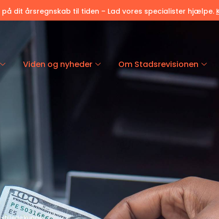
r på dit årsregnskab til tiden – Lad vores specialister hjælpe.
Viden og nyheder
Om Stadsrevisionen
dsstillede kunder