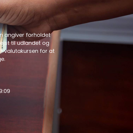
en angiver forholdet
jst til udlandet og
t valutakursen for at
e.
9:09