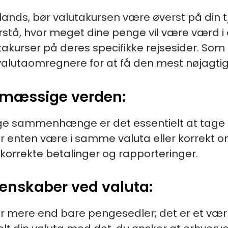
ands, bør valutakursen være øverst på din tj
orstå, hvor meget dine penge vil være værd
akurser på deres specifikke rejsesider. Som 
e valutaomregnere for at få den mest nøjagt
smæssige verden:
ge sammenhænge er det essentielt at tage h
ør enten være i samme valuta eller korrekt 
 korrekte betalinger og rapporteringer.
genskaber ved valuta:
 er mere end bare pengesedler; det er et værkt