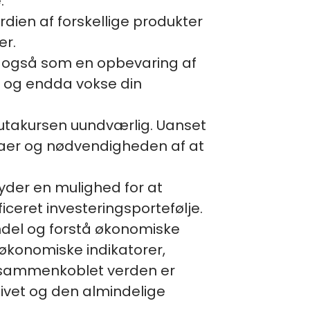
.
dien af forskellige produkter
er.
a også som en opbevaring af
e og endda vokse din
alutakursen uundværlig. Uanset
lutaer og nødvendigheden af at
yder en mulighed for at
iceret investeringsportefølje.
andel og forstå økonomiske
 økonomiske indikatorer,
e sammenkoblet verden er
ivet og den almindelige