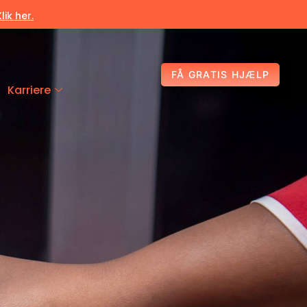
Klik her.
FÅ GRATIS HJÆLP
Karriere