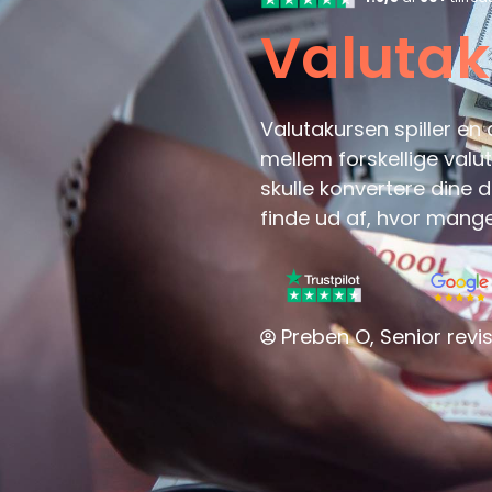
Valutak
Valutakursen spiller en 
mellem forskellige valut
skulle konvertere dine 
finde ud af, hvor mang
Preben O, Senior revis