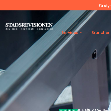
Få sty
Services
Brancher
4.6/5
af
60+
tilfre