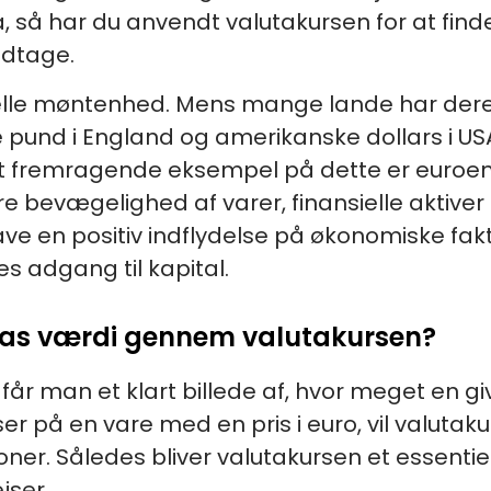
a, så har du anvendt valutakursen for at fin
odtage.
ficielle møntenhed. Mens mange lande har de
e pund i England og amerikanske dollars i US
Et fremragende eksempel på dette er euroen i
re bevægelighed af varer, finansielle aktive
e en positiv indflydelse på økonomiske fakt
es adgang til kapital.
tas værdi gennem valutakursen?
år man et klart billede af, hvor meget en give
er på en vare med en pris i euro, vil valutak
oner. Således bliver valutakursen et essenti
jser.