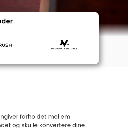
eder
 angiver forholdet mellem
andet og skulle konvertere dine