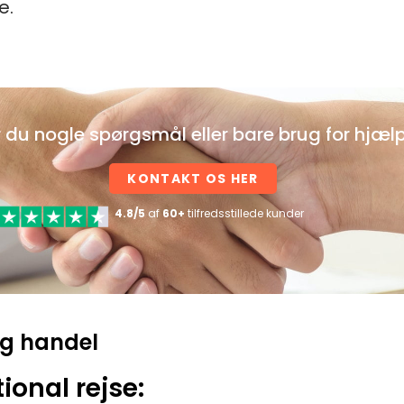
e.
 du nogle spørgsmål eller bare brug for hjæl
KONTAKT OS HER
4.8/5
af
60+
tilfredsstillede kunder
 og handel
ional rejse: