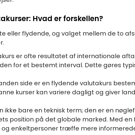
akurser: Hvad er forskellen?
 eller flydende, og valget mellem de to afsp
r.
akurs er ofte resultatet af internationale afta
den for et bestemt interval. Dette gøres typi
anden side er en flydende valutakurs beste
ne kurser kan variere dagligt og giver lande 
ikke bare en teknisk term; den er en nøglef
s position på det globale marked. Med en f
g enkeltpersoner træffe mere informerede 