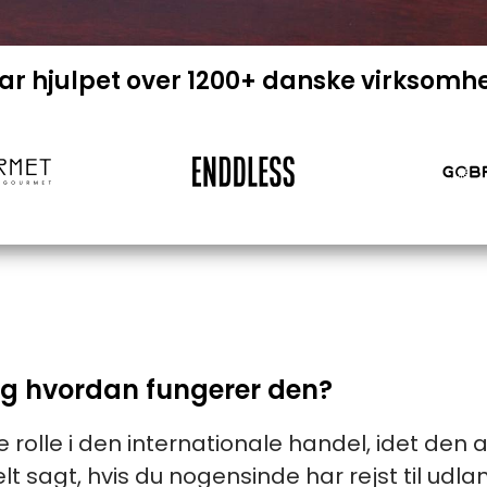
har hjulpet over 1200+ danske virksomh
og hvordan fungerer den?
 rolle i den internationale handel, idet den
lt sagt, hvis du nogensinde har rejst til udl