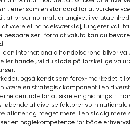
elt din valuta mod det, du ønsker at erhverve
n tjener som en standard for at vurdere vær
il, at priser normalt er angivet i valutaenhed
r at være et handelsværktøj, fungerer valut
 besparelser i form af valuta kan du bevar
d.
: I den internationale handelsarena bliver v
 eller handel, vil du støde på forskellige va
urser.
kedet, også kendt som forex-markedet, tilb
kan være en strategisk komponent i en diversif
serne centrale for at sikre en gnidningsfri h
s løbende af diverse faktorer som nationale
relationer og meget mere. I en stadig mer
urser en nøglekompetence for både erhvervsl