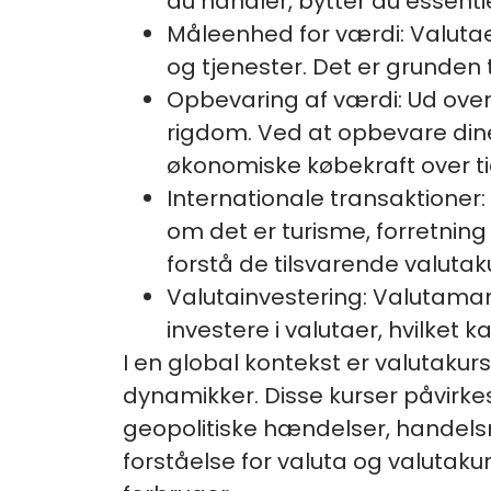
du handler, bytter du essenti
Måleenhed for værdi: Valutae
og tjenester. Det er grunden t
Opbevaring af værdi: Ud ove
rigdom. Ved at opbevare dine
økonomiske købekraft over ti
Internationale transaktioner
om det er turisme, forretning
forstå de tilsvarende valutak
Valutainvestering: Valutamar
investere i valutaer, hvilket 
I en global kontekst er valutakur
dynamikker. Disse kurser påvirke
geopolitiske hændelser, handels
forståelse for valuta og valutak