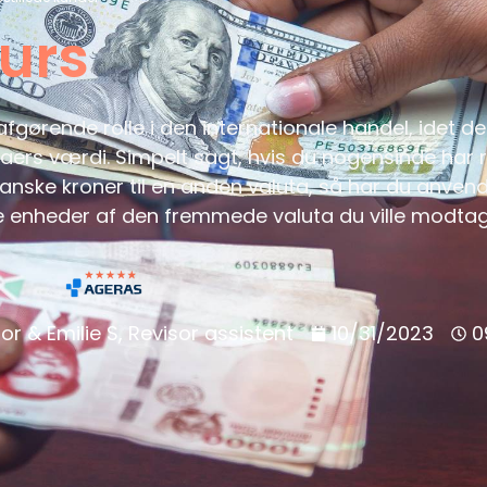
urs
afgørende rolle i den internationale handel, idet d
aers værdi. Simpelt sagt, hvis du nogensinde har re
danske kroner til en anden valuta, så har du anvend
e enheder af den fremmede valuta du ville modtag
or & Emilie S, Revisor assistent
10/31/2023
0