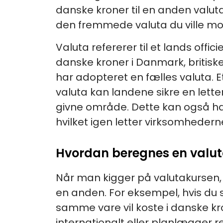
danske kroner til en anden valut
den fremmede valuta du ville m
Valuta refererer til et lands of
danske kroner i Danmark, britisk
har adopteret en fælles valuta. 
valuta kan landene sikre en lette
givne område. Dette kan også hav
hvilket igen letter virksomhedern
Hvordan beregnes en valu
Når man kigger på valutakursen, f
en anden. For eksempel, hvis du s
samme vare vil koste i danske kr
internationalt eller planlægger re