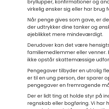
bryllupper, konfirmationer og a
virkelig ønsker sig eller har brug f
Når penge gives som gave, er det
der udtrykker dine tanker og ønsk
øjeblikket mere mindeværdigt.
Derudover kan det være hensigtsm
familiemedlemmer eller venner. 
ikke opstår skattemæssige udfor
Pengegaver tilbyder en utrolig f
er til en ung person, der sparer op
pengegaver en fremragende måde
Der er lidt ting at holde styr på
regnskab eller bogføring. Vi har 