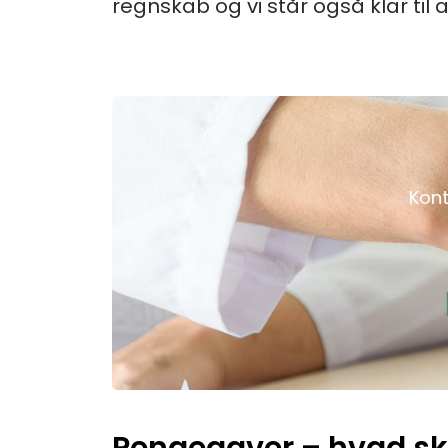
regnskab og vi står også klar til 
Kont
Pengegaver – hvad 