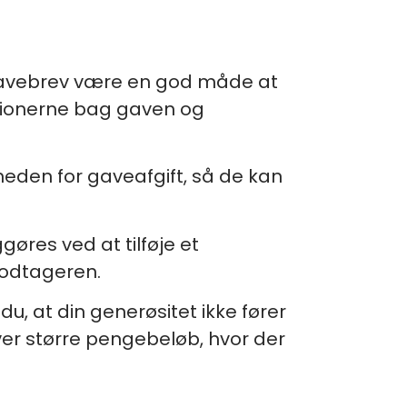
 gavebrev være en god måde at
tionerne bag gaven og
eden for gaveafgift, så de kan
øres ved at tilføje et
 modtageren.
u, at din generøsitet ikke fører
iver større pengebeløb, hvor der