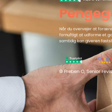
Pengeg
Når du overvejer at forære
fornuftigt at udforme et 
samtidig kan giveren fasts
Preben O, Senior revis