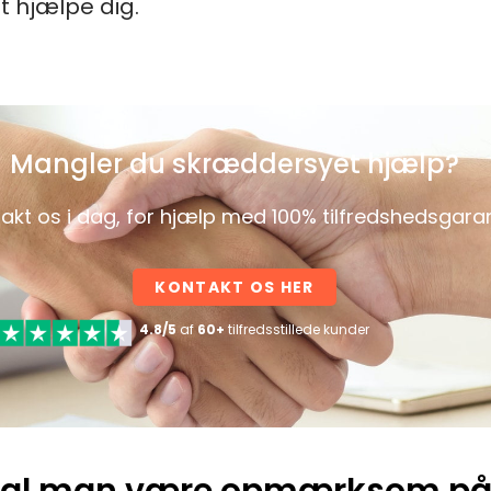
at hjælpe dig.
Mangler du skræddersyet hjælp?
akt os i dag, for hjælp med 100% tilfredshedsgaran
KONTAKT OS HER
4.8/5
af
60+
tilfredsstillede kunder
skal man være opmærksom på