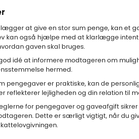
er
nlægger at give en stor sum penge, kan et
rev kan også hjælpe med at klarlægge inten
 hvordan gaven skal bruges.
 god idé at informere modtageren om muligh
rensstemmelse hermed.
m pengegaver er praktiske, kan de personligg
er reflekterer lejligheden og din relation til
glerne for pengegaver og gaveafgift sikrer d
odtageren. Dette er særligt vigtigt, når du g
skattelovgivningen.