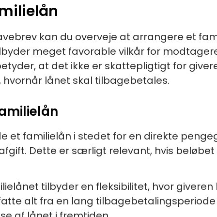
milielån
gavebrev kan du overveje at arrangere et famil
tilbyder meget favorable vilkår for modtager
 betyder, at det ikke er skattepligtigt for giv
 hvornår lånet skal tilbagebetales.
amilielån
 et familielån i stedet for en direkte peng
gift. Dette er særligt relevant, hvis beløb
lielånet tilbyder en fleksibilitet, hvor giveren
tte alt fra en lang tilbagebetalingsperiode 
se af lånet i fremtiden.