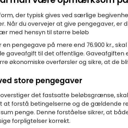
rm, der typisk gives ved særlige begivenhe
er. Når du overvejer at give pengegaver, er d
især med hensyn til større beløb
iver en pengegave på mere end 76.900 kr., s
 gaveafgift til det offentlige. Gaveafgiften 
rre økonomiske overførsler og sikre, at de bl
 ved store pengegaver
overstiger det fastsatte beløbsgrænse, ska
igt at forstå betingelserne og de gældende re
rre sum penge. Denne forståelse sikrer, at b
e forpligtelser korrekt.