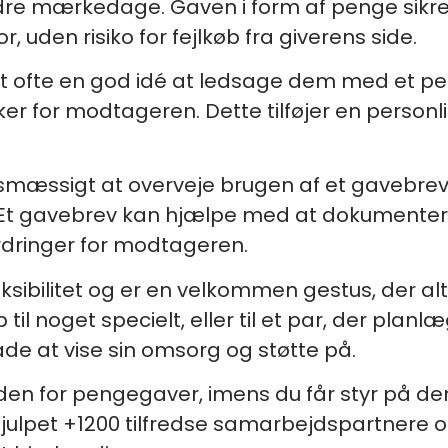
ndre mærkedage. Gaven i form af penge sikre
or, uden risiko for fejlkøb fra giverens side.
 ofte en god idé at ledsage dem med et pers
er for modtageren. Dette tilføjer en personli
æssigt at overveje brugen af et gavebrev, 
Et gavebrev kan hjælpe med at dokumentere 
dringer for modtageren.
leksibilitet og er en velkommen gestus, der 
 til noget specielt, eller til et par, der plan
 at vise sin omsorg og støtte på.
 inden for pengegaver, imens du får styr på d
hjulpet +1200 tilfredse samarbejdspartnere o