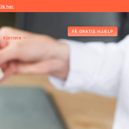
Klik her.
FÅ GRATIS HJÆLP
Karriere