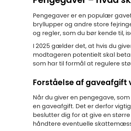
Pengegaver er en populær gavefo
bryllupper og andre store fejring
og regler, som du bør kende til, 
I 2025 gælder det, at hvis du g
modtageren potentielt skal betale
som har til formål at regulere stø
Forståelse af gaveafgift
Når du giver en pengegave, som 
en gaveafgift. Det er derfor vigt
beslutter dig for at give en stø
håndtere eventuelle skattemæssig