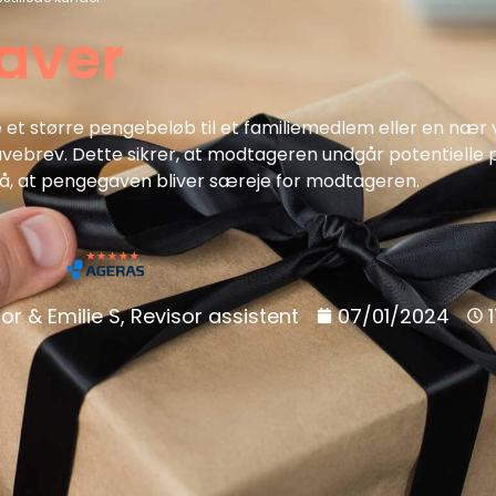
aver
 et større pengebeløb til et familiemedlem eller en nær
gavebrev. Dette sikrer, at modtageren undgår potentiell
lå, at pengegaven bliver særeje for modtageren.
or & Emilie S, Revisor assistent
07/01/2024