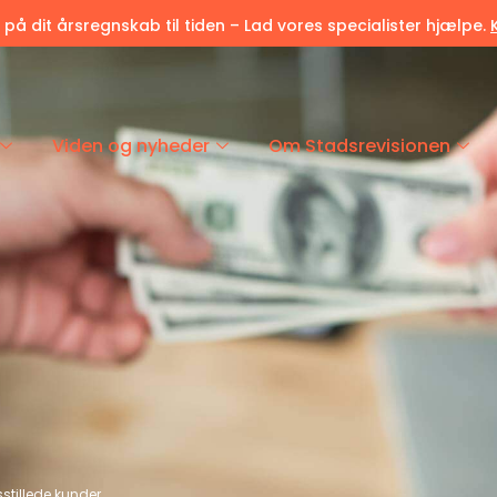
r på dit årsregnskab til tiden – Lad vores specialister hjælpe.
Viden og nyheder
Om Stadsrevisionen
dsstillede kunder