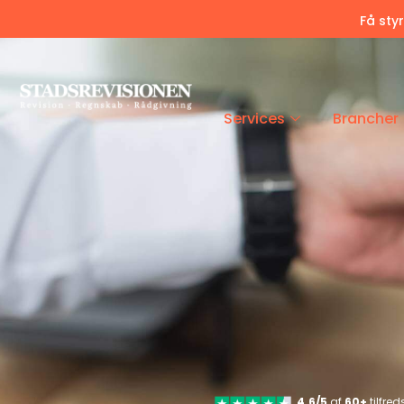
Få sty
Services
Brancher
4.6/5
af
60+
tilfre