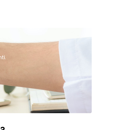
ti.
?