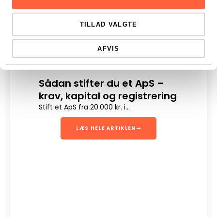
TILLAD VALGTE
AFVIS
Sådan stifter du et ApS –
Dig
krav, kapital og registrering
Digit
en sik
Stift et ApS fra 20.000 kr. i...
LÆS HELE ARTIKLEN