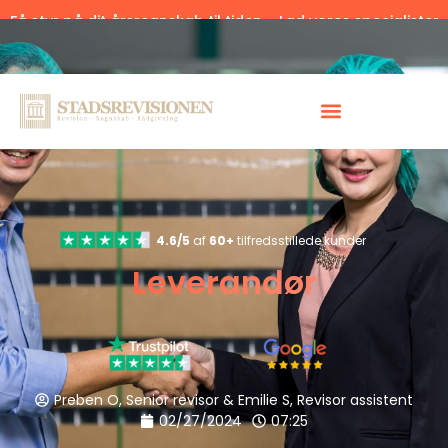
Få styr på dit årsregnskab til tiden – Lad vores specialister
hjælpe.
Klik her.
4.6/5
af
60+
tilfredsstillede kunder
Leverandør
Preben O, Senior revisor & Emilie S, Revisor assistent
02/27/2024
07:25