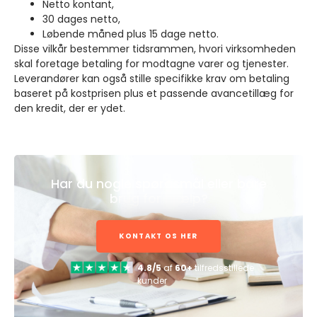
Netto kontant,
30 dages netto,
Løbende måned plus 15 dage netto.
Disse vilkår bestemmer tidsrammen, hvori virksomheden
skal foretage betaling for modtagne varer og tjenester.
Leverandører kan også stille specifikke krav om betaling
baseret på kostprisen plus et passende avancetillæg for
den kredit, der er ydet.
Har du nogle spørgsmål eller bare
brug for hjælp?
KONTAKT OS HER
4.8/5
af
60+
tilfredsstillede
kunder