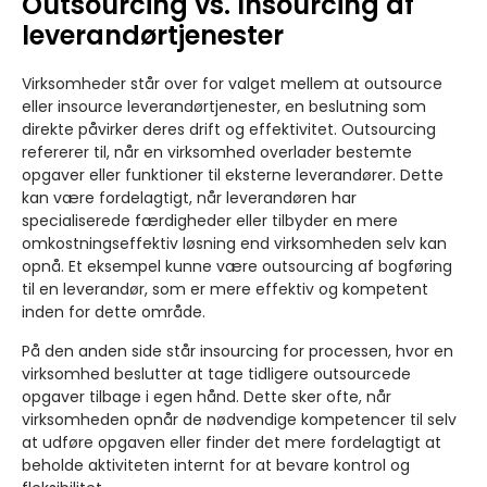
Outsourcing vs. Insourcing af
leverandørtjenester
Virksomheder står over for valget mellem at outsource
eller insource leverandørtjenester, en beslutning som
direkte påvirker deres drift og effektivitet. Outsourcing
refererer til, når en virksomhed overlader bestemte
opgaver eller funktioner til eksterne leverandører. Dette
kan være fordelagtigt, når leverandøren har
specialiserede færdigheder eller tilbyder en mere
omkostningseffektiv løsning end virksomheden selv kan
opnå. Et eksempel kunne være outsourcing af bogføring
til en leverandør, som er mere effektiv og kompetent
inden for dette område.
På den anden side står insourcing for processen, hvor en
virksomhed beslutter at tage tidligere outsourcede
opgaver tilbage i egen hånd. Dette sker ofte, når
virksomheden opnår de nødvendige kompetencer til selv
at udføre opgaven eller finder det mere fordelagtigt at
beholde aktiviteten internt for at bevare kontrol og