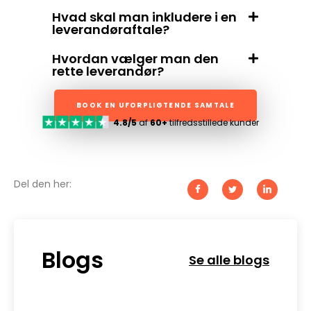
Hvad skal man inkludere i en
leverandøraftale?
Hvordan vælger man den
rette leverandør?
BOOK EN UFORPLIGTENDE SAMTALE
4.8/5
af
60+
tilfredsstillede kunder
Del den her:
Blogs
Se alle blogs