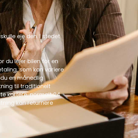
kulle eje den. I stedet
r du lejer bilen for en
taling, som kan variere
r du en månedlig
ng til traditionelt
fte kortere, normalt 24
utning kan returnere