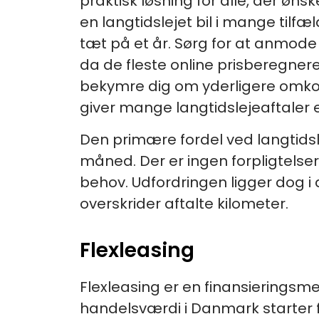
praktisk løsning for alle, der øns
en langtidslejet bil i mange tilf
tæt på et år. Sørg for at anmode o
da de fleste online prisberegnere
bekymre dig om yderligere omkost
giver mange langtidslejeaftaler e
Den primære fordel ved langtidsle
måned. Der er ingen forpligtelse
behov. Udfordringen ligger dog i
overskrider aftalte kilometer.
Flexleasing
Flexleasing er en finansieringsme
handelsværdi i Danmark starter fr