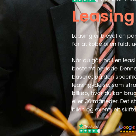
Leasing
Leasing er blevet en po
for at købe bilen fuldt 
Når du går ind i en leas
bestemt periode. Denne 
baseret på den specifik
leasingydelse, som stræ
bilkøb, hvor du kan brug
eller 36 måneder. Det st
bilen og eventuelt skifte