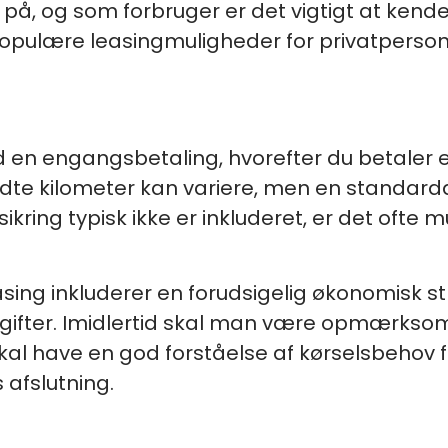
l på, og som forbruger er det vigtigt at kend
pulære leasingmuligheder for privatperson
 en engangsbetaling, hvorefter du betaler 
adte kilometer kan variere, men en standar
kring typisk ikke er inkluderet, er det ofte mu
ing inkluderer en forudsigelig økonomisk stru
gifter. Imidlertid skal man være opmærksom 
skal have en god forståelse af kørselsbehov 
afslutning.