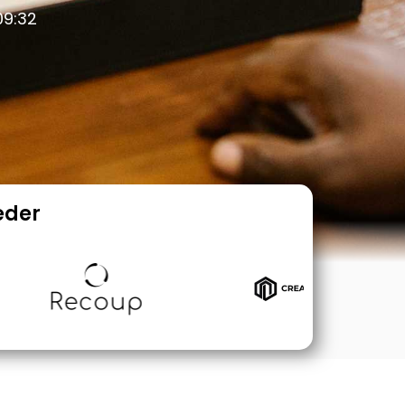
09:32
eder