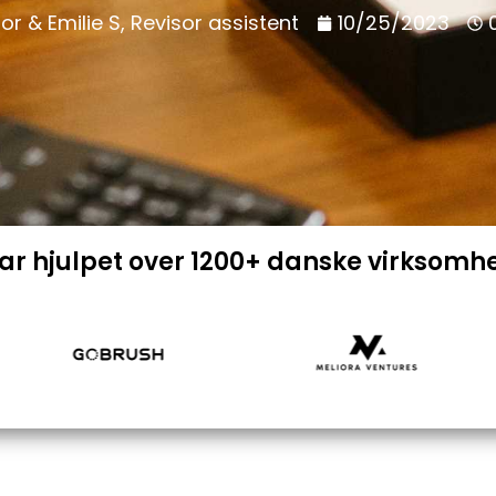
or & Emilie S, Revisor assistent
10/25/2023
har hjulpet over 1200+ danske virksomh