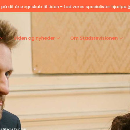
r på dit årsregnskab til tiden – Lad vores specialister hjælpe.
Viden og nyheder
Om Stadsrevisionen
dsstillede kunder