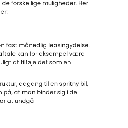
e de forskellige muligheder. Her
er:
en fast månedlig leasingydelse.
daftale kan for eksempel være
ligt at tilføje det som en
ktur, adgang til en spritny bil,
på, at man binder sig i de
for at undgå