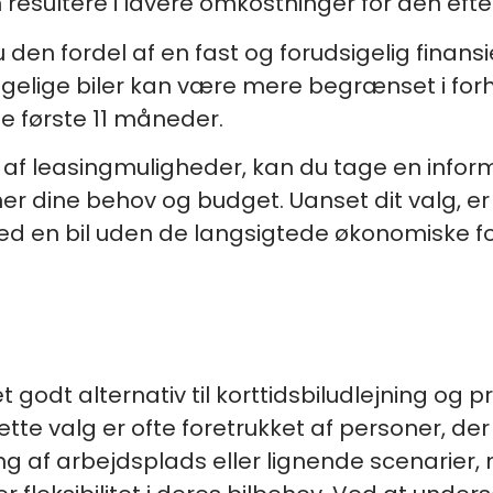
resultere i lavere omkostninger for den efte
den fordel af en fast og forudsigelig finansi
lige biler kan være mere begrænset i forhold
de første 11 måneder.
r af leasingmuligheder, kan du tage en infor
er dine behov og budget. Uanset dit valg, e
ved en bil uden de langsigtede økonomiske f
t godt alternativ til korttidsbiludlejning og pr
ette valg er ofte foretrukket af personer, der
g af arbejdsplads eller lignende scenarier,