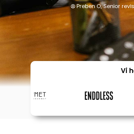
Preben O, Senior revis
Vi 