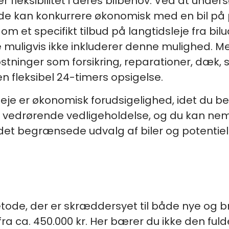
ker fleksibilitet i deres bilbehov. Ved at unde
ælde kan konkurrere økonomisk med en bil på pr
m et specifikt tilbud på langtidsleje fra bil
 muligvis ikke inkluderer denne mulighed. Med
ninger som forsikring, reparationer, dæk, se
n fleksibel 24-timers opsigelse.
je er økonomisk forudsigelighed, idet du bet
r vedrørende vedligeholdelse, og du kan nem
 det begrænsede udvalg af biler og potentie
tode, der er skræddersyet til både nye og bru
a ca. 450.000 kr. Her bærer du ikke den fuld