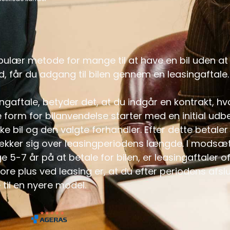
pulær metode for mange til at have en bil uden at s
ud, får du adgang til bilen gennem en leasingaftale.
ingaftale, betyder det, at du indgår en kontrakt, hvo
form for bilanvendelse starter med en initial udbe
ke bil og den valgte forhandler. Efter dette betale
kker sig over leasingperiodens længde. I modsætni
e 5-7 år på at betale for bilen, er leasingaftaler o
ore plus ved leasing er, at du efter periodens afsl
 til en nyere model.