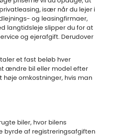
rsøge priserne vil du opdage, at
ivatleasing, især når du lejer i
udlejnings- og leasingfirmaer,
 langtidsleje slipper du for at
rvice og ejerafgift. Derudover
aler et fast beløb hver
t ændre bil eller model efter
lt høje omkostninger, hvis man
gte biler, hvor bilens
e byrde af registreringsafgiften