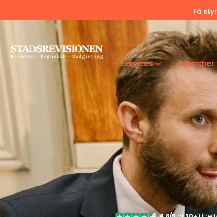
Få sty
Services
Brancher
4.6/5
af
60+
tilfre