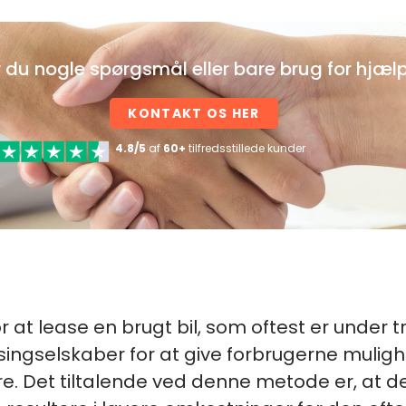
 du nogle spørgsmål eller bare brug for hjæl
KONTAKT OS HER
4.8/5
af
60+
tilfredsstillede kunder
r at lease en brugt bil, som oftest er under
singselskaber for at give forbrugerne muligh
ere. Det tiltalende ved denne metode er, at 