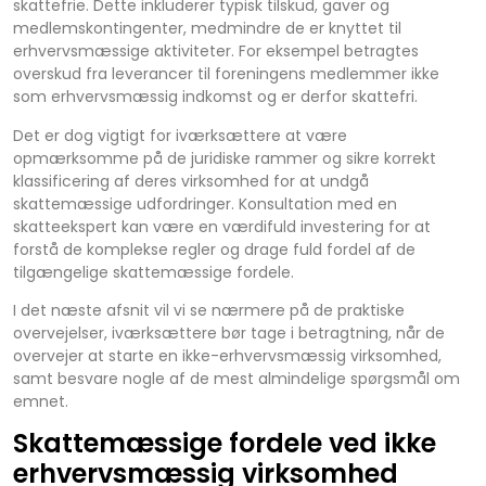
skattefrie. Dette inkluderer typisk tilskud, gaver og
medlemskontingenter, medmindre de er knyttet til
erhvervsmæssige aktiviteter. For eksempel betragtes
overskud fra leverancer til foreningens medlemmer ikke
som erhvervsmæssig indkomst og er derfor skattefri.
Det er dog vigtigt for iværksættere at være
opmærksomme på de juridiske rammer og sikre korrekt
klassificering af deres virksomhed for at undgå
skattemæssige udfordringer. Konsultation med en
skatteekspert kan være en værdifuld investering for at
forstå de komplekse regler og drage fuld fordel af de
tilgængelige skattemæssige fordele.
I det næste afsnit vil vi se nærmere på de praktiske
overvejelser, iværksættere bør tage i betragtning, når de
overvejer at starte en ikke-erhvervsmæssig virksomhed,
samt besvare nogle af de mest almindelige spørgsmål om
emnet.
Skattemæssige fordele ved ikke
erhvervsmæssig virksomhed