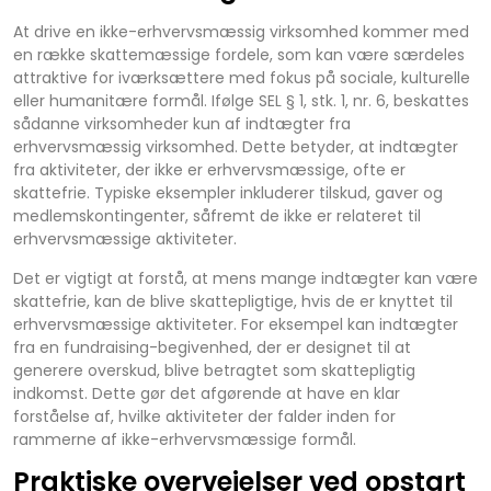
At drive en ikke-erhvervsmæssig virksomhed kommer med
en række skattemæssige fordele, som kan være særdeles
attraktive for iværksættere med fokus på sociale, kulturelle
eller humanitære formål. Ifølge SEL § 1, stk. 1, nr. 6, beskattes
sådanne virksomheder kun af indtægter fra
erhvervsmæssig virksomhed. Dette betyder, at indtægter
fra aktiviteter, der ikke er erhvervsmæssige, ofte er
skattefrie. Typiske eksempler inkluderer tilskud, gaver og
medlemskontingenter, såfremt de ikke er relateret til
erhvervsmæssige aktiviteter.
Det er vigtigt at forstå, at mens mange indtægter kan være
skattefrie, kan de blive skattepligtige, hvis de er knyttet til
erhvervsmæssige aktiviteter. For eksempel kan indtægter
fra en fundraising-begivenhed, der er designet til at
generere overskud, blive betragtet som skattepligtig
indkomst. Dette gør det afgørende at have en klar
forståelse af, hvilke aktiviteter der falder inden for
rammerne af ikke-erhvervsmæssige formål.
Praktiske overvejelser ved opstart