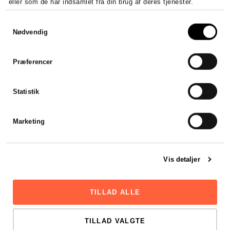
eller som de har indsamlet fra din brug af deres tjenester.
Samtykkevalg
Nødvendig
Præferencer
Sådan stifter du et ApS – krav,
kapital og registrering
Statistik
Stift et ApS fra 20.000 kr. i...
Marketing
LÆS HELE ARTIKLEN
Vis detaljer
TILLAD ALLE
TILLAD VALGTE