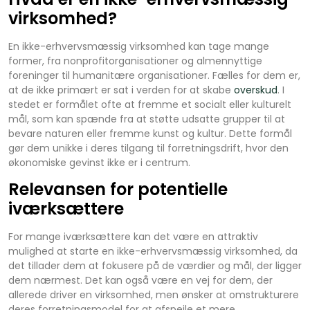
virksomhed?
En ikke-erhvervsmæssig virksomhed kan tage mange
former, fra nonprofitorganisationer og almennyttige
foreninger til humanitære organisationer. Fælles for dem er,
at de ikke primært er sat i verden for at skabe
overskud
. I
stedet er formålet ofte at fremme et socialt eller kulturelt
mål, som kan spænde fra at støtte udsatte grupper til at
bevare naturen eller fremme kunst og kultur. Dette formål
gør dem unikke i deres tilgang til forretningsdrift, hvor den
økonomiske gevinst ikke er i centrum.
Relevansen for potentielle
iværksættere
For mange iværksættere kan det være en attraktiv
mulighed at starte en ikke-erhvervsmæssig virksomhed, da
det tillader dem at fokusere på de værdier og mål, der ligger
dem nærmest. Det kan også være en vej for dem, der
allerede driver en virksomhed, men ønsker at omstrukturere
deres forretningsmodel for at afspejle et mere