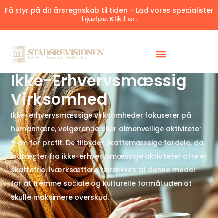
Få styr på dit årsregnskab til tiden – Lad vores specialister
hjælpe.
Klik her.
Udgivet 26. maj 2025
7 minutter
Ikke-Erhvervsmæssig
Virksomhed
Ikke-erhvervsmæssige virksomheder fokuserer på
humanitære, velgørende eller almenvellige aktiviteter
frem for profit. De tilbyder skattemæssige fordele, da
indtægter fra ikke-erhvervsmæssige aktiviteter ofte er
skattefrie. Iværksættere tiltrækkes af denne model
for at fremme sociale og kulturelle formål uden at
skulle maksimere overskud.