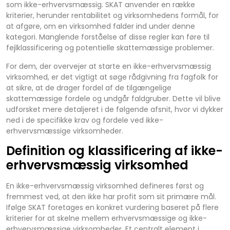
som ikke-erhvervsmæssig. SKAT anvender en række
kriterier, herunder rentabilitet og virksomhedens formål, for
at afgøre, om en virksomhed falder ind under denne
kategori. Manglende forståelse af disse regler kan føre til
fejlklassificering og potentielle skattemæssige problemer.
For dem, der overvejer at starte en ikke-erhvervsmæssig
virksomhed, er det vigtigt at søge rådgivning fra fagfolk for
at sikre, at de drager fordel af de tilgængelige
skattemæssige fordele og undgår faldgruber. Dette vil blive
udforsket mere detaljeret i de følgende afsnit, hvor vi dykker
ned i de specifikke krav og fordele ved ikke-
erhvervsmæssige virksomheder.
Definition og klassificering af ikke-
erhvervsmæssig virksomhed
En ikke-erhvervsmæssig virksomhed defineres først og
fremmest ved, at den ikke har profit som sit primære mål.
Ifølge SKAT foretages en konkret vurdering baseret på flere
kriterier for at skelne mellem erhvervsmæssige og ikke-
erhvervsmæssige virksomheder. Et centralt element i