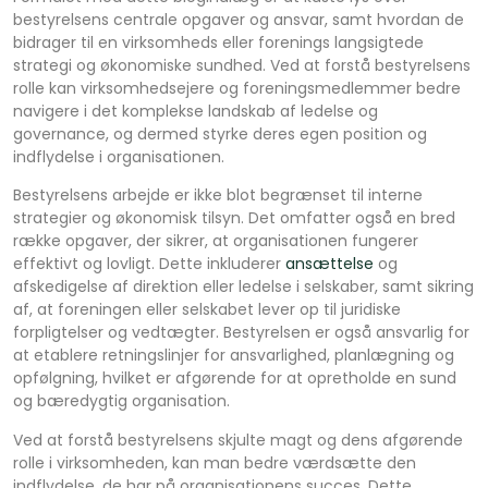
bestyrelsens centrale opgaver og ansvar, samt hvordan de
bidrager til en virksomheds eller forenings langsigtede
strategi og økonomiske sundhed. Ved at forstå bestyrelsens
rolle kan virksomhedsejere og foreningsmedlemmer bedre
navigere i det komplekse landskab af ledelse og
governance, og dermed styrke deres egen position og
indflydelse i organisationen.
Bestyrelsens arbejde er ikke blot begrænset til interne
strategier og økonomisk tilsyn. Det omfatter også en bred
række opgaver, der sikrer, at organisationen fungerer
effektivt og lovligt. Dette inkluderer
ansættelse
og
afskedigelse af direktion eller ledelse i selskaber, samt sikring
af, at foreningen eller selskabet lever op til juridiske
forpligtelser og vedtægter. Bestyrelsen er også ansvarlig for
at etablere retningslinjer for ansvarlighed, planlægning og
opfølgning, hvilket er afgørende for at opretholde en sund
og bæredygtig organisation.
Ved at forstå bestyrelsens skjulte magt og dens afgørende
rolle i virksomheden, kan man bedre værdsætte den
indflydelse, de har på organisationens succes. Dette