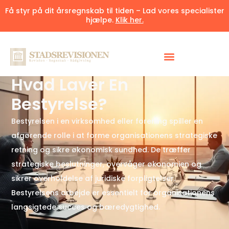
Få styr på dit årsregnskab til tiden – Lad vores specialister
hjælpe.
Klik her.
Udgivet 13. maj 2025
6 minutter
Hvad Laver En
Bestyrelse?
Bestyrelsen i en virksomhed eller forening spiller en
afgørende rolle i at forme organisationens strategiske
retning og sikre økonomisk sundhed. De træffer
strategiske beslutninger, overvåger økonomien og
sikrer overholdelse af juridiske forpligtelser.
Bestyrelsens arbejde er essentielt for organisationens
langsigtede succes og bæredygtighed.