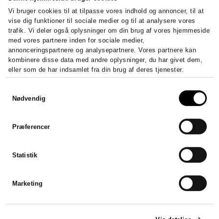
Vi bruger cookies til at tilpasse vores indhold og annoncer, til at
vise dig funktioner til sociale medier og til at analysere vores
trafik. Vi deler også oplysninger om din brug af vores hjemmeside
med vores partnere inden for sociale medier,
annonceringspartnere og analysepartnere. Vores partnere kan
kombinere disse data med andre oplysninger, du har givet dem,
eller som de har indsamlet fra din brug af deres tjenester.
Samtykkevalg
Nødvendig
Sådan stifter du et ApS – krav,
kapital og registrering
Præferencer
Stift et ApS fra 20.000 kr. i...
Statistik
LÆS HELE ARTIKLEN
Marketing