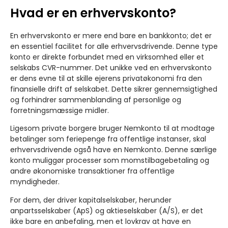
Hvad er en erhvervskonto?
En erhvervskonto er mere end bare en bankkonto; det er
en essentiel facilitet for alle erhvervsdrivende. Denne type
konto er direkte forbundet med en virksomhed eller et
selskabs CVR-nummer. Det unikke ved en erhvervskonto
er dens evne til at skille ejerens privatøkonomi fra den
finansielle drift af selskabet. Dette sikrer gennemsigtighed
og forhindrer sammenblanding af personlige og
forretningsmæssige midler.
Ligesom private borgere bruger Nemkonto til at modtage
betalinger som feriepenge fra offentlige instanser, skal
erhvervsdrivende også have en Nemkonto. Denne særlige
konto muliggør processer som momstilbagebetaling og
andre økonomiske transaktioner fra offentlige
myndigheder.
For dem, der driver kapitalselskaber, herunder
anpartsselskaber (ApS) og aktieselskaber (A/S), er det
ikke bare en anbefaling, men et lovkrav at have en