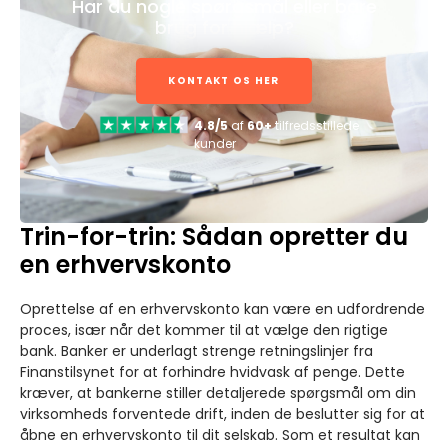
Har du nogle spørgsmål eller bare
brug for hjælp?
KONTAKT OS HER
4.8/5
af
60+
tilfredsstillede
kunder
Trin-for-trin: Sådan opretter du
en erhvervskonto
Oprettelse af en erhvervskonto kan være en udfordrende
proces, især når det kommer til at vælge den rigtige
bank. Banker er underlagt strenge retningslinjer fra
Finanstilsynet for at forhindre hvidvask af penge. Dette
kræver, at bankerne stiller detaljerede spørgsmål om din
virksomheds forventede drift, inden de beslutter sig for at
åbne en erhvervskonto til dit selskab. Som et resultat kan