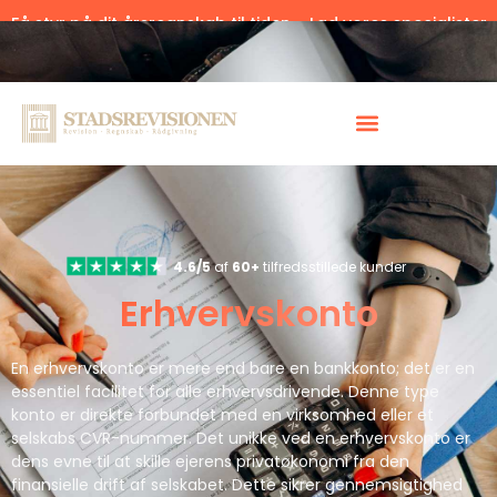
Få styr på dit årsregnskab til tiden – Lad vores specialister
hjælpe.
Klik her.
4.6/5
af
60+
tilfredsstillede kunder
Erhvervskonto
En erhvervskonto er mere end bare en bankkonto; det er en
essentiel facilitet for alle erhvervsdrivende. Denne type
konto er direkte forbundet med en virksomhed eller et
selskabs CVR-nummer. Det unikke ved en erhvervskonto er
dens evne til at skille ejerens privatøkonomi fra den
finansielle drift af selskabet. Dette sikrer gennemsigtighed