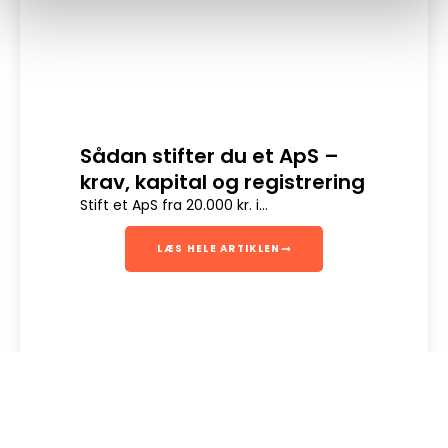
Sådan stifter du et ApS –
Dig
krav, kapital og registrering
Digit
en sik
Stift et ApS fra 20.000 kr. i...
LÆS HELE ARTIKLEN