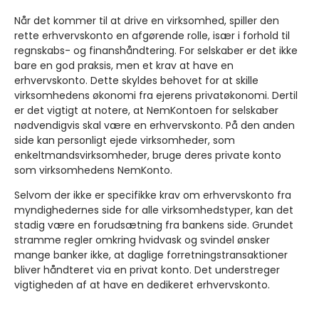
Når det kommer til at drive en virksomhed, spiller den
rette erhvervskonto en afgørende rolle, især i forhold til
regnskabs- og finanshåndtering. For selskaber er det ikke
bare en god praksis, men et krav at have en
erhvervskonto. Dette skyldes behovet for at skille
virksomhedens økonomi fra ejerens privatøkonomi. Dertil
er det vigtigt at notere, at NemKontoen for selskaber
nødvendigvis skal være en erhvervskonto. På den anden
side kan personligt ejede virksomheder, som
enkeltmandsvirksomheder, bruge deres private konto
som virksomhedens NemKonto.
Selvom der ikke er specifikke krav om erhvervskonto fra
myndighedernes side for alle virksomhedstyper, kan det
stadig være en forudsætning fra bankens side. Grundet
stramme regler omkring hvidvask og svindel ønsker
mange banker ikke, at daglige forretningstransaktioner
bliver håndteret via en privat konto. Det understreger
vigtigheden af at have en dedikeret erhvervskonto.