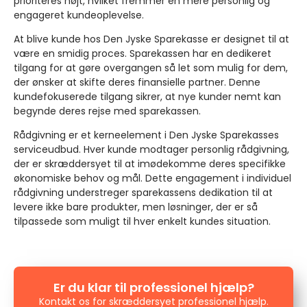
prioriteres højt, hvilket fremmer en mere personlig og
engageret kundeoplevelse.
At blive kunde hos Den Jyske Sparekasse er designet til at
være en smidig proces. Sparekassen har en dedikeret
tilgang for at gøre overgangen så let som mulig for dem,
der ønsker at skifte deres finansielle partner. Denne
kundefokuserede tilgang sikrer, at nye kunder nemt kan
begynde deres rejse med sparekassen.
Rådgivning er et kerneelement i Den Jyske Sparekasses
serviceudbud. Hver kunde modtager personlig rådgivning,
der er skræddersyet til at imødekomme deres specifikke
økonomiske behov og mål. Dette engagement i individuel
rådgivning understreger sparekassens dedikation til at
levere ikke bare produkter, men løsninger, der er så
tilpassede som muligt til hver enkelt kundes situation.
Er du klar til professionel hjælp?
Kontakt os for skræddersyet professionel hjælp.