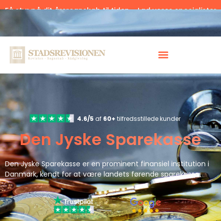
Få styr på dit årsregnskab til tiden – Lad vores specialister
hjælpe.
Klik her.
4.6/5
af
60+
tilfredsstillede kunder
Den Jyske Sparekasse
Den Jyske Sparekasse er en prominent finansiel institution i
Danmark, kendt for at være landets førende sparekasse.