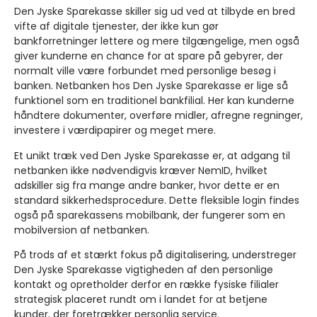
Den Jyske Sparekasse skiller sig ud ved at tilbyde en bred
vifte af digitale tjenester, der ikke kun gør
bankforretninger lettere og mere tilgængelige, men også
giver kunderne en chance for at spare på gebyrer, der
normalt ville være forbundet med personlige besøg i
banken. Netbanken hos Den Jyske Sparekasse er lige så
funktionel som en traditionel bankfilial. Her kan kunderne
håndtere dokumenter, overføre midler, afregne regninger,
investere i værdipapirer og meget mere.
Et unikt træk ved Den Jyske Sparekasse er, at adgang til
netbanken ikke nødvendigvis kræver NemID, hvilket
adskiller sig fra mange andre banker, hvor dette er en
standard sikkerhedsprocedure. Dette fleksible login findes
også på sparekassens mobilbank, der fungerer som en
mobilversion af netbanken.
På trods af et stærkt fokus på digitalisering, understreger
Den Jyske Sparekasse vigtigheden af den personlige
kontakt og opretholder derfor en række fysiske filialer
strategisk placeret rundt om i landet for at betjene
kunder, der foretrækker personlig service.