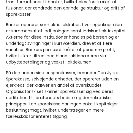
transformationer til banker, hvilket blev forstærket af
fusioner, der ændrede den oprindelige struktur og drift af
sparekasser.
Banker opererer som aktieselskaber, hvor egenkapitalen
er sammensat af indtjeningen samt indskudt aktiekapital.
Aktierne for disse institutioner handles på børsen og er
underlagt svingninger i kursværdien, drevet af flere
variabler. Bankers primære mål er at generere profit,
hvilket sikrer tilfredshed blandt aktionærerne via
udbyttebetalinger og vækst i aktiekursen.
På den anden side er sparekasser, herunder Den Jyske
Sparekasse, selvejende enheder, der opererer uden en
ejerkreds, der kræver en andel af overskuddet.
Organisatorisk set skelner sparekasser sig ved deres
dedikation til samfundets bedste og demokratiske
principper. I en sparekasse har ingen enkelt kapitalejer
beslutningsmagt, hvilket understreger en mere
fællesskabsorienteret tilgang.