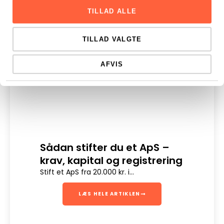
TILLAD ALLE
TILLAD VALGTE
AFVIS
Sådan stifter du et ApS –
Dig
krav, kapital og registrering
Digit
en sik
Stift et ApS fra 20.000 kr. i...
LÆS HELE ARTIKLEN