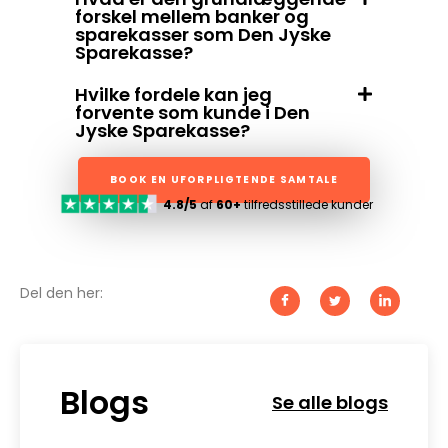
forskel mellem banker og
sparekasser som Den Jyske
Sparekasse?
Hvilke fordele kan jeg
forvente som kunde i Den
Jyske Sparekasse?
BOOK EN UFORPLIGTENDE SAMTALE
4.8/5
af
60+
tilfredsstillede kunder
Del den her:
Blogs
Se alle blogs