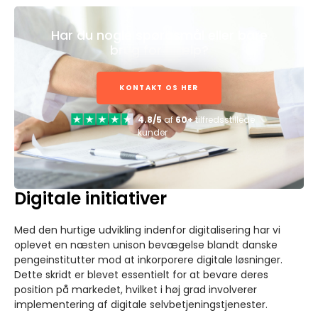
Har du nogle spørgsmål eller bare
brug for hjælp?
KONTAKT OS HER
4.8/5
af
60+
tilfredsstillede
kunder
Digitale initiativer
Med den hurtige udvikling indenfor digitalisering har vi
oplevet en næsten unison bevægelse blandt danske
pengeinstitutter mod at inkorporere digitale løsninger.
Dette skridt er blevet essentielt for at bevare deres
position på markedet, hvilket i høj grad involverer
implementering af digitale selvbetjeningstjenester.