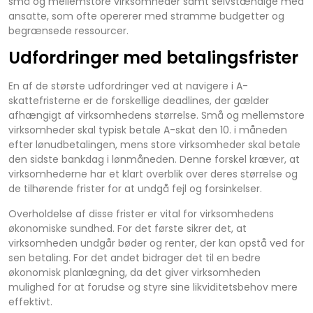
små og mellemstore virksomheder samt selvstændige med
ansatte, som ofte opererer med stramme budgetter og
begrænsede ressourcer.
Udfordringer med betalingsfrister
En af de største udfordringer ved at navigere i A-
skattefristerne er de forskellige deadlines, der gælder
afhængigt af virksomhedens størrelse. Små og mellemstore
virksomheder skal typisk betale A-skat den 10. i måneden
efter lønudbetalingen, mens store virksomheder skal betale
den sidste bankdag i lønmåneden. Denne forskel kræver, at
virksomhederne har et klart overblik over deres størrelse og
de tilhørende frister for at undgå fejl og forsinkelser.
Overholdelse af disse frister er vital for virksomhedens
økonomiske sundhed. For det første sikrer det, at
virksomheden undgår bøder og renter, der kan opstå ved for
sen betaling. For det andet bidrager det til en bedre
økonomisk planlægning, da det giver virksomheden
mulighed for at forudse og styre sine likviditetsbehov mere
effektivt.