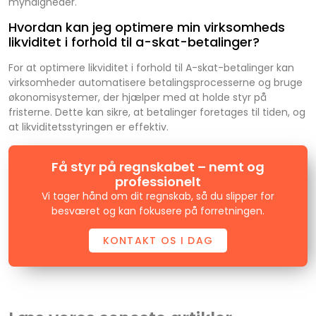
myndigheder.
Hvordan kan jeg optimere min virksomheds
likviditet i forhold til a-skat-betalinger?
For at optimere likviditet i forhold til A-skat-betalinger kan
virksomheder automatisere betalingsprocesserne og bruge
økonomisystemer, der hjælper med at holde styr på
fristerne. Dette kan sikre, at betalinger foretages til tiden, og
at likviditetsstyringen er effektiv.
Få styr på regnskabet – nemt og
professionelt
Vi tager hånd om dit regnskab, så du slipper for
besværet og kan fokusere på forretningen.
KONTAKT OS I DAG