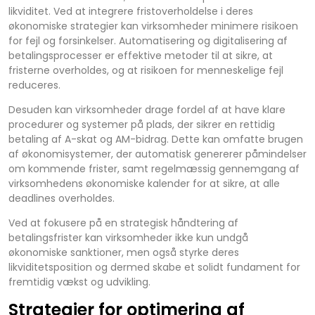
likviditet. Ved at integrere fristoverholdelse i deres
økonomiske strategier kan virksomheder minimere risikoen
for fejl og forsinkelser. Automatisering og digitalisering af
betalingsprocesser er effektive metoder til at sikre, at
fristerne overholdes, og at risikoen for menneskelige fejl
reduceres.
Desuden kan virksomheder drage fordel af at have klare
procedurer og systemer på plads, der sikrer en rettidig
betaling af A-skat og AM-bidrag. Dette kan omfatte brugen
af økonomisystemer, der automatisk genererer påmindelser
om kommende frister, samt regelmæssig gennemgang af
virksomhedens økonomiske kalender for at sikre, at alle
deadlines overholdes.
Ved at fokusere på en strategisk håndtering af
betalingsfrister kan virksomheder ikke kun undgå
økonomiske sanktioner, men også styrke deres
likviditetsposition og dermed skabe et solidt fundament for
fremtidig vækst og udvikling.
Strategier for optimering af