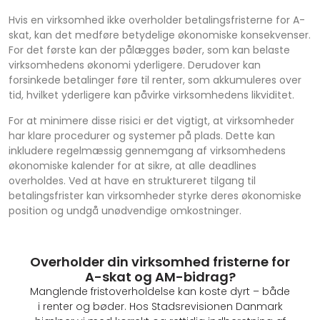
Hvis en virksomhed ikke overholder betalingsfristerne for A-
skat, kan det medføre betydelige økonomiske konsekvenser.
For det første kan der pålægges bøder, som kan belaste
virksomhedens økonomi yderligere. Derudover kan
forsinkede betalinger føre til renter, som akkumuleres over
tid, hvilket yderligere kan påvirke virksomhedens likviditet.
For at minimere disse risici er det vigtigt, at virksomheder
har klare procedurer og systemer på plads. Dette kan
inkludere regelmæssig gennemgang af virksomhedens
økonomiske kalender for at sikre, at alle deadlines
overholdes. Ved at have en struktureret tilgang til
betalingsfrister kan virksomheder styrke deres økonomiske
position og undgå unødvendige omkostninger.
Overholder din virksomhed fristerne for
A-skat og AM-bidrag?
Manglende fristoverholdelse kan koste dyrt – både
i renter og bøder. Hos Stadsrevisionen Danmark