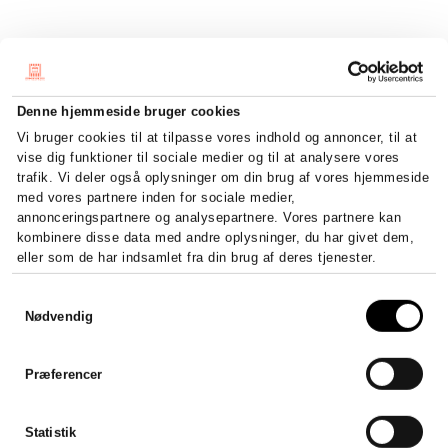
Denne hjemmeside bruger cookies
Vi bruger cookies til at tilpasse vores indhold og annoncer, til at
vise dig funktioner til sociale medier og til at analysere vores
trafik. Vi deler også oplysninger om din brug af vores hjemmeside
med vores partnere inden for sociale medier,
annonceringspartnere og analysepartnere. Vores partnere kan
kombinere disse data med andre oplysninger, du har givet dem,
eller som de har indsamlet fra din brug af deres tjenester.
Samtykkevalg
Nødvendig
Sådan stifter du et ApS – krav,
Præferencer
kapital og registrering
Stift et ApS fra 20.000 kr. i...
Statistik