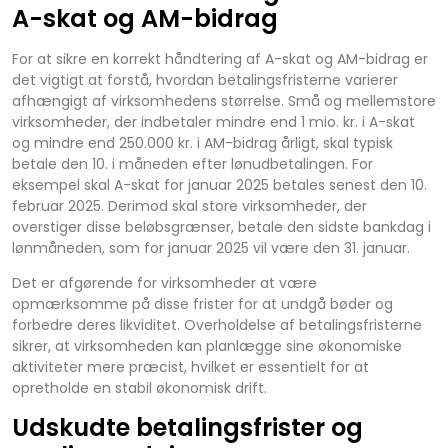
A-skat og AM-bidrag
For at sikre en korrekt håndtering af A-skat og AM-bidrag er
det vigtigt at forstå, hvordan betalingsfristerne varierer
afhængigt af virksomhedens størrelse. Små og mellemstore
virksomheder, der indbetaler mindre end 1 mio. kr. i A-skat
og mindre end 250.000 kr. i AM-bidrag årligt, skal typisk
betale den 10. i måneden efter lønudbetalingen. For
eksempel skal A-skat for januar 2025 betales senest den 10.
februar 2025. Derimod skal store virksomheder, der
overstiger disse beløbsgrænser, betale den sidste bankdag i
lønmåneden, som for januar 2025 vil være den 31. januar.
Det er afgørende for virksomheder at være
opmærksomme på disse frister for at undgå bøder og
forbedre deres likviditet. Overholdelse af betalingsfristerne
sikrer, at virksomheden kan planlægge sine økonomiske
aktiviteter mere præcist, hvilket er essentielt for at
opretholde en stabil økonomisk drift.
Udskudte betalingsfrister og