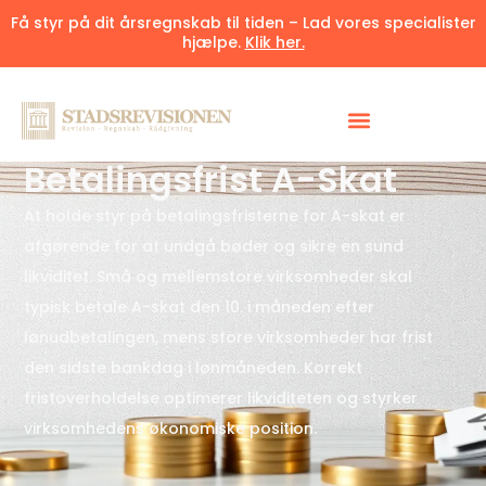
Få styr på dit årsregnskab til tiden – Lad vores specialister
hjælpe.
Klik her.
Udgivet 27. maj 2025
7 minutter
Betalingsfrist A-Skat
At holde styr på betalingsfristerne for A-skat er
afgørende for at undgå bøder og sikre en sund
likviditet. Små og mellemstore virksomheder skal
typisk betale A-skat den 10. i måneden efter
lønudbetalingen, mens store virksomheder har frist
den sidste bankdag i lønmåneden. Korrekt
fristoverholdelse optimerer likviditeten og styrker
virksomhedens økonomiske position.