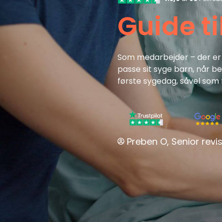
Guide t
Som medarbejder – der er 
passe sit syge barn, når b
første sygedag, såvel som 
Preben O, Senior revis