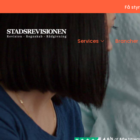
Få sty
Services
Brancher
4.6/5
af
60+
tilfre