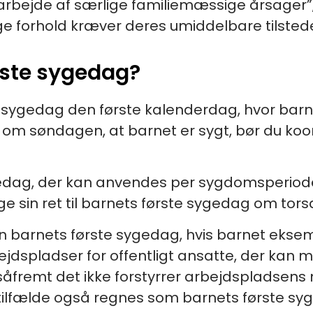
a arbejde af særlige familiemæssige årsager
ge forhold kræver deres umiddelbare tilsted
rste sygedag?
sygedag den første kalenderdag, hvor barnet
e om søndagen, at barnet er sygt, bør du koo
edag, der kan anvendes per sygdomsperiode. D
e sin ret til barnets første sygedag om tor
én barnets første sygedag, hvis barnet eksem
ejdspladser for offentligt ansatte, der kan
åfremt det ikke forstyrrer arbejdspladsens
 tilfælde også regnes som barnets første syg