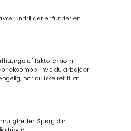
avær, indtil der er fundet en
 afhænge af faktorer som
For eksempel, hvis du arbejder
elig, har du ikke ret til at
 muligheder. Spørg din
g frihed.