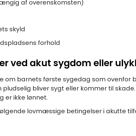
afhængig af overenskomsten)
ts skyld
jdspladsens forhold
der ved akut sygdom eller uly
ale om barnets første sygedag som ovenfor 
arn pludselig bliver sygt eller kommer til skad
 er ikke lønnet.
 følgende lovmæssige betingelser i akutte til