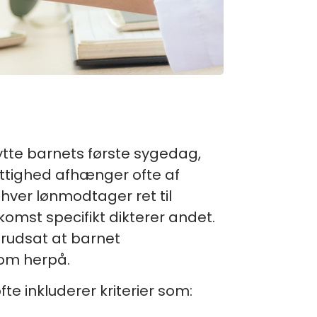
nytte barnets første sygedag,
ettighed afhænger ofte af
ver lønmodtager ret til
omst specifikt dikterer andet.
orudsat at barnet
som herpå.
e inkluderer kriterier som: