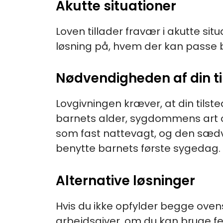
Akutte situationer
Loven tillader fravær i akutte situ
løsning på, hvem der kan passe 
Nødvendigheden af din t
Lovgivningen kræver, at din tils
barnets alder, sygdommens art og 
som fast nattevagt, og den sædvanl
benytte barnets første sygedag.
Alternative løsninger
Hvis du ikke opfylder begge oven
arbejdsgiver, om du kan bruge fe