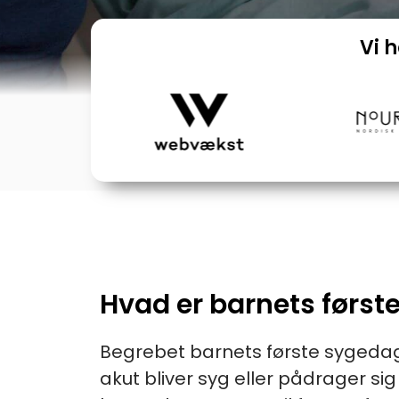
Vi 
Hvad er barnets først
Begrebet barnets første sygedag h
akut bliver syg eller pådrager si