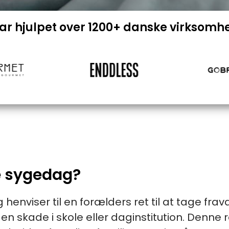
har hjulpet over 1200+ danske virksomh
e sygedag?
enviser til en forælders ret til at tage fra
g en skade i skole eller daginstitution. Denn