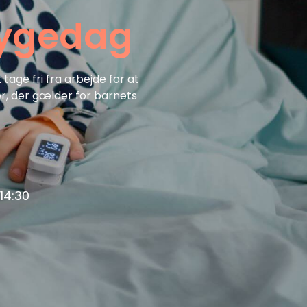
 sygedag
ge fri fra arbejde for at
er, der gælder for barnets
14:30