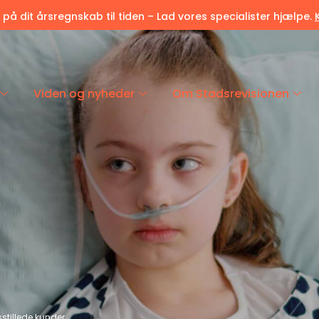
r på dit årsregnskab til tiden – Lad vores specialister hjælpe.
Viden og nyheder
Om Stadsrevisionen
dsstillede kunder