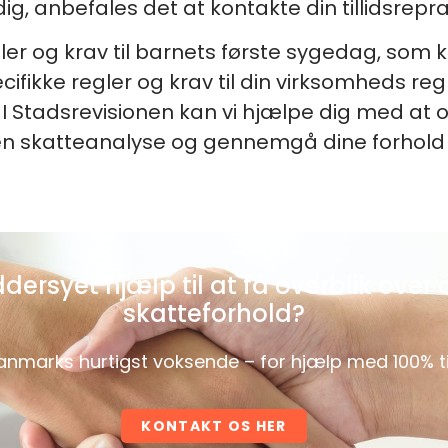
dig, anbefales det at kontakte din tillidsrep
gler og krav til barnets første sygedag, so
ecifikke regler og krav til din virksomheds 
 I Stadsrevisionen kan vi hjælpe dig med at 
n skatteanalyse og gennemgå dine forhold f
ersyet hjælp til at få overblik over 
skatteforhold?
anmarks hurtigst voksende – for hjælp med 100% ti
KONTAKT OS HER