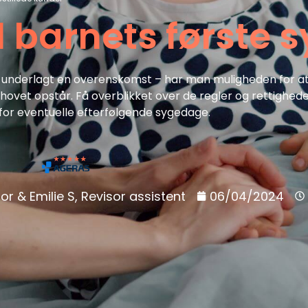
il barnets første
underlagt en overenskomst – har man muligheden for at ta
ehovet opstår. Få overblikket over de regler og rettighed
for eventuelle efterfølgende sygedage.
or & Emilie S, Revisor assistent
06/04/2024