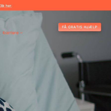
Klik her.
FÅ GRATIS HJÆLP
Karriere