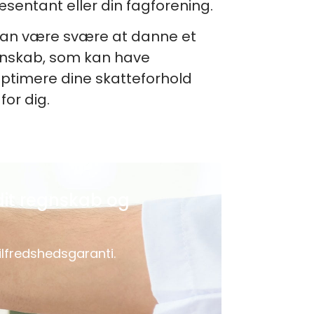
ræsentant eller din fagforening.
m kan være svære at danne et
regnskab, som kan have
optimere dine skatteforhold
or dig.
dit regnskab og
lfredshedsgaranti.