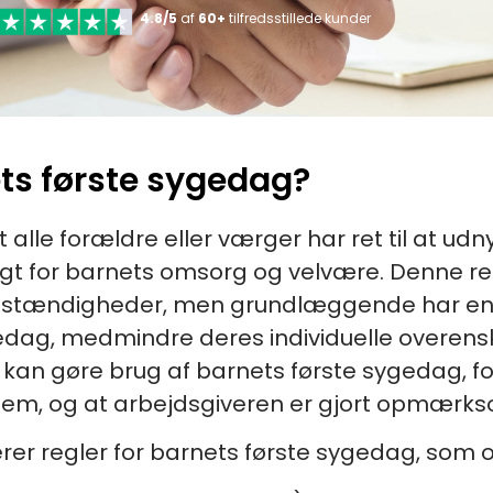
4.8/5
af
60+
tilfredsstillede kunder
s første sygedag?
t alle forældre eller værger har ret til at ud
tigt for barnets omsorg og velvære. Denne r
omstændigheder, men grundlæggende har enh
dag, medmindre deres individuelle overensk
kan gøre brug af barnets første sygedag, f
dem, og at arbejdsgiveren er gjort opmærk
r regler for barnets første sygedag, som oft