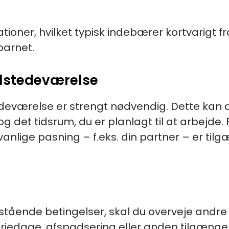
ationer, hvilket typisk indebærer kortvarigt fr
barnet.
ilstedeværelse
tedeværelse er strengt nødvendig. Dette kan
det tidsrum, du er planlagt til at arbejde. 
ige pasning – f.eks. din partner – er tilgæng
stående betingelser, skal du overveje andre
riedage, afspadsering eller anden tilgængeli