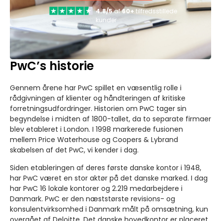
4.8/5
af
60+
tilfredsstillede
kunder
PwC’s historie
Gennem årene har PwC spillet en væsentlig rolle i
rådgivningen af klienter og håndteringen af kritiske
forretningsudfordringer. Historien om PwC tager sin
begyndelse i midten af 1800-tallet, da to separate firmaer
blev etableret i London. I 1998 markerede fusionen
mellem Price Waterhouse og Coopers & Lybrand
skabelsen af det PwC, vi kender i dag.
Siden etableringen af deres første danske kontor i 1948,
har PwC været en stor aktør på det danske marked. I dag
har PwC 16 lokale kontorer og 2.219 medarbejdere i
Danmark. PwC er den næststørste revisions- og
konsulentvirksomhed i Danmark målt på omsætning, kun
overgået af Deloitte. Det danske hovedkontor er placeret