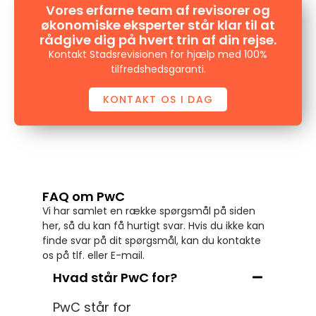
Vores erfarne team af revisorer og
økonomiske eksperter står klar til at
rådgive dig på hvert trin af din rejse.
Kontakt Stadsrevisionen for hjælp med 100%
tilfredshedsgaranti.
KONTAKT OS I DAG
FAQ om PwC
Vi har samlet en række spørgsmål på siden
her, så du kan få hurtigt svar. Hvis du ikke kan
finde svar på dit spørgsmål, kan du kontakte
os på tlf. eller E-mail.
Hvad står PwC for?
PwC står for