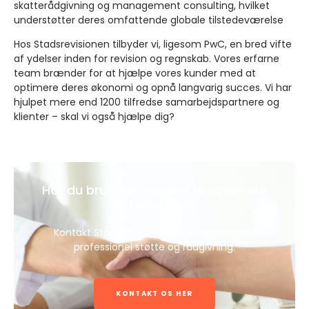
skatterådgivning og management consulting, hvilket
understøtter deres omfattende globale tilstedeværelse
Hos Stadsrevisionen tilbyder vi, ligesom PwC, en bred vifte
af ydelser inden for revision og regnskab. Vores erfarne
team brænder for at hjælpe vores kunder med at
optimere deres økonomi og opnå langvarig succes. Vi har
hjulpet mere end 1200 tilfredse samarbejdspartnere og
klienter – skal vi også hjælpe dig?
Har du brug for hjælp til at optimere
din økonomi?
Kontakt Stadsrevisionen for skræddersyet
professionel støtte og rådgivning.
KONTAKT OS HER