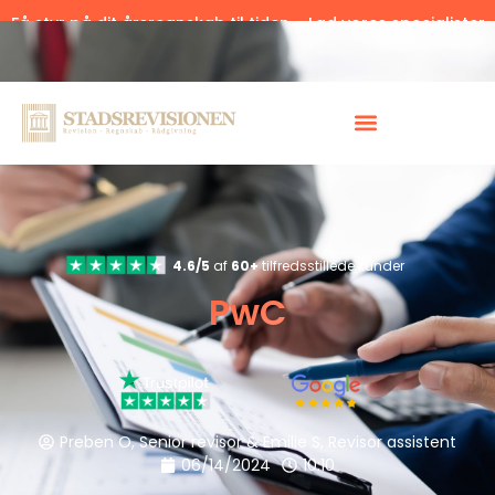
Få styr på dit årsregnskab til tiden – Lad vores specialister
hjælpe.
Klik her.
4.6/5
af
60+
tilfredsstillede kunder
PwC
Preben O, Senior revisor & Emilie S, Revisor assistent
06/14/2024
10:10