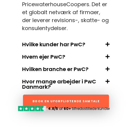
PricewaterhouseCoopers. Det er
et globalt netværk af firmaer,
der leverer revisions-, skatte- og
konsulentydelser.
Hvilke kunder har PwC?
Hvem ejer PwC?
Hvilken branche er PwC?
Hvor mange arbejder i PwC
Danmark?
BOOK EN UFORPLIGTENDE SAMTALE
4.8/5
af
60+
tilfredsstillede kunder