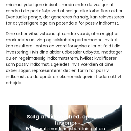
minimal yderligere indsats, medmindre du vælger at
ændre i din portefølje ved at sælge eller købe flere aktier.
Eventuelle penge, der genereres fra salg, kan reinvesteres
for at yderligere øge din potentiale for passiv indkomst.
Dine aktier vil selvstændigt ændre værdi, afhængigt af
markedets udsving og selskabets performance, hvilket
kan resultere i enten en værdiforøgelse eller et fald i din
investering. Hvis dine aktier udbetaler udbytte, modtager
du en regelmæssig indkomststrøm, hvilket kvalificerer
som passiv indkomst. Ligeledes, hvis værdien af dine
aktier stiger, repræsenterer det en form for passiv
indkomst, da du opnår en økonomisk gevinst uden aktivt
arbejde.
Salg af virksomhed, opkøb &
fusioner
Få en gratis vurderingsberetning af din