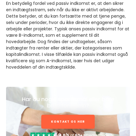
En betydelig fordel ved passiv indkomst er, at den sikrer
en indtægtsstrøm, selv når du ikke er aktivt arbejdende.
Dette betyder, at du kan fortsætte med at tjene penge,
selv under perioder, hvor du ikke direkte engagerer dig i
arbejde eller projekter. Typisk anses passiv indkomst for at
være B-indkomst, som et supplement til dit
hovedarbejde. Dog findes der undtagelser, såsom
indtægter fra renter eller aktier, der kategoriseres som
kapitalindkomst. I visse tilfælde kan passiv indkomst også
kvalificere sig som A-indkomst, især hvis det udgør
hoveddelen af din indtægtskilde.
Har du nogle spørgsmål eller bare
brug for hjælp?
KONTAKT OS HER
4.8/5
af
60+
tilfredsstillede