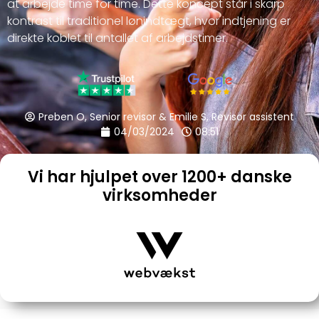
at arbejde time for time. Dette koncept står i skarp
kontrast til traditionel lønindtægt, hvor indtjening er
direkte koblet til antallet af arbejdstimer.
Preben O, Senior revisor & Emilie S, Revisor assistent
04/03/2024
08:51
Vi har hjulpet over 1200+ danske
virksomheder