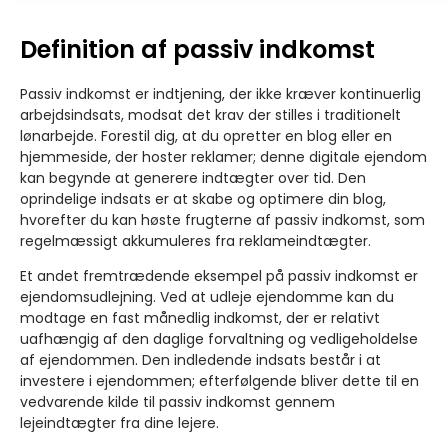
Definition af passiv indkomst
Passiv indkomst er indtjening, der ikke kræver kontinuerlig
arbejdsindsats, modsat det krav der stilles i traditionelt
lønarbejde. Forestil dig, at du opretter en blog eller en
hjemmeside, der hoster reklamer; denne digitale ejendom
kan begynde at generere indtægter over tid. Den
oprindelige indsats er at skabe og optimere din blog,
hvorefter du kan høste frugterne af passiv indkomst, som
regelmæssigt akkumuleres fra reklameindtægter.
Et andet fremtrædende eksempel på passiv indkomst er
ejendomsudlejning. Ved at udleje ejendomme kan du
modtage en fast månedlig indkomst, der er relativt
uafhængig af den daglige forvaltning og vedligeholdelse
af ejendommen. Den indledende indsats består i at
investere i ejendommen; efterfølgende bliver dette til en
vedvarende kilde til passiv indkomst gennem
lejeindtægter fra dine lejere.