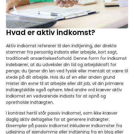
kunder
Hvad er aktiv indkomst?
Aktiv indkomst refererer til den indtjening, der direkte
stammer fra personlig indsats eller arbejde, kort sagt,
traditionelt ansættelsesforhold. Denne form for indkomst
indebærer, at du udveksler din tid og arbejdskraft for
penge; du tjener din løn ved fysisk eller mentalt at være til
stede på dit arbejde. Hvis du af en eller anden grund
mister din evne til at arbejde eller dit job, vil din primære
indtægtskilde også ophøre. Med andre ord kræver aktiv
indkomst en vedvarende indsats for at opnå og
opretholde indtægten.
I kontrast hertil står passiv indkomst, som ikke kræver
daglig aktiv deltagelse for at generere indtægter.
Eksempler på passiv indkomst inkluderer indkomster fra
udlejning af ejendomme eller indtjening fra en blog eller