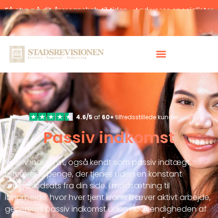
Få styr på dit årsregnskab til tiden – Lad vores specialister
hjælpe.
Klik her.
4.6/5
af
60+
tilfredsstillede kunder
Passiv indkomst
Passiv indkomst, også kendt som passiv indtægt,
refererer til penge, der tjenes uden en konstant
arbejdsindsats fra din side. I modsætning til
lønarbejde, hvor hver tjent krone kræver aktivt arbejde,
genereres passiv indkomst uden nødvendigheden af