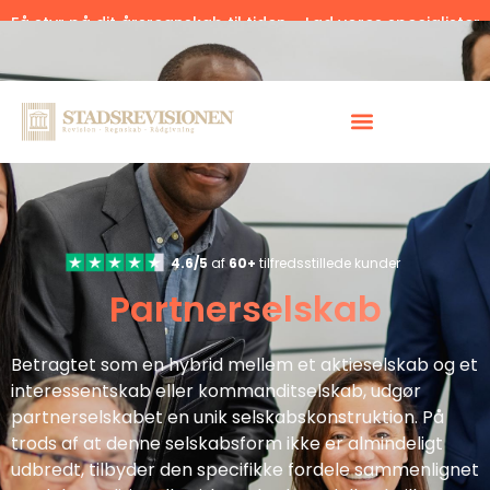
Få styr på dit årsregnskab til tiden – Lad vores specialister
hjælpe.
Klik her.
4.6/5
af
60+
tilfredsstillede kunder
Partnerselskab
Betragtet som en hybrid mellem et aktieselskab og et
interessentskab eller kommanditselskab, udgør
partnerselskabet en unik selskabskonstruktion. På
trods af at denne selskabsform ikke er almindeligt
udbredt, tilbyder den specifikke fordele sammenlignet