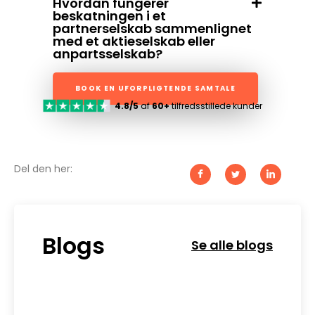
Hvordan fungerer
beskatningen i et
partnerselskab sammenlignet
med et aktieselskab eller
anpartsselskab?
BOOK EN UFORPLIGTENDE SAMTALE
4.8/5
af
60+
tilfredsstillede kunder
Del den her:
Blogs
Se alle blogs