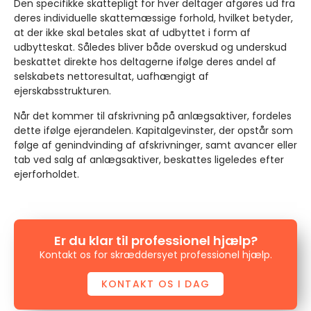
Den specifikke skattepligt for hver deltager afgøres ud fra
deres individuelle skattemæssige forhold, hvilket betyder,
at der ikke skal betales skat af udbyttet i form af
udbytteskat. Således bliver både overskud og underskud
beskattet direkte hos deltagerne ifølge deres andel af
selskabets nettoresultat, uafhængigt af
ejerskabsstrukturen.
Når det kommer til afskrivning på anlægsaktiver, fordeles
dette ifølge ejerandelen. Kapitalgevinster, der opstår som
følge af genindvinding af afskrivninger, samt avancer eller
tab ved salg af anlægsaktiver, beskattes ligeledes efter
ejerforholdet.
Er du klar til professionel hjælp?
Kontakt os for skræddersyet professionel hjælp.
KONTAKT OS I DAG