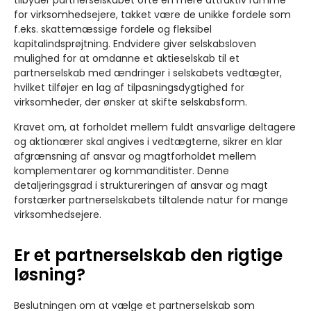
tilbyder partnerselskabet ofte en mere attraktiv ramme
for virksomhedsejere, takket være de unikke fordele som
f.eks. skattemæssige fordele og fleksibel
kapitalindsprøjtning. Endvidere giver selskabsloven
mulighed for at omdanne et aktieselskab til et
partnerselskab med ændringer i selskabets vedtægter,
hvilket tilføjer en lag af tilpasningsdygtighed for
virksomheder, der ønsker at skifte selskabsform.
Kravet om, at forholdet mellem fuldt ansvarlige deltagere
og aktionærer skal angives i vedtægterne, sikrer en klar
afgrænsning af ansvar og magtforholdet mellem
komplementarer og kommanditister. Denne
detaljeringsgrad i struktureringen af ansvar og magt
forstærker partnerselskabets tiltalende natur for mange
virksomhedsejere.
Er et partnerselskab den rigtige
løsning?
Beslutningen om at vælge et partnerselskab som