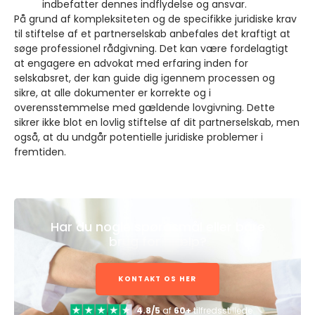
indbefatter dennes indflydelse og ansvar.
På grund af kompleksiteten og de specifikke juridiske krav
til stiftelse af et partnerselskab anbefales det kraftigt at
søge professionel rådgivning. Det kan være fordelagtigt
at engagere en advokat med erfaring inden for
selskabsret, der kan guide dig igennem processen og
sikre, at alle dokumenter er korrekte og i
overensstemmelse med gældende lovgivning. Dette
sikrer ikke blot en lovlig stiftelse af dit partnerselskab, men
også, at du undgår potentielle juridiske problemer i
fremtiden.
Har du nogle spørgsmål eller bare
brug for hjælp?
KONTAKT OS HER
4.8/5
af
60+
tilfredsstillede