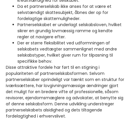
kreditværdighed for selskabet.
Da et partnerselskab ikke anses for at være et
selvstændigt skattesubjekt, åbnes der op for
fordelagtige skattemuligheder.
Partnerselskabet er underlagt selskabsloven, hvilket
sikrer en grundig lovmæssig ramme og kendte
regler at navigere efter.
Der er større fleksibilitet ved udformningen af
selskabets vedtægter sammenlignet med andre
selskabstyper, hvilket giver rum for tilpasning til
specifikke behov.
Disse attraktive fordele har ført til en stigning i
populariteten af partnerselskabsformen. Selvom
partnerselskaber oprindeligt var tænkt som en struktur for
iværksættere, har lovgivningsmæssige ændringer gjort
det muligt for en bredere vifte af professionelle, såsom
revisorer, ejendomsmæglere og advokater, at benytte sig
af denne selskabsform. Denne udvikling understreger
partnerselskabets alsidighed og dets tiltagende
fordelagtighed i erhvervslivet.