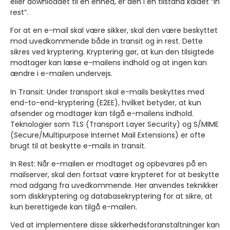
eller downloadet til en enhed, er den i en tilstand kaldet “in
rest”.
For at en e-mail skal være sikker, skal den være beskyttet
mod uvedkommende både in transit og in rest. Dette
sikres ved kryptering. Kryptering gør, at kun den tilsigtede
modtager kan læse e-mailens indhold og at ingen kan
ændre i e-mailen undervejs.
In Transit:
Under transport skal e-mails beskyttes med
end-to-end-kryptering (E2EE), hvilket betyder, at kun
afsender og modtager kan tilgå e-mailens indhold.
Teknologier som TLS (Transport Layer Security) og S/MIME
(Secure/Multipurpose Internet Mail Extensions) er ofte
brugt til at beskytte e-mails in transit.
In Rest:
Når e-mailen er modtaget og opbevares på en
mailserver, skal den fortsat være krypteret for at beskytte
mod adgang fra uvedkommende. Her anvendes teknikker
som diskkryptering og databasekryptering for at sikre, at
kun berettigede kan tilgå e-mailen.
Ved at implementere disse sikkerhedsforanstaltninger kan