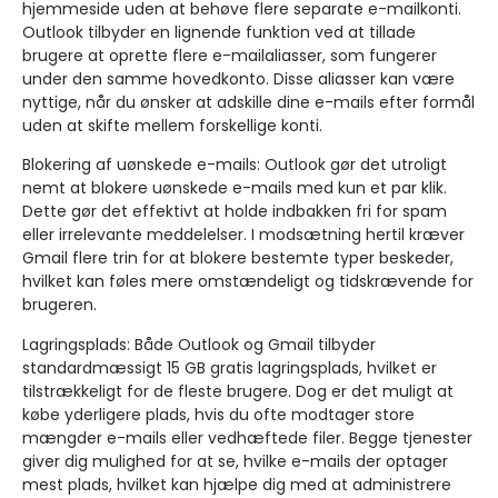
hjemmeside uden at behøve flere separate e-mailkonti.
Outlook tilbyder en lignende funktion ved at tillade
brugere at oprette flere e-mailaliasser, som fungerer
under den samme hovedkonto. Disse aliasser kan være
nyttige, når du ønsker at adskille dine e-mails efter formål
uden at skifte mellem forskellige konti.
Blokering af uønskede e-mails:
Outlook gør det utroligt
nemt at blokere uønskede e-mails med kun et par klik.
Dette gør det effektivt at holde indbakken fri for spam
eller irrelevante meddelelser. I modsætning hertil kræver
Gmail flere trin for at blokere bestemte typer beskeder,
hvilket kan føles mere omstændeligt og tidskrævende for
brugeren.
Lagringsplads:
Både Outlook og Gmail tilbyder
standardmæssigt 15 GB gratis lagringsplads, hvilket er
tilstrækkeligt for de fleste brugere. Dog er det muligt at
købe yderligere plads, hvis du ofte modtager store
mængder e-mails eller vedhæftede filer. Begge tjenester
giver dig mulighed for at se, hvilke e-mails der optager
mest plads, hvilket kan hjælpe dig med at administrere