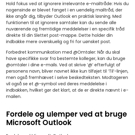
Hold fokus ved at ignorere irrelevante e-mailtråde:
Hvis du
nogensinde er blevet fanget i en uendelig mailtråd, der
ikke angår dig, tilbyder Outlook en praktisk løsning. Med
funktionen til at ignorere samtaler kan du sende alle
nuværende og fremtidige meddelelser i en specifik tråd
direkte til din Slettet post-mappe. Dette holder din
indbakke mere overskuelig og fri for uønsket post.
Forbedret kommunikation med @Omtaler:
Når du skal
have specifikke svar fra bestemte kolleger, kan du bruge
@omtaler i dine e-mails. Ved at skrive ‘@’ efterfulgt af
personens navn, bliver navnet ikke kun tilføjet til ‘Til’-linjen,
men også fremhævet i selve beskedteksten. Modtageren
vil også se et @-symbol ved deres meddelelse i
indbakken, hvilket gør det klart, at de er direkte nævnt i e-
mailen.
Fordele og ulemper ved at bruge
Microsoft Outlook