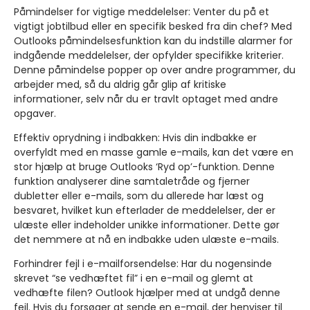
Påmindelser for vigtige meddelelser:
Venter du på et
vigtigt jobtilbud eller en specifik besked fra din chef? Med
Outlooks påmindelsesfunktion kan du indstille alarmer for
indgående meddelelser, der opfylder specifikke kriterier.
Denne påmindelse popper op over andre programmer, du
arbejder med, så du aldrig går glip af kritiske
informationer, selv når du er travlt optaget med andre
opgaver.
Effektiv oprydning i indbakken:
Hvis din indbakke er
overfyldt med en masse gamle e-mails, kan det være en
stor hjælp at bruge Outlooks ‘Ryd op’-funktion. Denne
funktion analyserer dine samtaletråde og fjerner
dubletter eller e-mails, som du allerede har læst og
besvaret, hvilket kun efterlader de meddelelser, der er
ulæste eller indeholder unikke informationer. Dette gør
det nemmere at nå en indbakke uden ulæste e-mails.
Forhindrer fejl i e-mailforsendelse:
Har du nogensinde
skrevet “se vedhæftet fil” i en e-mail og glemt at
vedhæfte filen? Outlook hjælper med at undgå denne
fejl. Hvis du forsøger at sende en e-mail, der henviser til