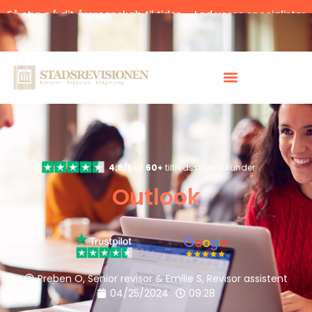
Få styr på dit årsregnskab til tiden – Lad vores specialister
hjælpe.
Klik her.
4.6/5
af
60+
tilfredsstillede kunder
Outlook
Preben O, Senior revisor & Emilie S, Revisor assistent
04/25/2024
09:28