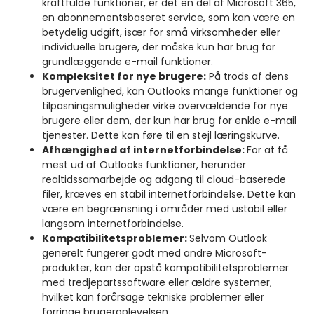
kraftfulde funktioner, er det en del af Microsoft 365,
en abonnementsbaseret service, som kan være en
betydelig udgift, især for små virksomheder eller
individuelle brugere, der måske kun har brug for
grundlæggende e-mail funktioner.
Kompleksitet for nye brugere:
På trods af dens
brugervenlighed, kan Outlooks mange funktioner og
tilpasningsmuligheder virke overvældende for nye
brugere eller dem, der kun har brug for enkle e-mail
tjenester. Dette kan føre til en stejl læringskurve.
Afhængighed af internetforbindelse:
For at få
mest ud af Outlooks funktioner, herunder
realtidssamarbejde og adgang til cloud-baserede
filer, kræves en stabil internetforbindelse. Dette kan
være en begrænsning i områder med ustabil eller
langsom internetforbindelse.
Kompatibilitetsproblemer:
Selvom Outlook
generelt fungerer godt med andre Microsoft-
produkter, kan der opstå kompatibilitetsproblemer
med tredjepartssoftware eller ældre systemer,
hvilket kan forårsage tekniske problemer eller
forringe brugeroplevelsen.