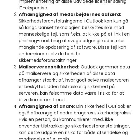
implementering af disse udvidede licenser særlig
IT-ekspertise.
Afhængighed af medarbejdernes adfærd:
Sikkerhedsforanstaltningerne i Outlook kan kun gå
så langt. Uanset teknologien beskyttes ikke mod
menneskelige fejl, som f.eks. at klikke på et link i en
phishing-mail, brug af svage adgangskoder, eller
manglende opdatering af software. Disse fejl kan
underminere selv de bedste
sikkerhedsforanstaltninger.
Mailserverens sikkerhed:
Outlook gemmer data
på mailservere og sikkerheden af disse data
afhænger stærkt af, hvor godt selve mailserveren
er beskyttet. Uden tilstrækkelig sikkerhed på
serveren, kan følsomme data være i risiko for at
blive kompromitteret.
Afhængighed af andre:
Din sikkerhed i Outlook er
også afhængig af andre brugeres sikkerhedspraksis.
Hvis en person, du kommunikerer med, ikke
anvender tilstrækkelige sikkerhedsforanstaltninger,
kan dette udgøre en risiko for både afsendelse og
modtagelse af e-mails.