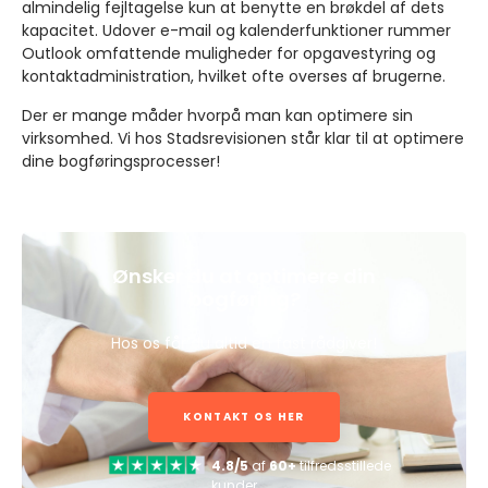
almindelig fejltagelse kun at benytte en brøkdel af dets
kapacitet. Udover e-mail og kalenderfunktioner rummer
Outlook omfattende muligheder for opgavestyring og
kontaktadministration, hvilket ofte overses af brugerne.
Der er mange måder hvorpå man kan optimere sin
virksomhed. Vi hos Stadsrevisionen står klar til at optimere
dine bogføringsprocesser!
Ønsker du at optimere din
bogføring?
Hos os får du altid en fast rådgiver!
KONTAKT OS HER
4.8/5
af
60+
tilfredsstillede
kunder