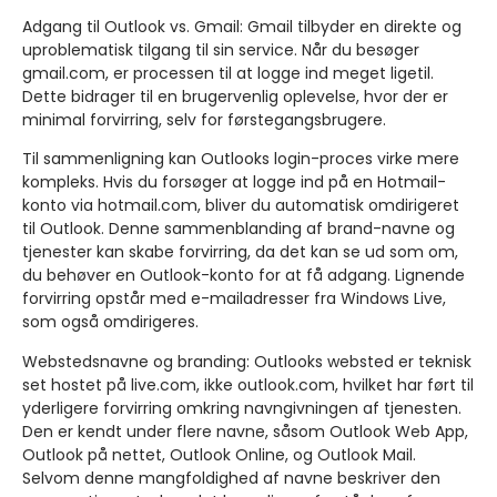
Adgang til Outlook vs. Gmail:
Gmail tilbyder en direkte og
uproblematisk tilgang til sin service. Når du besøger
gmail.com, er processen til at logge ind meget ligetil.
Dette bidrager til en brugervenlig oplevelse, hvor der er
minimal forvirring, selv for førstegangsbrugere.
Til sammenligning kan Outlooks login-proces virke mere
kompleks. Hvis du forsøger at logge ind på en Hotmail-
konto via hotmail.com, bliver du automatisk omdirigeret
til Outlook. Denne sammenblanding af brand-navne og
tjenester kan skabe forvirring, da det kan se ud som om,
du behøver en Outlook-konto for at få adgang. Lignende
forvirring opstår med e-mailadresser fra Windows Live,
som også omdirigeres.
Webstedsnavne og branding:
Outlooks websted er teknisk
set hostet på live.com, ikke outlook.com, hvilket har ført til
yderligere forvirring omkring navngivningen af tjenesten.
Den er kendt under flere navne, såsom Outlook Web App,
Outlook på nettet, Outlook Online, og Outlook Mail.
Selvom denne mangfoldighed af navne beskriver den