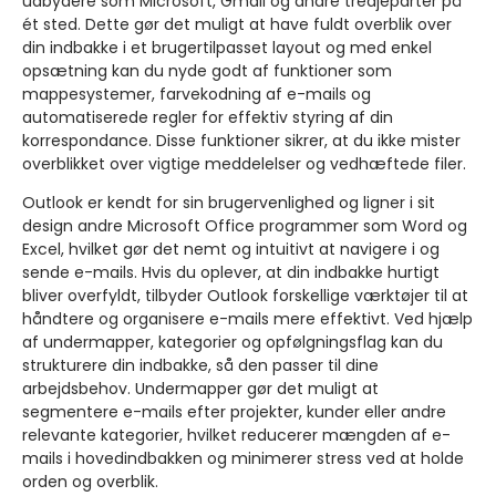
udbydere som Microsoft, Gmail og andre tredjeparter på
ét sted. Dette gør det muligt at have fuldt overblik over
din indbakke i et brugertilpasset layout og med enkel
opsætning kan du nyde godt af funktioner som
mappesystemer, farvekodning af e-mails og
automatiserede regler for effektiv styring af din
korrespondance. Disse funktioner sikrer, at du ikke mister
overblikket over vigtige meddelelser og vedhæftede filer.
Outlook er kendt for sin brugervenlighed og ligner i sit
design andre Microsoft Office programmer som Word og
Excel, hvilket gør det nemt og intuitivt at navigere i og
sende e-mails. Hvis du oplever, at din indbakke hurtigt
bliver overfyldt, tilbyder Outlook forskellige værktøjer til at
håndtere og organisere e-mails mere effektivt. Ved hjælp
af undermapper, kategorier og opfølgningsflag kan du
strukturere din indbakke, så den passer til dine
arbejdsbehov. Undermapper gør det muligt at
segmentere e-mails efter projekter, kunder eller andre
relevante kategorier, hvilket reducerer mængden af e-
mails i hovedindbakken og minimerer stress ved at holde
orden og overblik.