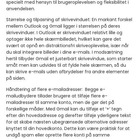
specielt med hensyn til brugeroplevelsen og fleksibilitet i
anvendelsen.
Størrelse og tilpasning af skrivevinduet:
En markant forskel
mellem Outlook og Gmail ligger i størrelsen på deres
skrivevinduer. I Outlook er skrivevinduet relativt lille og
optager ikke hele skærmbilledet, hvilket kan gøre det
svært at opnå en distraktionsfri skriveoplevelse, især når
du skal integrere billeder i dine e-mails. I modsætning
hertil tilbyder Gmail et justerbart skrivevindue, som starter
småt men kan udvides til at fylde hele skærmen, så du
kan skrive e-mails uden afbrydelser fra andre elementer
på siden.
Håndtering af flere e-mailadresser:
Begge e-
mailudbydere tillader brugere at tilføje flere e-
mailadresser til samme konto, men de gør det på
forskellige måder. Med Gmail kan du tilføje et ‘+’ tegn
efter din hovedadresse og derefter tilføje yderligere tekst
for at skabe næsten ubegrænsede alternative adresser
knyttet til din hovedkonto. Dette kan være praktisk for at
undgå spam eller oprette flere konti på samme