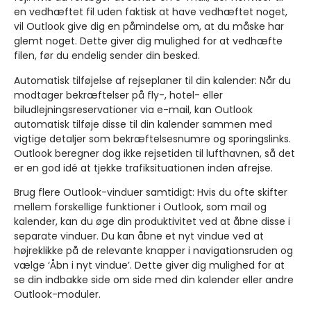
en vedhæftet fil uden faktisk at have vedhæftet noget,
vil Outlook give dig en påmindelse om, at du måske har
glemt noget. Dette giver dig mulighed for at vedhæfte
filen, før du endelig sender din besked.
Automatisk tilføjelse af rejseplaner til din kalender:
Når du
modtager bekræftelser på fly-, hotel- eller
biludlejningsreservationer via e-mail, kan Outlook
automatisk tilføje disse til din kalender sammen med
vigtige detaljer som bekræftelsesnumre og sporingslinks.
Outlook beregner dog ikke rejsetiden til lufthavnen, så det
er en god idé at tjekke trafiksituationen inden afrejse.
Brug flere Outlook-vinduer samtidigt:
Hvis du ofte skifter
mellem forskellige funktioner i Outlook, som mail og
kalender, kan du øge din produktivitet ved at åbne disse i
separate vinduer. Du kan åbne et nyt vindue ved at
højreklikke på de relevante knapper i navigationsruden og
vælge ‘Åbn i nyt vindue’. Dette giver dig mulighed for at
se din indbakke side om side med din kalender eller andre
Outlook-moduler.