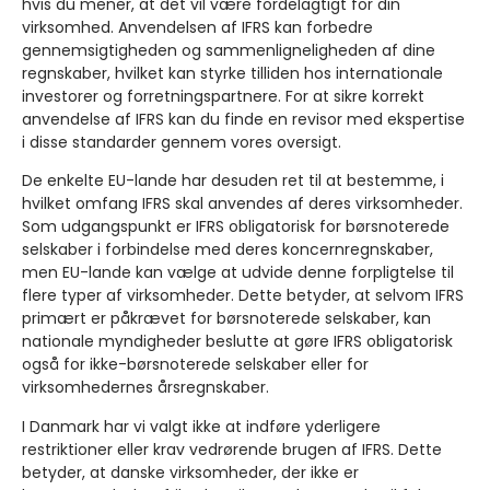
hvis du mener, at det vil være fordelagtigt for din
virksomhed. Anvendelsen af IFRS kan forbedre
gennemsigtigheden og sammenligneligheden af dine
regnskaber, hvilket kan styrke tilliden hos internationale
investorer og forretningspartnere. For at sikre korrekt
anvendelse af IFRS kan du finde en revisor med ekspertise
i disse standarder gennem vores oversigt.
De enkelte EU-lande har desuden ret til at bestemme, i
hvilket omfang IFRS skal anvendes af deres virksomheder.
Som udgangspunkt er IFRS obligatorisk for børsnoterede
selskaber i forbindelse med deres koncernregnskaber,
men EU-lande kan vælge at udvide denne forpligtelse til
flere typer af virksomheder. Dette betyder, at selvom IFRS
primært er påkrævet for børsnoterede selskaber, kan
nationale myndigheder beslutte at gøre IFRS obligatorisk
også for ikke-børsnoterede selskaber eller for
virksomhedernes årsregnskaber.
I Danmark har vi valgt ikke at indføre yderligere
restriktioner eller krav vedrørende brugen af IFRS. Dette
betyder, at danske virksomheder, der ikke er