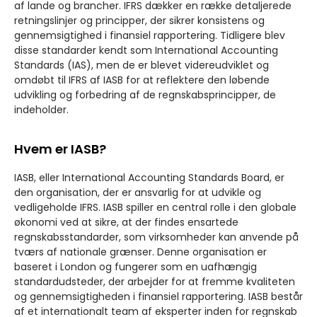
af lande og brancher. IFRS dækker en række detaljerede
retningslinjer og principper, der sikrer konsistens og
gennemsigtighed i finansiel rapportering. Tidligere blev
disse standarder kendt som International Accounting
Standards (IAS), men de er blevet videreudviklet og
omdøbt til IFRS af IASB for at reflektere den løbende
udvikling og forbedring af de regnskabsprincipper, de
indeholder.
Hvem er IASB?
IASB, eller International Accounting Standards Board, er
den organisation, der er ansvarlig for at udvikle og
vedligeholde IFRS. IASB spiller en central rolle i den globale
økonomi ved at sikre, at der findes ensartede
regnskabsstandarder, som virksomheder kan anvende på
tværs af nationale grænser. Denne organisation er
baseret i London og fungerer som en uafhængig
standardudsteder, der arbejder for at fremme kvaliteten
og gennemsigtigheden i finansiel rapportering. IASB består
af et internationalt team af eksperter inden for regnskab