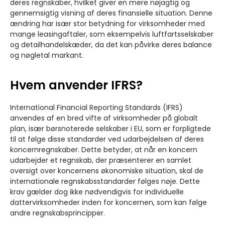
deres regnskaber, hvilket giver en mere nøjagtig og
gennemsigtig visning af deres finansielle situation. Denne
ændring har især stor betydning for virksomheder med
mange leasingaftaler, som eksempelvis luftfartsselskaber
og detailhandelskæder, da det kan påvirke deres balance
og nøgletal markant.
Hvem anvender IFRS?
International Financial Reporting Standards (IFRS)
anvendes af en bred vifte af virksomheder på globalt
plan, især børsnoterede selskaber i EU, som er forpligtede
til at følge disse standarder ved udarbejdelsen af deres
koncernregnskaber. Dette betyder, at når en koncern
udarbejder et regnskab, der præsenterer en samlet
oversigt over koncernens økonomiske situation, skal de
internationale regnskabsstandarder følges nøje. Dette
krav gælder dog ikke nødvendigvis for individuelle
dattervirksomheder inden for koncernen, som kan følge
andre regnskabsprincipper.