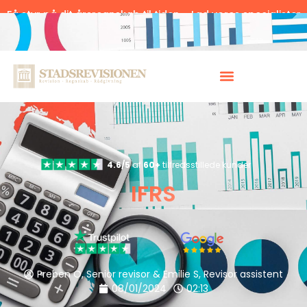
Få styr på dit årsregnskab til tiden – Lad vores specialister
hjælpe.
Klik her.
4.6/5
af
60+
tilfredsstillede kunder
IFRS
Preben O, Senior revisor & Emilie S, Revisor assistent
08/01/2024
02:13