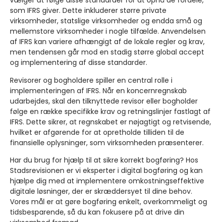
vælger at følge disse standarder for at opnå de fordele,
som IFRS giver. Dette inkluderer større private
virksomheder, statslige virksomheder og endda små og
mellemstore virksomheder i nogle tilfælde. Anvendelsen
af IFRS kan variere afhængigt af de lokale regler og krav,
men tendensen går mod en stadig større global accept
og implementering af disse standarder.
Revisorer og bogholdere spiller en central rolle i
implementeringen af IFRS. Når en koncernregnskab
udarbejdes, skal den tilknyttede revisor eller bogholder
følge en række specifikke krav og retningslinjer fastlagt af
IFRS. Dette sikrer, at regnskabet er nøjagtigt og retvisende,
hvilket er afgørende for at opretholde tilliden til de
finansielle oplysninger, som virksomheden præsenterer.
Har du brug for hjælp til at sikre korrekt bogføring? Hos
Stadsrevisionen er vi eksperter i digital bogføring og kan
hjælpe dig med at implementere omkostningseffektive
digitale løsninger, der er skræddersyet til dine behov.
Vores mål er at gøre bogføring enkelt, overkommeligt og
tidsbesparende, så du kan fokusere på at drive din