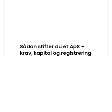
Sådan stifter du et ApS –
Dig
krav, kapital og registrering
Digit
en sik
Stift et ApS fra 20.000 kr. i...
LÆS HELE ARTIKLEN