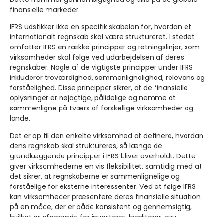
finansielle markeder.
IFRS udstikker ikke en specifik skabelon for, hvordan et
internationalt regnskab skal være struktureret. I stedet
omfatter IFRS en række principper og retningslinjer, som
virksomheder skal følge ved udarbejdelsen af deres
regnskaber. Nogle af de vigtigste principper under IFRS
inkluderer troværdighed, sammenlignelighed, relevans og
forståelighed. Disse principper sikrer, at de finansielle
oplysninger er nøjagtige, pålidelige og nemme at
sammenligne på tværs af forskellige virksomheder og
lande.
Det er op til den enkelte virksomhed at definere, hvordan
dens regnskab skal struktureres, så længe de
grundlæggende principper i IFRS bliver overholdt. Dette
giver virksomhederne en vis fleksibilitet, samtidig med at
det sikrer, at regnskaberne er sammenlignelige og
forståelige for eksterne interessenter. Ved at følge IFRS
kan virksomheder præsentere deres finansielle situation
på en måde, der er både konsistent og gennemsigtig,
hvilket er afgørende for investorer, kreditorer, osv..