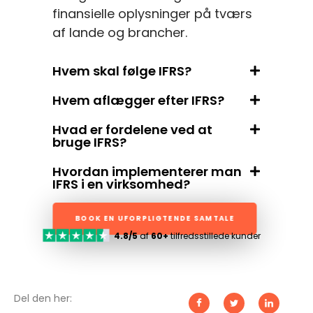
finansielle oplysninger på tværs
af lande og brancher.
Hvem skal følge IFRS?
Hvem aflægger efter IFRS?
Hvad er fordelene ved at
bruge IFRS?
Hvordan implementerer man
IFRS i en virksomhed?
BOOK EN UFORPLIGTENDE SAMTALE
4.8/5
af
60+
tilfredsstillede kunder
Del den her: