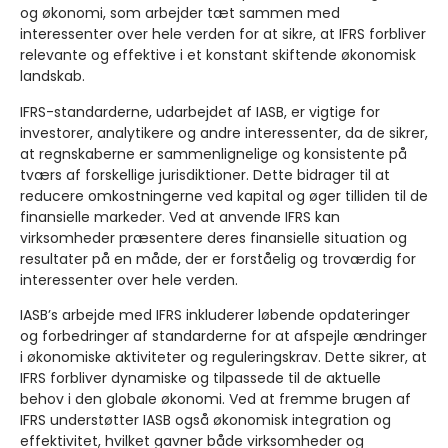
og økonomi, som arbejder tæt sammen med
interessenter over hele verden for at sikre, at IFRS forbliver
relevante og effektive i et konstant skiftende økonomisk
landskab.
IFRS-standarderne, udarbejdet af IASB, er vigtige for
investorer, analytikere og andre interessenter, da de sikrer,
at regnskaberne er sammenlignelige og konsistente på
tværs af forskellige jurisdiktioner. Dette bidrager til at
reducere omkostningerne ved kapital og øger tilliden til de
finansielle markeder. Ved at anvende IFRS kan
virksomheder præsentere deres finansielle situation og
resultater på en måde, der er forståelig og troværdig for
interessenter over hele verden.
IASB’s arbejde med IFRS inkluderer løbende opdateringer
og forbedringer af standarderne for at afspejle ændringer
i økonomiske aktiviteter og reguleringskrav. Dette sikrer, at
IFRS forbliver dynamiske og tilpassede til de aktuelle
behov i den globale økonomi. Ved at fremme brugen af
IFRS understøtter IASB også økonomisk integration og
effektivitet, hvilket gavner både virksomheder og