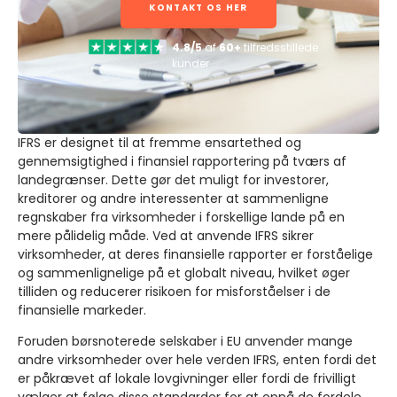
KONTAKT OS HER
4.8/5
af
60+
tilfredsstillede
kunder
IFRS er designet til at fremme ensartethed og
gennemsigtighed i finansiel rapportering på tværs af
landegrænser. Dette gør det muligt for investorer,
kreditorer og andre interessenter at sammenligne
regnskaber fra virksomheder i forskellige lande på en
mere pålidelig måde. Ved at anvende IFRS sikrer
virksomheder, at deres finansielle rapporter er forståelige
og sammenlignelige på et globalt niveau, hvilket øger
tilliden og reducerer risikoen for misforståelser i de
finansielle markeder.
Foruden børsnoterede selskaber i EU anvender mange
andre virksomheder over hele verden IFRS, enten fordi det
er påkrævet af lokale lovgivninger eller fordi de frivilligt