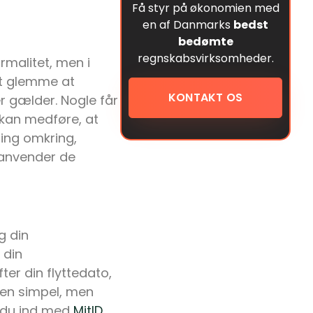
Få styr på økonomien med
en af Danmarks
bedst
bedømte
regnskabsvirksomheder.
rmalitet, men i
at glemme at
KONTAKT OS
der gælder. Nogle får
 kan medføre, at
ring omkring,
 anvender de
g din
 din
er din flyttedato,
r en simpel, men
r du ind med
MitID