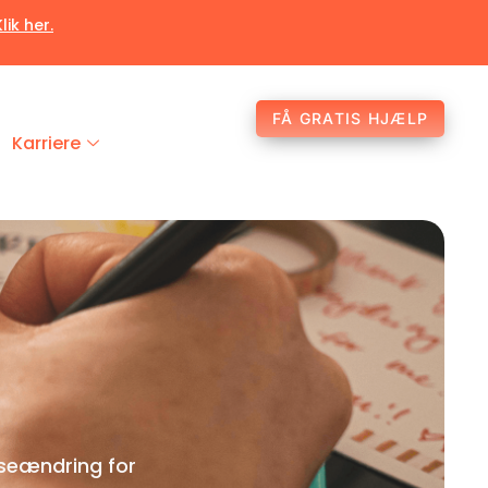
Klik her.
FÅ GRATIS HJÆLP
Karriere
sseændring for