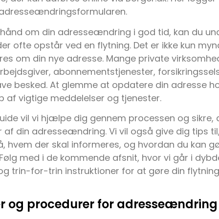
 adresseændringsformularen.
 hånd om din adresseændring i god tid, kan du u
er ofte opstår ved en flytning. Det er ikke kun my
res om din nye adresse. Mange private virksomhede
bejdsgiver, abonnementstjenester, forsikringssel
ve besked. At glemme at opdatere din adresse hos 
ip af vigtige meddelelser og tjenester.
ide vil vi hjælpe dig gennem processen og sikre, a
r af din adresseændring. Vi vil også give dig tips t
å, hvem der skal informeres, og hvordan du kan gør
Følg med i de kommende afsnit, hvor vi går i dybde
g trin-for-trin instruktioner for at gøre din flytni
ter og procedurer for adresseændring