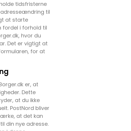
holde tidsfristerne
 adresseændring til
t at starte
fordel i forhold til
rger.dk, hvor du
. Det er vigtigt at
formularen, for at
ing
orger.dk er, at
igheder. Dette
yder, at du ikke
lt. PostNord bliver
ærke, at det kan
til din nye adresse.