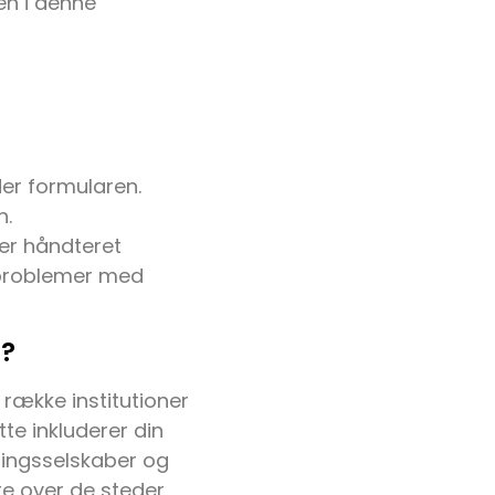
en i denne
der formularen.
n.
ver håndteret
e problemer med
s?
række institutioner
te inkluderer din
ningsselskaber og
te over de steder,