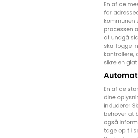
En af de mes
for adresseæ
kommunen sen
processen all
at undgå sid
skal logge i
kontrollere,
sikre en glat
Automati
En af de st
dine oplysni
inkluderer S
behøver at b
også inform
tage op til s