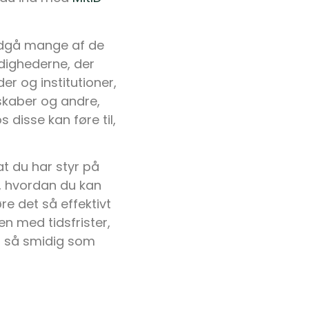
ndgå mange af de
ndighederne, der
r og institutioner,
skaber og andre,
disse kan føre til,
t du har styr på
il, hvordan du kan
e det så effektivt
n med tidsfrister,
ng så smidig som