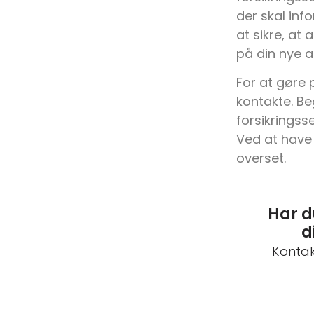
der skal inf
at sikre, at
på din nye 
For at gøre 
kontakte. Be
forsikringss
Ved at have 
overset.
Har d
d
Kontak