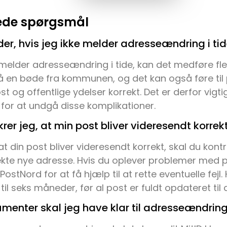
llede spørgsmål
er, hvis jeg ikke melder adresseændring i ti
 melder adresseændring i tide, kan det medføre fl
 få en bøde fra kommunen, og det kan også føre ti
 og offentlige ydelser korrekt. Det er derfor vigti
e for at undgå disse komplikationer.
rer jeg, at min post bliver videresendt korrek
 at din post bliver videresendt korrekt, skal du kont
ekte nye adresse. Hvis du oplever problemer med p
ostNord for at få hjælp til at rette eventuelle fejl.
til seks måneder, før al post er fuldt opdateret til
umenter skal jeg have klar til adresseændrin