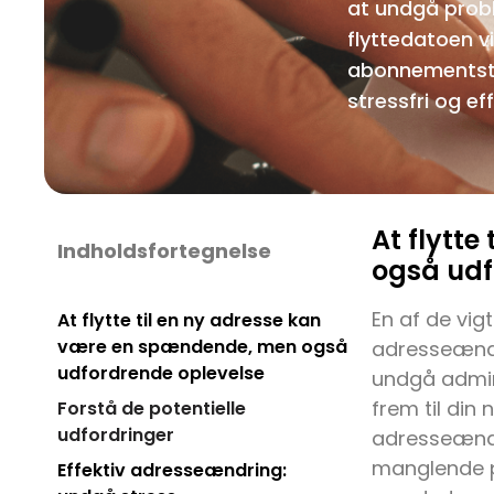
at undgå probl
flyttedatoen v
abonnementstje
stressfri og ef
At flytt
Indholdsfortegnelse
også udf
En af de vigt
At flytte til en ny adresse kan
være en spændende, men også
adresseændri
udfordrende oplevelse
undgå admini
frem til din
Forstå de potentielle
udfordringer
adresseændri
manglende po
Effektiv adresseændring: