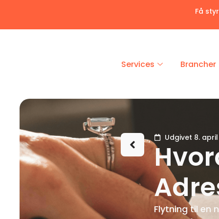
Få sty
Services
Brancher
Udgivet 8. apri
Hvor
Adre
Flytning til e