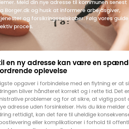
emer. Meld din nye adresse til kommunen senest 
ia Borger.dk og husk at informere arbejdsgiver,
nester og forsikringsselskaber. Følg vores guide
fektiv proces.
e til en ny adresse kan være en spæn
ordrende oplevelse
igste opgaver i forbindelse med en flytning er at si
ngen bliver håndteret korrekt og i rette tid. Det e
strative problemer og for at sikre, at vigtig pos
 nye adresse uden forsinkelser. Hvis du ikke melder 
ng rettidigt, kan det føre til uheldige konsekven
stlevering eller komplikationer i forhold til offen