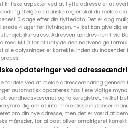
t kritiske aspekter ved at flytte adresse er at over
ndring. Ifølge de danske regler skal du melde din
est 5 dage efter din flyttedato. Det er dog mulig
erede 4 uger før flytningen, hvilket kan give dig en 
ste-øjebliks-stress. Adressen ændres nemt via Bo
nd med MitID for at udfylde den nødvendige formular
 at alle oplysninger er korrekte, inden du indsender 
 proces.
ske opdateringer ved adresseændr
ore fordele ved at melde adresseændring gennem B
nger automatisk opdateres hos flere vigtige mynd
kat, sundhedsvæsenet og folkeregistret, hvilket bet
ekymre dig om at informere disse instanser manue
eret om din nye adresse, men det er værd at bem
eks måneder, før al post bliver omdirigeret korrekt 