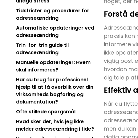
undgå stress
noget, der n
Tidsfrister og procedurer for
Forstå de
adresseændring
Adresseændri
Automatiske opdateringer ved
adresseændring
praksis kan
informere vis
Trin-for-trin guide til
ikke opdater
adresseændring
vigtig post 
Manuelle opdateringer: Hvem
hvordan man
skal informeres?
digitale pla
Har du brug for professionel
hjælp til at få overblik over din
Effektiv
virksomheds bogføring og
dokumentation?
Når du flytte
adresseændri
Ofte stillede spørgsmål
adresseændri
Hvad sker der, hvis jeg ikke
men du kan o
melder adresseændring i tide?
vigtig opgav