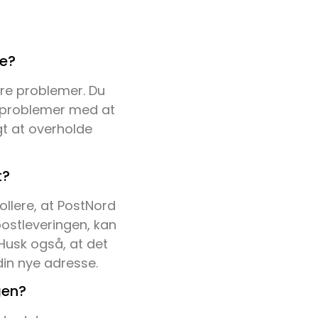
de?
ere problemer. Du
l problemer med at
gt at overholde
t?
rollere, at PostNord
ostleveringen, kan
 Husk også, at det
 din nye adresse.
gen?