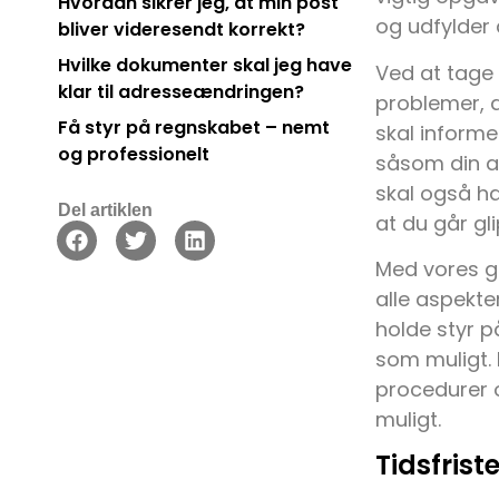
Hvordan sikrer jeg, at min post
og udfylder
bliver videresendt korrekt?
Hvilke dokumenter skal jeg have
Ved at tage
klar til adresseændringen?
problemer, d
Få styr på regnskabet – nemt
skal informe
og professionelt
såsom din ar
skal også ha
Del artiklen
at du går gl
Med vores gu
alle aspekte
holde styr p
som muligt. 
procedurer o
muligt.
Tidsfris