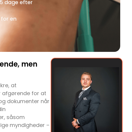
5 dage efter
 for en
dende, men
kre, at
r afgørende for at
t og dokumenter når
din
ser, såsom
tlige myndigheder –