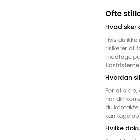
Ofte sti
Hvad sker d
Hvis du ikke
risikerer at
modtage post
tidsfristern
Hvordan sik
For at sikre,
har din korr
du kontakte P
kan tage op 
Hvilke dok