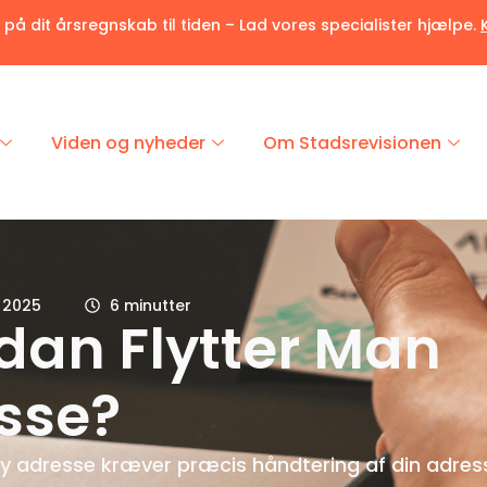
r på dit årsregnskab til tiden – Lad vores specialister hjælpe.
Viden og nyheder
Om Stadsrevisionen
l 2025
6 minutter
dan Flytter Man
sse?
n ny adresse kræver præcis håndtering af din adre