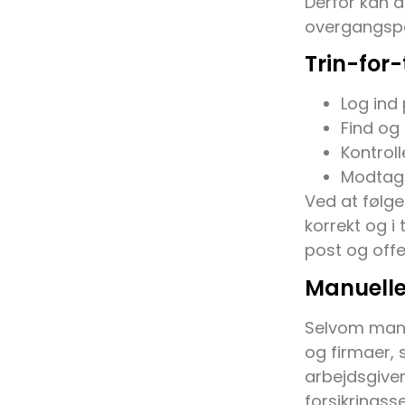
Derfor kan d
overgangsper
Trin-for-
Log ind
Find og
Kontroll
Modtag
Ved at følge
korrekt og i
post og offe
Manuelle
Selvom mange
og firmaer, 
arbejdsgive
forsikringss