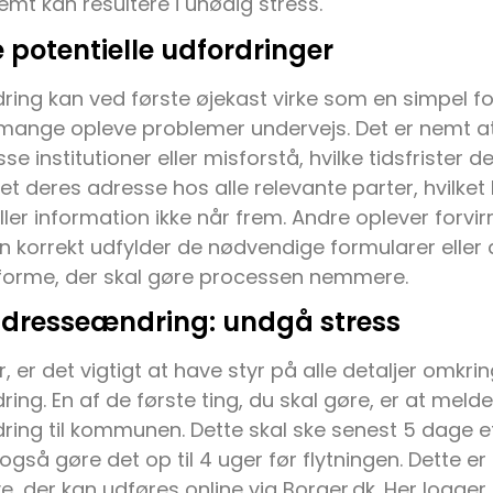
emt kan resultere i unødig stress.
 potentielle udfordringer
ng kan ved første øjekast virke som en simpel fo
 mange opleve problemer undervejs. Det er nemt 
se institutioner eller misforstå, hvilke tidsfrister 
et deres adresse hos alle relevante parter, hvilket
eller information ikke når frem. Andre oplever forvir
 korrekt udfylder de nødvendige formularer eller
tforme, der skal gøre processen nemmere.
 adresseændring: undgå stress
r, er det vigtigt at have styr på alle detaljer omkrin
ng. En af de første ting, du skal gøre, er at melde
ng til kommunen. Dette skal ske senest 5 dage eft
gså gøre det op til 4 uger før flytningen. Dette e
e, der kan udføres online via Borger.dk. Her logge