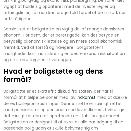
omkring boligvalg og økonomisk planlægning. Derfor er det
vigtigt at holde sig opdateret med de nyeste regler og
retningslinjer, så man kan drage fuld fordel af de tilskud, der
er til rådighed.
Samlet set er boligstøtte en vigtig del af mange danskeres
økonomi. For dem, der er berettigede, kan det betyde en
betydelig økonomisk lettelse og en mere stabil økonomisk
fremtid. Ved at forstå og navigere i boligstøttens
muligheder kan man sikre sig en bedre økonomisk situation
og en større tryghed i hverdagen.
Hvad er boligstøtte og dens
formål?
Boligstøtte er et skattefrit tilskud fra staten, der har til
formål at hjælpe personer med lav
indkomst
med at dække
deres huslejeomkostninger. Denne støtte er særligt rettet
mod pensionister og personer med lav indkomst, hvilket gør
det muligt for dem at opretholde en stabil boligøkonomi.
Boligstøtten er designet til at sikre, at alle har adgang til en
passende bolig uden at skulle bekymre sig om