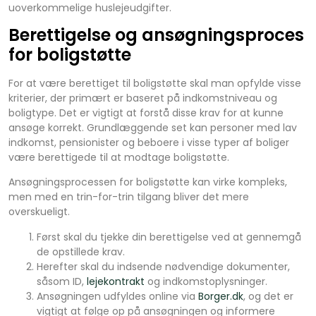
uoverkommelige huslejeudgifter.
Berettigelse og ansøgningsproces
for boligstøtte
For at være berettiget til boligstøtte skal man opfylde visse
kriterier, der primært er baseret på indkomstniveau og
boligtype. Det er vigtigt at forstå disse krav for at kunne
ansøge korrekt. Grundlæggende set kan personer med lav
indkomst, pensionister og beboere i visse typer af boliger
være berettigede til at modtage boligstøtte.
Ansøgningsprocessen for boligstøtte kan virke kompleks,
men med en trin-for-trin tilgang bliver det mere
overskueligt.
Først skal du tjekke din berettigelse ved at gennemgå
de opstillede krav.
Herefter skal du indsende nødvendige dokumenter,
såsom ID,
lejekontrakt
og indkomstoplysninger.
Ansøgningen udfyldes online via
Borger.dk
, og det er
vigtigt at følge op på ansøgningen og informere