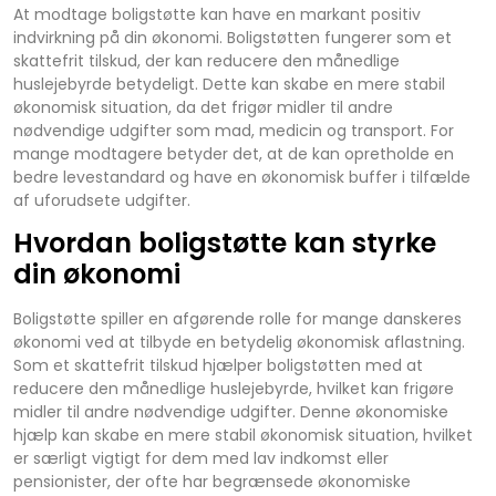
At modtage boligstøtte kan have en markant positiv
indvirkning på din økonomi. Boligstøtten fungerer som et
skattefrit tilskud, der kan reducere den månedlige
huslejebyrde betydeligt. Dette kan skabe en mere stabil
økonomisk situation, da det frigør midler til andre
nødvendige udgifter som mad, medicin og transport. For
mange modtagere betyder det, at de kan opretholde en
bedre levestandard og have en økonomisk buffer i tilfælde
af uforudsete udgifter.
Hvordan boligstøtte kan styrke
din økonomi
Boligstøtte spiller en afgørende rolle for mange danskeres
økonomi ved at tilbyde en betydelig økonomisk aflastning.
Som et skattefrit tilskud hjælper boligstøtten med at
reducere den månedlige huslejebyrde, hvilket kan frigøre
midler til andre nødvendige udgifter. Denne økonomiske
hjælp kan skabe en mere stabil økonomisk situation, hvilket
er særligt vigtigt for dem med lav indkomst eller
pensionister, der ofte har begrænsede økonomiske