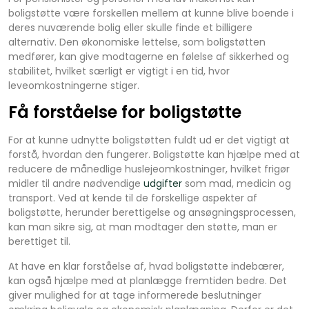
boligstøtte være forskellen mellem at kunne blive boende i
deres nuværende bolig eller skulle finde et billigere
alternativ. Den økonomiske lettelse, som boligstøtten
medfører, kan give modtagerne en følelse af sikkerhed og
stabilitet, hvilket særligt er vigtigt i en tid, hvor
leveomkostningerne stiger.
Få forståelse for boligstøtte
For at kunne udnytte boligstøtten fuldt ud er det vigtigt at
forstå, hvordan den fungerer. Boligstøtte kan hjælpe med at
reducere de månedlige huslejeomkostninger, hvilket frigør
midler til andre nødvendige
udgifter
som mad, medicin og
transport. Ved at kende til de forskellige aspekter af
boligstøtte, herunder berettigelse og ansøgningsprocessen,
kan man sikre sig, at man modtager den støtte, man er
berettiget til.
At have en klar forståelse af, hvad boligstøtte indebærer,
kan også hjælpe med at planlægge fremtiden bedre. Det
giver mulighed for at tage informerede beslutninger