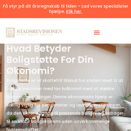
Få styr på dit årsregnskab til tiden – Lad vores specialister
hjælpe.
Klik her.
Udgivet 16. april 2025
6 minutter
Hvad Betyder
Boligstøtte For Din
Økonomi?
Boligstøtte er et skattefrit tilskud fra staten lavet til at
hjælpe personer med lav indkomst med at dække
huslejeomkostninger. Denne økonomiske hjælp er
særlig vigtig for pensionister og lavindkomstgrupper,
da den sikrer adgang til passende boliger og bidrager
til en stabil boligøkonomi uden uoverkommelige
huslejeudgifter.