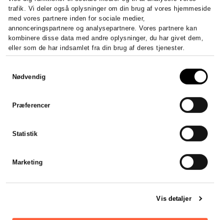
trafik. Vi deler også oplysninger om din brug af vores hjemmeside
med vores partnere inden for sociale medier,
annonceringspartnere og analysepartnere. Vores partnere kan
kombinere disse data med andre oplysninger, du har givet dem,
Sådan stifter du et ApS – krav,
eller som de har indsamlet fra din brug af deres tjenester.
kapital og registrering
Stift et ApS fra 20.000 kr. i...
Samtykkevalg
Nødvendig
LÆS HELE ARTIKLEN
Præferencer
Statistik
Marketing
Vis detaljer