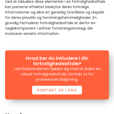
Ved at inkludere disse elementer i en fortrolighedsaftale
kan parterne effektivt beskytte deres fortrolige
informationer og sikre en gensidig forståelse og respekt
for deres privatliv og forretningshemmeligheder. En
grundig formuleret fortrolighedsaftale er derfor en
nøglekomponent i enhver forretningsstrategi, der
involverer sensitiv information.
Hvad bør du inkludere i din
fortrolighedsaftale?
Lad Stadsrevisionen hjælpe dig med at skabe en
robust fortrolighedsaftale. Kontakt os for
professionel rådgivning.
KONTAKT OS I DAG