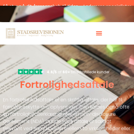
Få styr på dit årsregnskab til tiden – Lad vores specialister
hjælpe.
Klik her.
4.6/5
af
60+
tilfredsstillede kunder
Fortrolighedsaftale
En fortrolighedsaftale er en skriftlig aftale, der har til
formål beskytte ens oplysninger. Den kaldes også ofte
en fortrolighedserklæring eller en non-disclosure
agreement (NDA). Denne type aftale er særligt
relevant ved samarbejder mellem to virksomheder eller