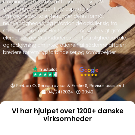
i forbindelse med ansættelsesprocesser. Vi
gennemgår de essentielle aspekter af
fortrolighedsaftaler, herunder deres formål,
nødvendigheden, og hvordan de adskiller sig fra
samarbejdsaftaler. Her finder du også de vigtigste
elementer, der skal inkluderes i en fortrolighedsaftale,
og rådgivning om integrationen af sådanne aftaler i
bredere forretningsforbindelser og samarbejder.
Preben O, Senior revisor & Emilie S, Revisor assistent
04/24/2024
20:42
Vi har hjulpet over 1200+ danske
virksomheder