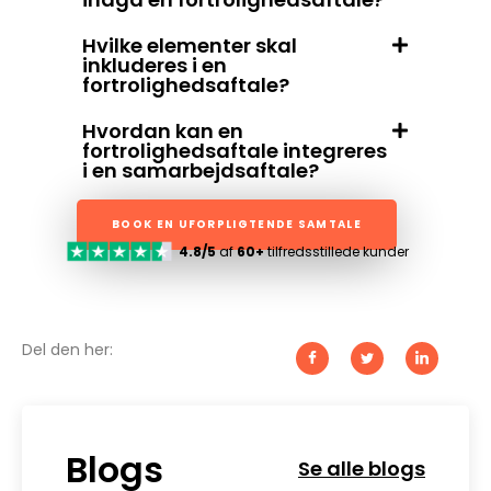
Hvilke elementer skal
inkluderes i en
fortrolighedsaftale?
Hvordan kan en
fortrolighedsaftale integreres
i en samarbejdsaftale?
BOOK EN UFORPLIGTENDE SAMTALE
4.8/5
af
60+
tilfredsstillede kunder
Del den her:
Blogs
Se alle blogs