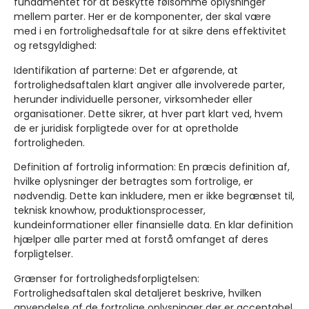
fundamentet for at beskytte følsomme oplysninger
mellem parter. Her er de komponenter, der skal være
med i en fortrolighedsaftale for at sikre dens effektivitet
og retsgyldighed:
Identifikation af parterne
: Det er afgørende, at
fortrolighedsaftalen klart angiver alle involverede parter,
herunder individuelle personer, virksomheder eller
organisationer. Dette sikrer, at hver part klart ved, hvem
de er juridisk forpligtede over for at opretholde
fortroligheden.
Definition af fortrolig information:
En præcis definition af,
hvilke oplysninger der betragtes som fortrolige, er
nødvendig. Dette kan inkludere, men er ikke begrænset til,
teknisk knowhow, produktionsprocesser,
kundeinformationer eller finansielle data. En klar definition
hjælper alle parter med at forstå omfanget af deres
forpligtelser.
Grænser for fortrolighedsforpligtelsen
:
Fortrolighedsaftalen skal detaljeret beskrive, hvilken
anvendelse af de fortrolige oplysninger der er acceptabel,