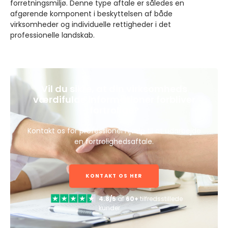
forretningsmiljø. Denne type aftale er således en
afgørende komponent i beskyttelsen af både
virksomheder og individuelle rettigheder i det
professionelle landskab.
Vil du sikre, at din virksomheds
værdifulde informationer forbliver
fortrolige?
Kontakt os for professionel hjælp til at udarbejde
en fortrolighedsaftale.
KONTAKT OS HER
4.8/5
af
60+
tilfredsstillede
kunder