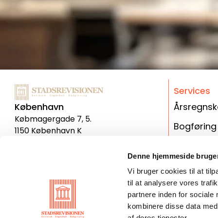
Services
København
Årsregns
Købmagergade 7, 5.
Bogføring
1150 København K
Genoptag
Aarhus
Denne hjemmeside bruger
Mariane Thomsens Gade 4B, 6. 3
Rådgivnin
Vi bruger cookies til at til
8000 Aarhus C
til at analysere vores tra
Revision
partnere inden for sociale
Telefon: +45 7060 4004
Skat
kombinere disse data med a
E-mail: kontakt@stadsrevisionen.dk
af deres tjenester.