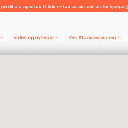
r på dit årsregnskab til tiden – Lad vores specialister hjælpe.
Viden og nyheder
Om Stadsrevisionen