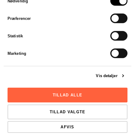
Nødvendig
Jeg var forsinket med mit
årsregnskab, men
Stadsrevisionen stillet en revisor
Præferencer
til rådighed som var klar til at
hjælpe mig henover en
weekend. Hurtigt, effektivt og
Statistik
godt.
Viktor Mikkelsen
Marketing
Vis detaljer
TILLAD ALLE
TILLAD VALGTE
AFVIS