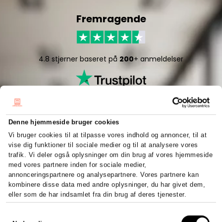
Fremragende
4.8 stjerner baseret på
200
+ anmeldelser
Denne hjemmeside bruger cookies
Vi bruger cookies til at tilpasse vores indhold og annoncer, til at
vise dig funktioner til sociale medier og til at analysere vores
5/5 stjerner baseret på
50
+ anmeldelser
trafik. Vi deler også oplysninger om din brug af vores hjemmeside
med vores partnere inden for sociale medier,
annonceringspartnere og analysepartnere. Vores partnere kan
kombinere disse data med andre oplysninger, du har givet dem,
eller som de har indsamlet fra din brug af deres tjenester.
Hurtigt og effektivt
Samtykkevalg