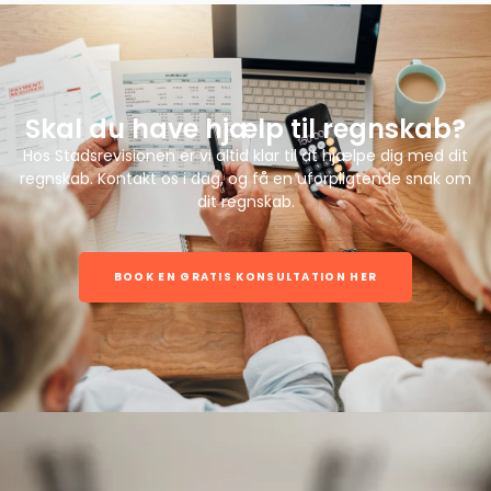
Skal du have hjælp til regnskab?
Hos Stadsrevisionen er vi altid klar til at hjælpe dig med dit
regnskab. Kontakt os i dag, og få en uforpligtende snak om
dit regnskab.
BOOK EN GRATIS KONSULTATION HER