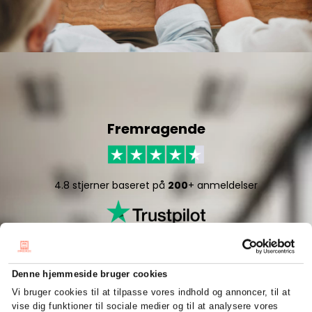
Fremragende
4.8 stjerner baseret på
200
+ anmeldelser
Denne hjemmeside bruger cookies
Vi bruger cookies til at tilpasse vores indhold og annoncer, til at
vise dig funktioner til sociale medier og til at analysere vores
5/5 stjerner baseret på
50
+ anmeldelser