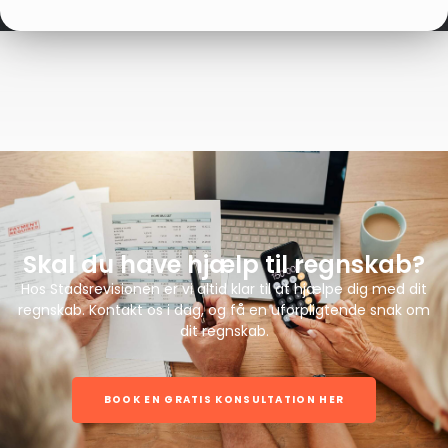
Skal du have hjælp til regnskab?
Hos Stadsrevisionen er vi altid klar til at hjælpe dig med dit
regnskab. Kontakt os i dag, og få en uforpligtende snak om
dit regnskab.
BOOK EN GRATIS KONSULTATION HER