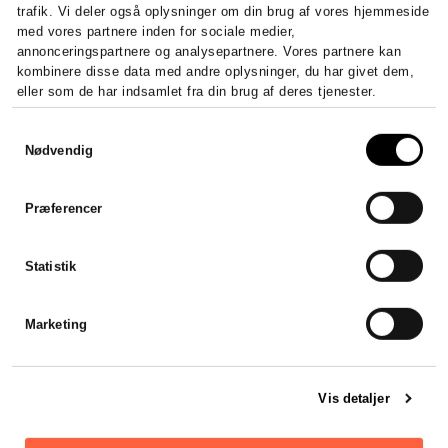
trafik. Vi deler også oplysninger om din brug af vores hjemmeside
med vores partnere inden for sociale medier,
annonceringspartnere og analysepartnere. Vores partnere kan
kombinere disse data med andre oplysninger, du har givet dem,
eller som de har indsamlet fra din brug af deres tjenester.
Højt niveau og 100%
Samtykkevalg
gennemsigtighed
Nødvendig
Stadsrevisionen leverede en helt
fantastisk service, til en god pris!
Præferencer
Bestemt ikke sidste gang vi
samarbejder med
Statistik
Stadsrevisonen.
Thomas Melgaard
Marketing
Vis detaljer