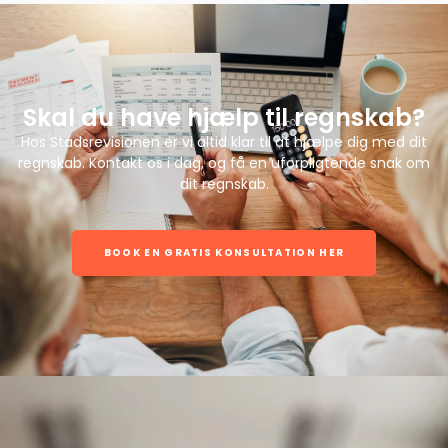
Skal du have hjælp til regnskab?
Hos Stadsrevisionen er vi altid klar til at hjælpe dig med dit
regnskab. Kontakt os i dag, og få en uforpligtende snak om
dit regnskab.
BOOK EN GRATIS KONSULTATION HER