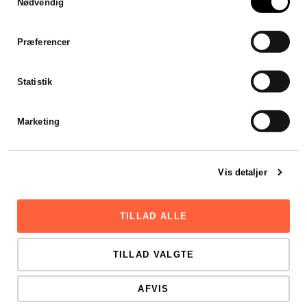
Nødvendig
Jeg var forsinket med mit
årsregnskab, men
Stadsrevisionen stillet en revisor
Præferencer
til rådighed som var klar til at
hjælpe mig henover en
weekend. Hurtigt, effektivt og
Statistik
godt.
Viktor Mikkelsen
Marketing
Vis detaljer
TILLAD ALLE
TILLAD VALGTE
AFVIS