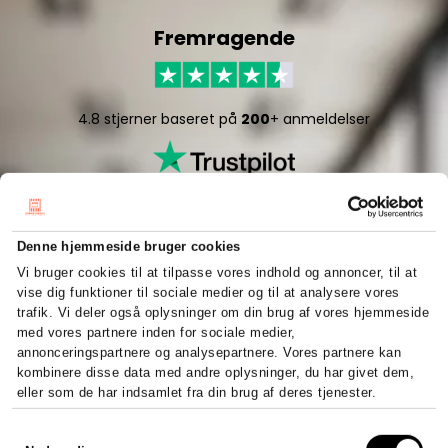
Fremragende
4.8 stjerner baseret på
200
+ anmeldelser
Denne hjemmeside bruger cookies
Vi bruger cookies til at tilpasse vores indhold og annoncer, til at
vise dig funktioner til sociale medier og til at analysere vores
5/5 stjerner baseret på
50
+ anmeldelser
trafik. Vi deler også oplysninger om din brug af vores hjemmeside
med vores partnere inden for sociale medier,
annonceringspartnere og analysepartnere. Vores partnere kan
kombinere disse data med andre oplysninger, du har givet dem,
eller som de har indsamlet fra din brug af deres tjenester.
Hurtigt og effektivt
Samtykkevalg