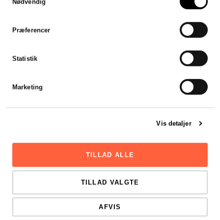
Nødvendig
Jeg var forsinket med mit
årsregnskab, men
Stadsrevisionen stillet en revisor
Præferencer
til rådighed som var klar til at
hjælpe mig henover en
weekend. Hurtigt, effektivt og
Statistik
godt.
Viktor Mikkelsen
Marketing
Vis detaljer
TILLAD ALLE
TILLAD VALGTE
AFVIS