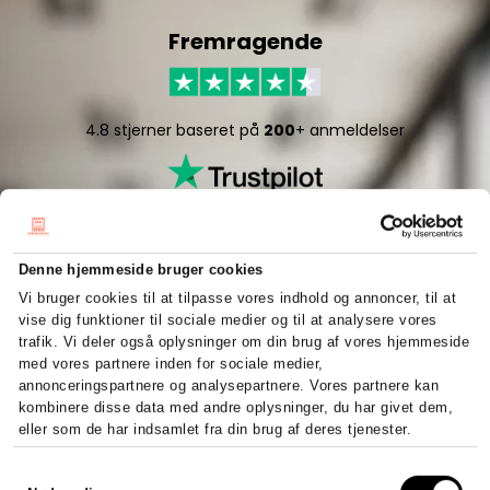
Fremragende
4.8 stjerner baseret på
200
+ anmeldelser
Denne hjemmeside bruger cookies
Vi bruger cookies til at tilpasse vores indhold og annoncer, til at
vise dig funktioner til sociale medier og til at analysere vores
5/5 stjerner baseret på
50
+ anmeldelser
trafik. Vi deler også oplysninger om din brug af vores hjemmeside
med vores partnere inden for sociale medier,
annonceringspartnere og analysepartnere. Vores partnere kan
kombinere disse data med andre oplysninger, du har givet dem,
eller som de har indsamlet fra din brug af deres tjenester.
Hurtigt og effektivt
Samtykkevalg