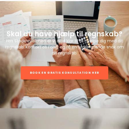
Skal du have hjælp til regnskab?
Hos Stadsrevisionen er vi altid klar til at hjælpe dig med dit
regnskab. Kontakt os i dag, og få en uforpligtende snak om
dit regnskab.
BOOK EN GRATIS KONSULTATION HER