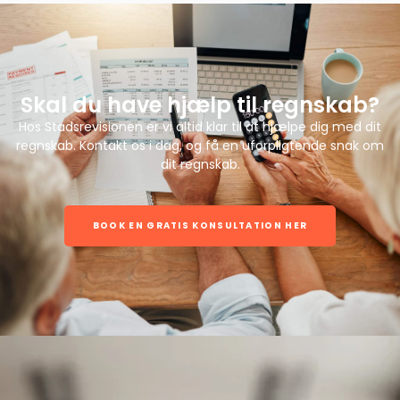
Skal du have hjælp til regnskab?
Hos Stadsrevisionen er vi altid klar til at hjælpe dig med dit
regnskab. Kontakt os i dag, og få en uforpligtende snak om
dit regnskab.
BOOK EN GRATIS KONSULTATION HER