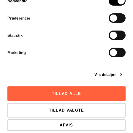
Nødvendig
Jeg var forsinket med mit
årsregnskab, men
Stadsrevisionen stillet en revisor
Præferencer
til rådighed som var klar til at
hjælpe mig henover en
weekend. Hurtigt, effektivt og
Statistik
godt.
Viktor Mikkelsen
Marketing
Vis detaljer
TILLAD ALLE
TILLAD VALGTE
AFVIS