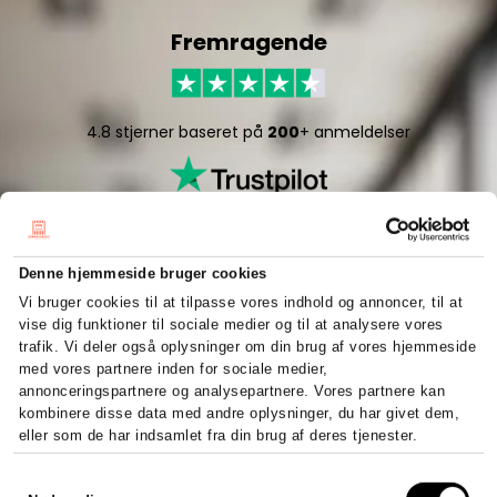
Fremragende
4.8 stjerner baseret på
200
+ anmeldelser
Denne hjemmeside bruger cookies
Vi bruger cookies til at tilpasse vores indhold og annoncer, til at
vise dig funktioner til sociale medier og til at analysere vores
5/5 stjerner baseret på
50
+ anmeldelser
trafik. Vi deler også oplysninger om din brug af vores hjemmeside
med vores partnere inden for sociale medier,
annonceringspartnere og analysepartnere. Vores partnere kan
kombinere disse data med andre oplysninger, du har givet dem,
eller som de har indsamlet fra din brug af deres tjenester.
Hurtigt og effektivt
Samtykkevalg