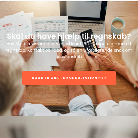
Skal du have hjælp til regnskab?
Hos Stadsrevisionen er vi altid klar til at hjælpe dig med dit
regnskab. Kontakt os i dag, og få en uforpligtende snak om
dit regnskab.
BOOK EN GRATIS KONSULTATION HER