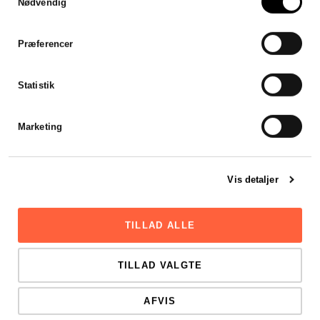
Nødvendig
Jeg var forsinket med mit
årsregnskab, men
Stadsrevisionen stillet en revisor
Præferencer
til rådighed som var klar til at
hjælpe mig henover en
weekend. Hurtigt, effektivt og
Statistik
godt.
Viktor Mikkelsen
Marketing
Vis detaljer
TILLAD ALLE
TILLAD VALGTE
AFVIS