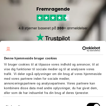
Fremragende
4.8 stjerner baseret på
200
+ anmeldelser
Denne hjemmeside bruger cookies
Vi bruger cookies til at tilpasse vores indhold og annoncer, til at
vise dig funktioner til sociale medier og til at analysere vores
5/5 stjerner baseret på
50
+ anmeldelser
trafik. Vi deler også oplysninger om din brug af vores hjemmeside
med vores partnere inden for sociale medier,
annonceringspartnere og analysepartnere. Vores partnere kan
kombinere disse data med andre oplysninger, du har givet dem,
eller som de har indsamlet fra din brug af deres tjenester.
Hurtigt og effektivt
Samtykkevalg