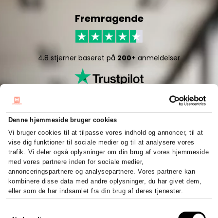
Fremragende
4.8 stjerner baseret på
200
+ anmeldelser
Denne hjemmeside bruger cookies
Vi bruger cookies til at tilpasse vores indhold og annoncer, til at
vise dig funktioner til sociale medier og til at analysere vores
5/5 stjerner baseret på
50
+ anmeldelser
trafik. Vi deler også oplysninger om din brug af vores hjemmeside
med vores partnere inden for sociale medier,
annonceringspartnere og analysepartnere. Vores partnere kan
kombinere disse data med andre oplysninger, du har givet dem,
eller som de har indsamlet fra din brug af deres tjenester.
Højt niveau og 100%
Samtykkevalg