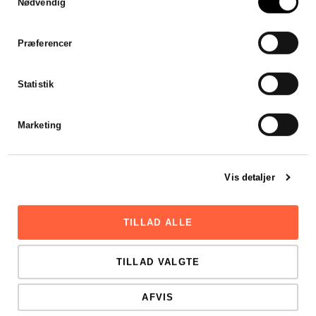
gennemsigtighed
Nødvendig
Stadsrevisionen leverede en helt
fantastisk service, til en god pris!
Præferencer
Bestemt ikke sidste gang vi
samarbejder med
Statistik
Stadsrevisonen.
Thomas Melgaard
Marketing
Vis detaljer
TILLAD ALLE
TILLAD VALGTE
AFVIS