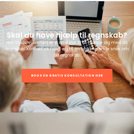
Skal du have hjælp til regnskab?
Hos Stadsrevisionen er vi altid klar til at hjælpe dig med dit
regnskab. Kontakt os i dag, og få en uforpligtende snak om
dit regnskab.
BOOK EN GRATIS KONSULTATION HER