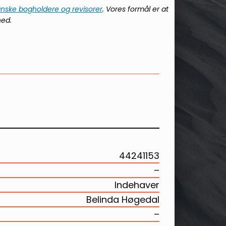
anske bogholdere og revisorer
. Vores formål er at
hed.
44241153
–
Indehaver
Belinda Høgedal
–