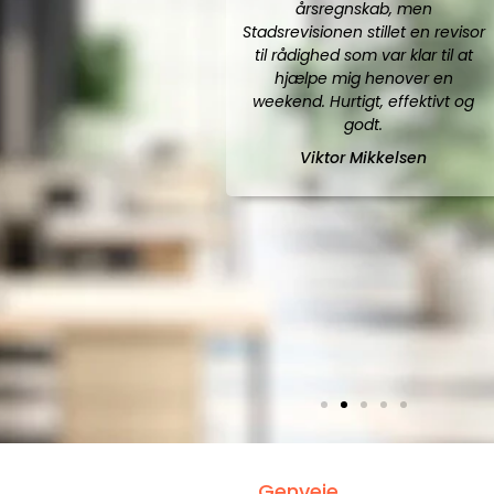
årsregnskab, men
Stadsrevisionen stillet en revisor
til rådighed som var klar til at
hjælpe mig henover en
weekend. Hurtigt, effektivt og
godt.
Viktor Mikkelsen
Genveje