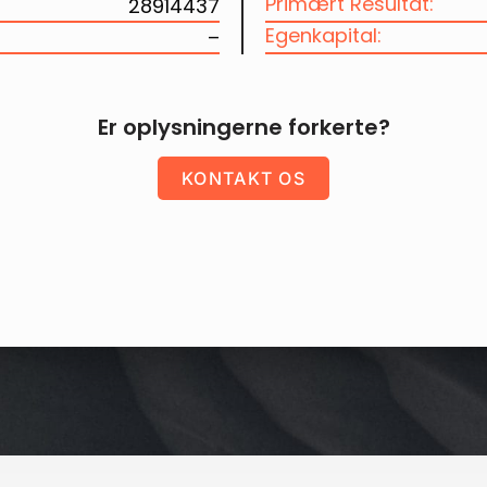
Primært Resultat:
28914437
Egenkapital:
–
Er oplysningerne forkerte?
KONTAKT OS