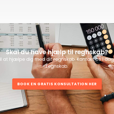
Skal du have hjælp til regnskab?
 til at hjælpe dig med dit regnskab. Kontakt os i da
regnskab.
BOOK EN GRATIS KONSULTATION HER