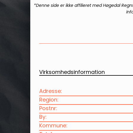
*Denne side er ikke affilieret med
Høgedal Regns
inf
Virksomhedsinformation
Adresse:
Region:
Postnr:
By:
Kommune: