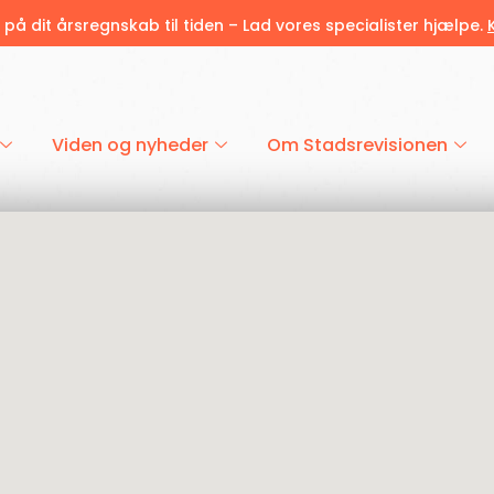
r på dit årsregnskab til tiden – Lad vores specialister hjælpe.
Viden og nyheder
Om Stadsrevisionen