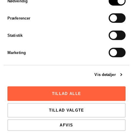
Nødvendig
Jeg var forsinket med mit
årsregnskab, men
Stadsrevisionen stillet en revisor
Præferencer
til rådighed som var klar til at
hjælpe mig henover en
weekend. Hurtigt, effektivt og
Statistik
godt.
Viktor Mikkelsen
Marketing
Vis detaljer
TILLAD ALLE
TILLAD VALGTE
AFVIS