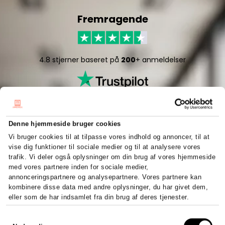
Fremragende
4.8 stjerner baseret på
200
+ anmeldelser
Denne hjemmeside bruger cookies
Vi bruger cookies til at tilpasse vores indhold og annoncer, til at
vise dig funktioner til sociale medier og til at analysere vores
5/5 stjerner baseret på
50
+ anmeldelser
trafik. Vi deler også oplysninger om din brug af vores hjemmeside
med vores partnere inden for sociale medier,
annonceringspartnere og analysepartnere. Vores partnere kan
kombinere disse data med andre oplysninger, du har givet dem,
eller som de har indsamlet fra din brug af deres tjenester.
Hurtigt og effektivt
Samtykkevalg