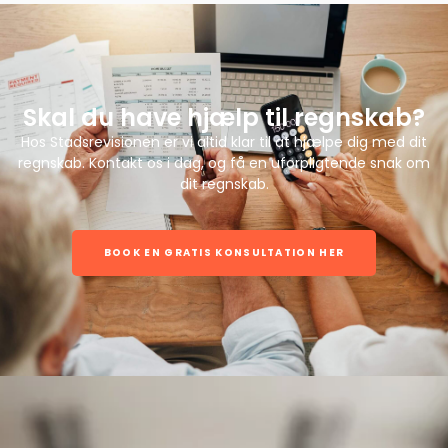
Skal du have hjælp til regnskab?
Hos Stadsrevisionen er vi altid klar til at hjælpe dig med dit
regnskab. Kontakt os i dag, og få en uforpligtende snak om
dit regnskab.
BOOK EN GRATIS KONSULTATION HER