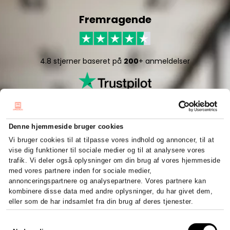
Fremragende
4.8 stjerner baseret på
200
+ anmeldelser
Denne hjemmeside bruger cookies
Vi bruger cookies til at tilpasse vores indhold og annoncer, til at
vise dig funktioner til sociale medier og til at analysere vores
5/5 stjerner baseret på
50
+ anmeldelser
trafik. Vi deler også oplysninger om din brug af vores hjemmeside
med vores partnere inden for sociale medier,
annonceringspartnere og analysepartnere. Vores partnere kan
kombinere disse data med andre oplysninger, du har givet dem,
eller som de har indsamlet fra din brug af deres tjenester.
Hurtigt og effektivt
Samtykkevalg