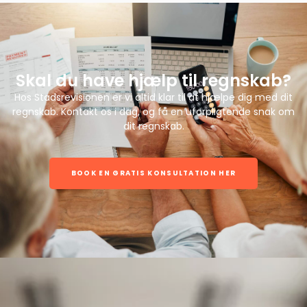
Skal du have hjælp til regnskab?
Hos Stadsrevisionen er vi altid klar til at hjælpe dig med dit
regnskab. Kontakt os i dag, og få en uforpligtende snak om
dit regnskab.
BOOK EN GRATIS KONSULTATION HER