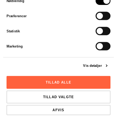
Nødvendig
Jeg var forsinket med mit
årsregnskab, men
Stadsrevisionen stillet en revisor
Præferencer
til rådighed som var klar til at
hjælpe mig henover en
weekend. Hurtigt, effektivt og
Statistik
godt.
Viktor Mikkelsen
Marketing
Vis detaljer
TILLAD ALLE
TILLAD VALGTE
AFVIS