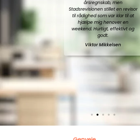
årsregnskab, men
Stadsrevisionen stillet en revisor
til rådighed som var klar til at
hjælpe mig henover en
weekend. Hurtigt, effektivt og
godt.
Viktor Mikkelsen
Genveje