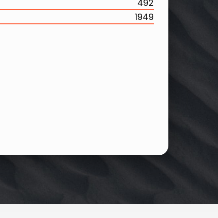
492
1949