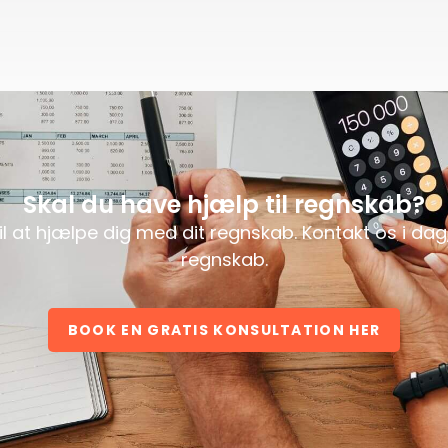
Skal du have hjælp til regnskab?
 til at hjælpe dig med dit regnskab. Kontakt os i da
regnskab.
BOOK EN GRATIS KONSULTATION HER