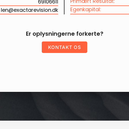
Primært Resultat:
69106611
Egenkapital:
len@exactarevision.dk
Er oplysningerne forkerte?
KONTAKT OS