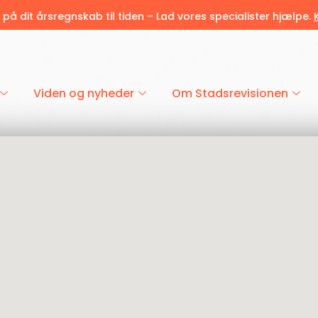
r på dit årsregnskab til tiden – Lad vores specialister hjælpe.
Viden og nyheder
Om Stadsrevisionen