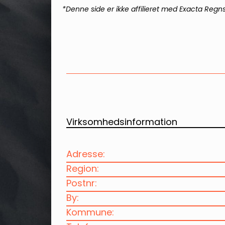
*Denne side er ikke affilieret med
Exacta Regn
Virksomhedsinformation
Adresse:
Region:
Postnr:
By:
Kommune: