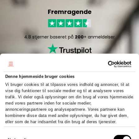
Fremragende
4.8 stjerner baseret på
200
+ anmeldelser
Denne hjemmeside bruger cookies
Vi bruger cookies til at tilpasse vores indhold og annoncer, til at
vise dig funktioner til sociale medier og til at analysere vores
5/5 stjerner baseret på
50
+ anmeldelser
trafik. Vi deler også oplysninger om din brug af vores hjemmeside
med vores partnere inden for sociale medier,
annonceringspartnere og analysepartnere. Vores partnere kan
kombinere disse data med andre oplysninger, du har givet dem,
eller som de har indsamlet fra din brug af deres tjenester.
Hurtigt og effektivt
Samtykkevalg