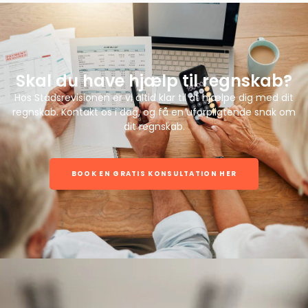
Skal du have hjælp til regnskab?
Hos Stadsrevisionen er vi altid klar til at hjælpe dig med dit
regnskab. Kontakt os i dag, og få en uforpligtende snak om
dit regnskab.
BOOK EN GRATIS KONSULTATION HER