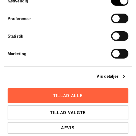
Nødvendig
Jeg var forsinket med mit
årsregnskab, men
Stadsrevisionen stillet en revisor
Præferencer
til rådighed som var klar til at
hjælpe mig henover en
weekend. Hurtigt, effektivt og
Statistik
godt.
Viktor Mikkelsen
Marketing
Vis detaljer
TILLAD ALLE
TILLAD VALGTE
AFVIS