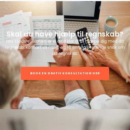
Skal du have hjælp til regnskab?
Hos Stadsrevisionen er vi altid klar til at hjælpe dig med dit
regnskab. Kontakt os i dag, og få en uforpligtende snak om
dit regnskab.
BOOK EN GRATIS KONSULTATION HER