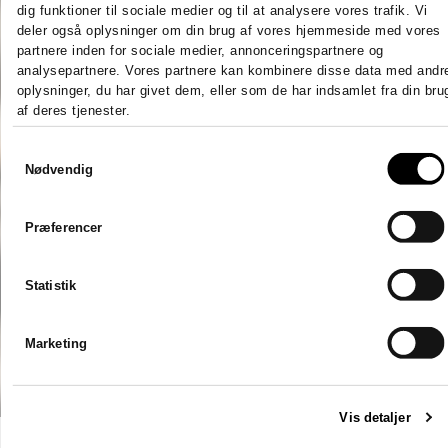
Jeg var forsinket med mit
dig funktioner til sociale medier og til at analysere vores trafik. Vi
årsregnskab, men
deler også oplysninger om din brug af vores hjemmeside med vores
Stadsrevisionen stillet en revisor
partnere inden for sociale medier, annonceringspartnere og
til rådighed som var klar til at
analysepartnere. Vores partnere kan kombinere disse data med andr
oplysninger, du har givet dem, eller som de har indsamlet fra din bru
hjælpe mig henover en
af deres tjenester.
weekend. Hurtigt, effektivt og
godt.
Samtykkevalg
Viktor Mikkelsen
Nødvendig
Præferencer
Statistik
Marketing
Vis detaljer