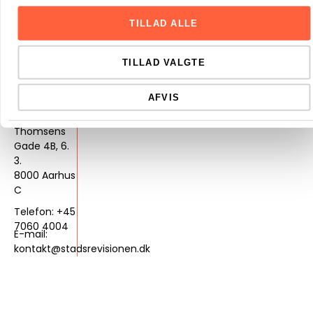
Services
Genveje
Hjælp
Årsregnskab
Karriere
Kontakt
TILLAD ALLE
København
Bogføring
Brancher
Hjælp til
Købmagergade
Genoptagelse
Ordbog
regnskab
Rådgivning
Om
7, 5.
Kontrakter
Revision
stadsrevisionen
Organisationen
Skat
TILLAD VALGTE
1150
Viden og
København
nyheder
CSR
K
Byer
AFVIS
Aarhus
Mariane
Thomsens
Gade 4B, 6.
3.
8000 Aarhus
C
Telefon: +45
7060 4004
E-mail:
kontakt@stadsrevisionen.dk