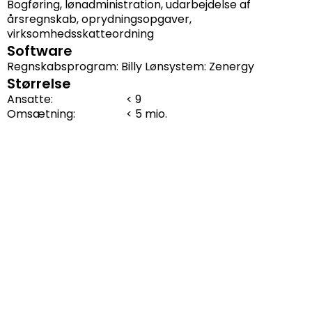
Bogføring, lønadministration, udarbejdelse af
årsregnskab, oprydningsopgaver,
virksomhedsskatteordning
Software
Regnskabsprogram: Billy Lønsystem: Zenergy
Størrelse
Ansatte:
< 9
Omsætning:
< 5 mio.
Introduktion
Mikkelsen Vinduespolering, beliggende i hjertet af
Nordjylland, er kendt for sin dedikation til kvalitet og