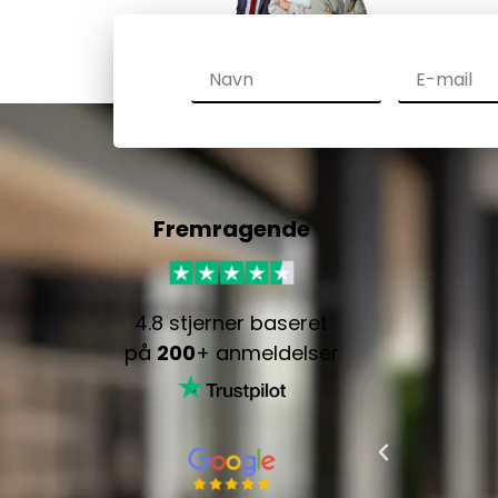
Fremragende
4.8 stjerner baseret
på
200
+ anmeldelser
rk
et
ce