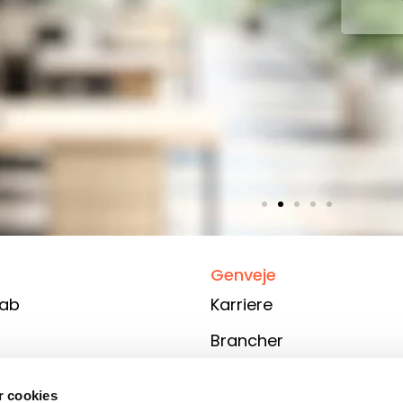
Viktor Mikkelsen
Genveje
kab
Karriere
Brancher
else
Om Stadsrevisionen
 cookies