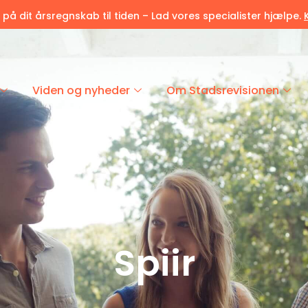
r på dit årsregnskab til tiden – Lad vores specialister hjælpe.
Viden og nyheder
Om Stadsrevisionen
Spiir