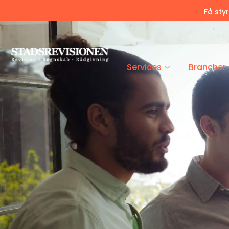
Få sty
Services
Brancher