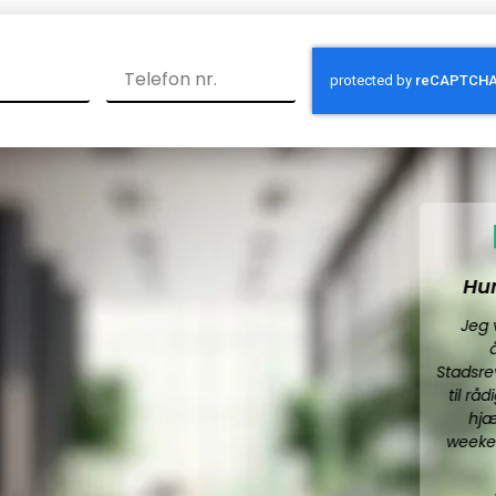
Hurtigt og effektivt
Jeg var forsinket med mit
årsregnskab, men
Stadsrevisionen stillet en revisor
til rådighed som var klar til at
hjælpe mig henover en
weekend. Hurtigt, effektivt og
godt.