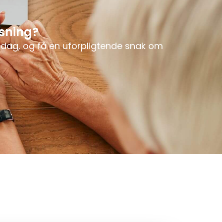
øsning?
 i dag, og få en uforpligtende snak om