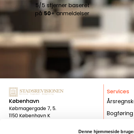
de
5/5 stjerner baseret
e
på
50
+ anmeldelser
em,
!
Services
København
Årsregns
Købmagergade 7, 5.
Bogføring
1150 København K
Genoptag
Aarhus
Denne hjemmeside bruger