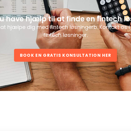
u have hjælp til at finde en fintech l
til at hjælpe dig med fintech løsningerb. Kontakt os
fintech løsninger.
BOOK EN GRATIS KONSULTATION HER