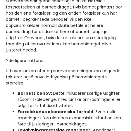
Samværsordningerne spiller også en kritisk rolle i
fastsættelsen af børnebidraget. Hvis barnet primært bor
hos den ene forælder, og den anden forælder kun har
barnet i begrænsede perioder, vil den ikke-
bopælsforælder normalt skulle betale et højere
børnebidrag for at dække flere af barnets daglige
udgifter. Omvendt, hvis der er tale om en mere ligelig
fordeling af samværstiden, kan børnebidraget blive
justeret nedad.
Yderligere faktorer:
Ud over indkomster og samværsordninger kan følgende
faktorer også have indflydelse på børnebidragets
størrelse:
Barnets behov:
Dette inkluderer særlige udgifter
såsom skolepenge, medicinske omkostninger eller
udgifter til fritidsaktiviteter.
Forældrenes økonomiske forhold:
Eventuelle
ændringer i forældrenes økonomiske situation kan
føre til justeringer i børnebidraget.
Lovgivningsmæssige ændringer:
Ændringer i