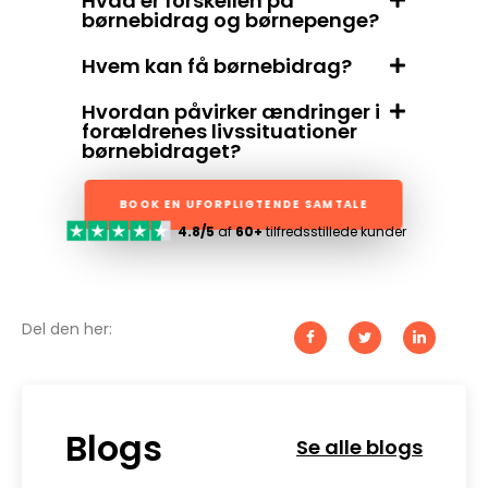
Hvad er forskellen på
børnebidrag og børnepenge?
Hvem kan få børnebidrag?
Hvordan påvirker ændringer i
forældrenes livssituationer
børnebidraget?
BOOK EN UFORPLIGTENDE SAMTALE
4.8/5
af
60+
tilfredsstillede kunder
Del den her:
Blogs
Se alle blogs