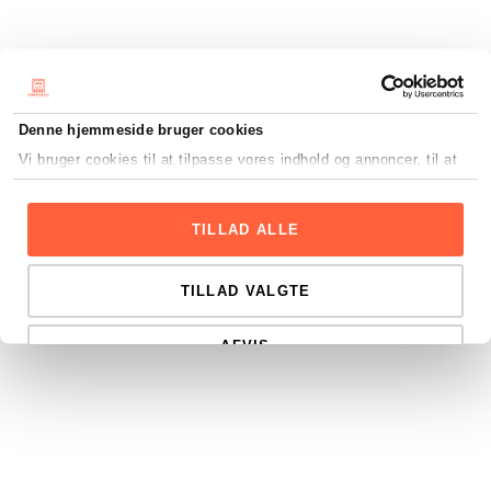
Denne hjemmeside bruger cookies
Vi bruger cookies til at tilpasse vores indhold og annoncer, til at
vise dig funktioner til sociale medier og til at analysere vores
trafik. Vi deler også oplysninger om din brug af vores hjemmeside
Samtykkevalg
med vores partnere inden for sociale medier,
Nødvendig
TILLAD ALLE
annonceringspartnere og analysepartnere. Vores partnere kan
kombinere disse data med andre oplysninger, du har givet dem,
Præferencer
eller som de har indsamlet fra din brug af deres tjenester.
TILLAD VALGTE
AFVIS
Statistik
Marketing